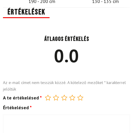
190 - 200 cm
130 - 135 cm
Értékelések
Átlagos értékelés
0.0
Az e-mail címet nem tesszük közzé.
A kötelező mezőket
*
karakterrel
jelöltük
A te értékelésed
*
Értékelésed
*