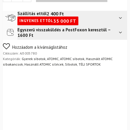
AMT
JR
2 400
Ft
Szállítás ettől
Fekete
35 000
FT
INGYENES ETTŐL
mennyiség
Egyszerű visszaküldés a PostFoxon keresztül –
Futár a címre
2 400
Ft
1600 Ft
Nem biztos a választásában? Semmi gond – a terméket
Hozzáadom a kívánságlistához
egyszerűen visszaküldheti 14 napon belül, indoklás nélkül.
Cikkszám:
AJ5005780
Mik a visszaküldés feltételei?
Kategóriák:
Gyerek síbotok
,
ATOMIC
,
ATOMIC síbotok
,
Használt ATOMIC
síbakancsok
,
Használt ATOMIC sílécek
,
Síbotok
,
TÉLI SPORTOK