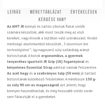
Leírás
Mérettáblázat
Értékelések
Kérdése van?
Az AMT JR
könnyű és tartós síbotok fiatal síelők
számára készültek, akik most teszik meg az első
köreiket, vagy élvezik a lejtőkön való szórakozást. Kiváló
minőségű alumíniumból készültek
,
3
alumínium bot
technológiával
*, így nagyszerű súly-szilárdság arányt
biztosítanak. A botok
ergonomikus, a gyermek
tenyeréhez igazított JR Grip (1K) fogantyúval
és
kényelmes Essential Strap
pánttal vannak felszerelve.
Az acél hegy
és
a szabványos talp (50 mm)
jó tartást
biztosítanak különböző felületeken. A mindössze
150 g-
os súly 90 cm-es magasságnál
azt jelenti, hogy
könnyen használhatóak, és még hosszabb síelés során
sem fárasztják el a gyerekeket.