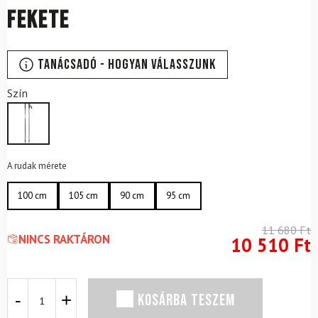
Fekete
Tanácsadó - Hogyan válasszunk
Szín
A rudak mérete
100 cm
105 cm
90 cm
95 cm
11 680
Ft
NINCS RAKTÁRON
10 510
Ft
Gyerek
KOSÁRBA TESZEM
síbot
ATOMIC