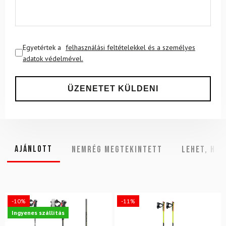
Egyetértek a
felhasználási feltételekkel és a személyes
adatok védelmével.
Ajánlott
NEMRÉG MEGTEKINTETT
Lehet, hog
-10%
-11%
Ingyenes szállítás