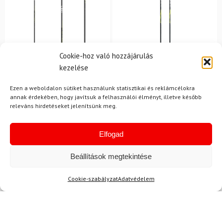
Cookie-hoz való hozzájárulás
kezelése
LEKI
LEKI
Ezen a weboldalon sütiket használunk statisztikai és reklámcélokra
annak érdekében, hogy javítsuk a felhasználói élményt, illetve később
Síbotok LEKI Carbon 12
Karbon botok sífutáshoz
3D
LEKI CC 450
releváns hirdetéseket jelenítsünk meg.
54 600 Ft
49 120 Ft
35 100 Ft
31 180 Ft
Elfogad
Raktáron
Raktáron
Beállítások megtekintése
Cookie-szabályzat
Adatvédelem