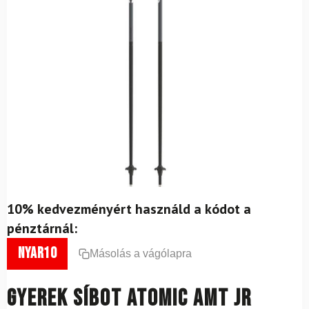
10% kedvezményért használd a kódot a
pénztárnál:
nyar10
Másolás a vágólapra
Gyerek síbot ATOMIC AMT JR