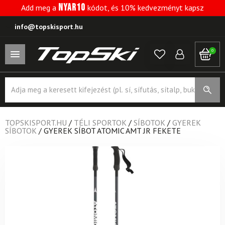
NYAR10
Add meg a
kódot, és 10% kedvezményt kapsz
info@topskisport.hu
0
Products
search
TOPSKISPORT.HU
/
TÉLI SPORTOK
/
SÍBOTOK
/
GYEREK
SÍBOTOK
/
GYEREK SÍBOT ATOMIC AMT JR FEKETE