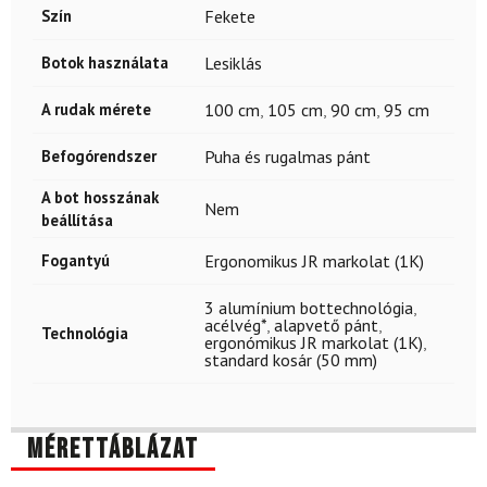
Szín
Fekete
Botok használata
Lesiklás
A rudak mérete
100 cm
,
105 cm
,
90 cm
,
95 cm
Befogórendszer
Puha és rugalmas pánt
A bot hosszának
Nem
beállítása
Fogantyú
Ergonomikus JR markolat (1K)
3 alumínium bottechnológia
,
acélvég*
,
alapvető pánt
,
Technológia
ergonómikus JR markolat (1K)
,
standard kosár (50 mm)
Mérettáblázat