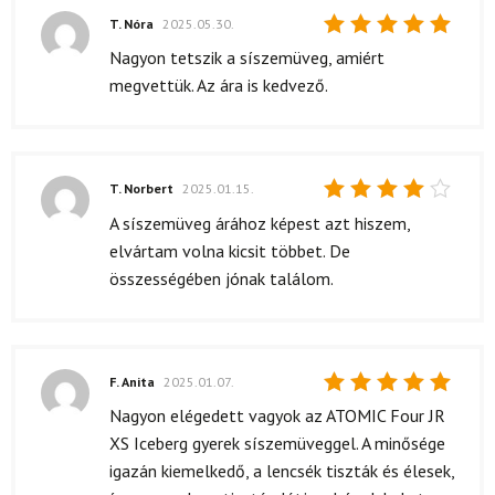
T. Nóra
2025.05.30.
Értékelés:
Nagyon tetszik a síszemüveg, amiért
5
/ 5
megvettük. Az ára is kedvező.
T. Norbert
2025.01.15.
Értékelés:
A síszemüveg árához képest azt hiszem,
4
/ 5
elvártam volna kicsit többet. De
összességében jónak találom.
F. Anita
2025.01.07.
Értékelés:
Nagyon elégedett vagyok az ATOMIC Four JR
5
/ 5
XS Iceberg gyerek síszemüveggel. A minősége
igazán kiemelkedő, a lencsék tiszták és élesek,