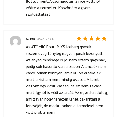
flottul ment. A csomagolás is nice volt, jól
védte a terméket. Köszönöm a gyors
szolgáltatást!
K. Edit
2024.07.24.
Értékelés:
Az ATOMIC Four JR XS Iceberg gyerek
5
/ 5
síszemüveg tényleg nagyon jónak bizonyult.
Az anyag minősége is jó, nem érzem gagyinak,
pedig sok hasonló van a piacon. A lencsék nem
karcolódnak könnyen, amit külön értékelek,
mert a kisfiam nem mindig óvatos. A keret
viszont egy kicsit vastag, de ez nem zavaró,
mert így jól is védi az arcát. Az egyetlen dolog,
ami zavar, hogy nehezen lehet takarítani a
lencséjét, de maskulonben a termékvel nem
volt problemam.