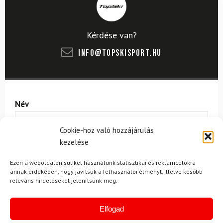
Kérdése van?
info@topskisport.hu
Név
Cookie-hoz való hozzájárulás
kezelése
E-mail
Ezen a weboldalon sütiket használunk statisztikai és reklámcélokra
annak érdekében, hogy javítsuk a felhasználói élményt, illetve később
releváns hirdetéseket jelenítsünk meg.
Az üzeneted
Elfogad