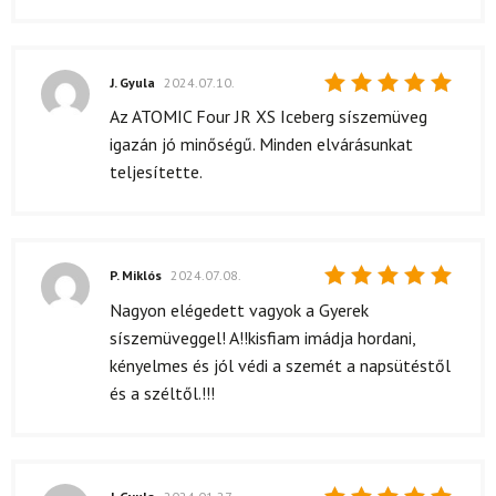
J. Gyula
2024.07.10.
Értékelés:
Az ATOMIC Four JR XS Iceberg síszemüveg
5
/ 5
igazán jó minőségű. Minden elvárásunkat
teljesítette.
P. Miklós
2024.07.08.
Értékelés:
Nagyon elégedett vagyok a Gyerek
5
/ 5
síszemüveggel! A!!kisfiam imádja hordani,
kényelmes és jól védi a szemét a napsütéstől
és a széltől.!!!