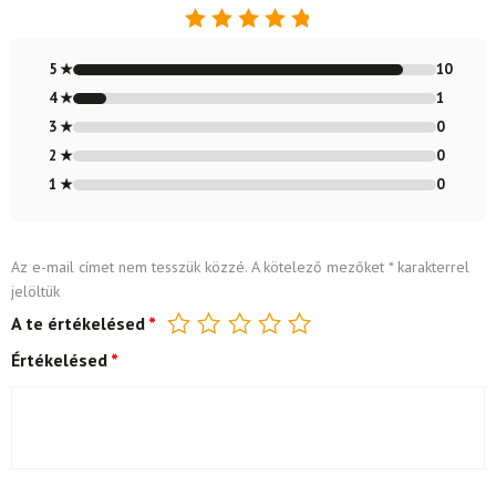
Értékelés:
4.91
/ 5
5 ★
10
4 ★
1
3 ★
0
2 ★
0
1 ★
0
Az e-mail címet nem tesszük közzé.
A kötelező mezőket
*
karakterrel
jelöltük
A te értékelésed
*
Értékelésed
*