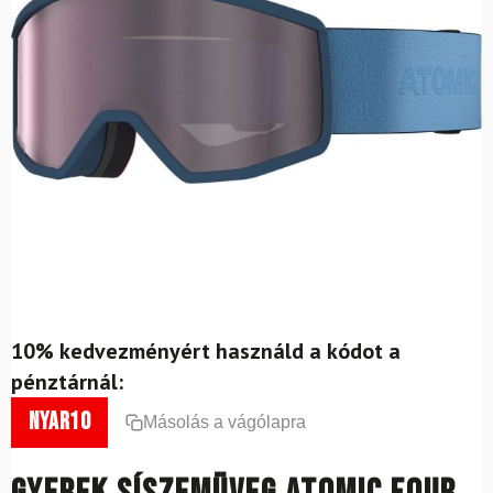
10% kedvezményért használd a kódot a
pénztárnál:
nyar10
Másolás a vágólapra