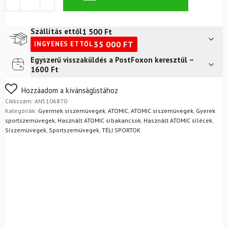
ATOMIC
Four
JR
1 500
Ft
Szállítás ettől
XS
35 000
FT
INGYENES ETTŐL
Iceberg
mennyiség
Egyszerű visszaküldés a PostFoxon keresztül –
Futár a címre
2 400
Ft
1600 Ft
FoxPost
1 500
Ft
Nem biztos a választásában? Semmi gond – a terméket
Hozzáadom a kívánságlistához
egyszerűen visszaküldheti 14 napon belül, indoklás nélkül.
Cikkszám:
AN5106870
Mik a visszaküldés feltételei?
Kategóriák:
Gyermek síszemüvegek
,
ATOMIC
,
ATOMIC síszemüvegek
,
Gyerek
sportszemüvegek
,
Használt ATOMIC síbakancsok
,
Használt ATOMIC sílécek
,
Síszemüvegek
,
Sportszemüvegek
,
TÉLI SPORTOK