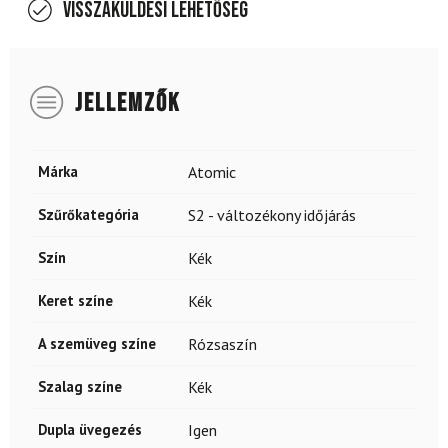
Visszaküldési lehetőség
JELLEMZŐK
Márka
Atomic
Szűrőkategória
S2 - változékony időjárás
Szín
Kék
Keret színe
Kék
A szemüveg színe
Rózsaszín
Szalag színe
Kék
Dupla üvegezés
Igen