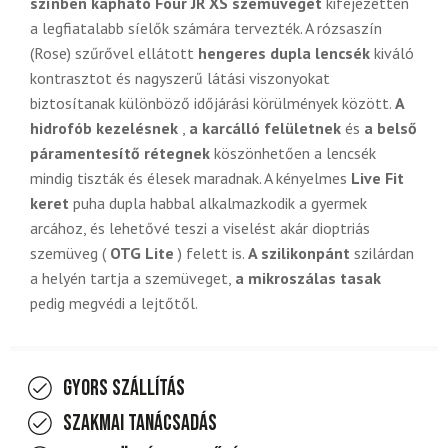
színben kapható Four JR XS szemüveget
kifejezetten
a legfiatalabb síelők számára tervezték. A rózsaszín
(Rose) szűrővel ellátott
hengeres dupla lencsék
kiváló
kontrasztot és nagyszerű látási viszonyokat
biztosítanak különböző időjárási körülmények között.
A
hidrofób kezelésnek
,
a karcálló felületnek
és
a belső
páramentesítő rétegnek
köszönhetően a lencsék
mindig tiszták és élesek maradnak. A kényelmes
Live Fit
keret
puha dupla habbal alkalmazkodik a gyermek
arcához, és lehetővé teszi a viselést akár dioptriás
szemüveg (
OTG Lite
) felett is.
A szilikonpánt
szilárdan
a helyén tartja a szemüveget,
a mikroszálas tasak
pedig megvédi a lejtőtől.
Gyors szállítás
Szakmai tanácsadás