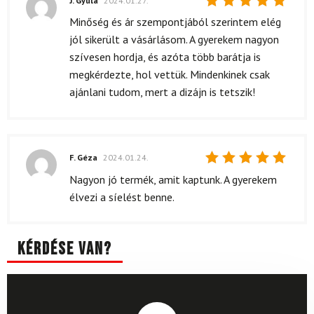
J. Gyula
2024.01.27.
Értékelés:
Minőség és ár szempontjából szerintem elég
5
/ 5
jól sikerült a vásárlásom. A gyerekem nagyon
szívesen hordja, és azóta több barátja is
megkérdezte, hol vettük. Mindenkinek csak
ajánlani tudom, mert a dizájn is tetszik!
F. Géza
2024.01.24.
Értékelés:
Nagyon jó termék, amit kaptunk. A gyerekem
5
/ 5
élvezi a síelést benne.
Kérdése van?