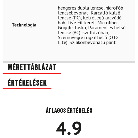
hengeres dupla lencse
,
hidrofób
lencsebevonat
,
Karcálló külső
lencse (PC)
,
Kétrétegű arcvédő
hab
,
Live Fit keret
,
Microfiber
Technológia
Goggle Táska
,
Páramentes belső
lencse (AC)
,
szellőzőhab
,
Szemüvegre rögzíthető (OTG
Lite)
,
Szilikonbevonatú pánt
Mérettáblázat
Értékelések
Átlagos értékelés
4.9