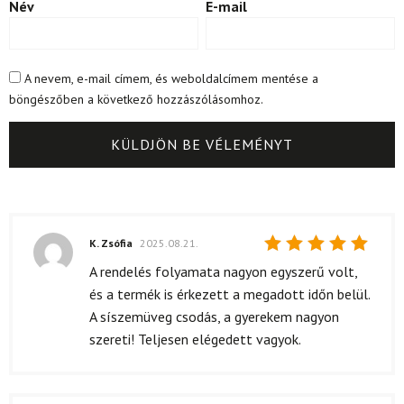
Név
E-mail
A nevem, e-mail címem, és weboldalcímem mentése a
böngészőben a következő hozzászólásomhoz.
K. Zsófia
2025.08.21.
Értékelés:
A rendelés folyamata nagyon egyszerű volt,
5
/ 5
és a termék is érkezett a megadott időn belül.
A síszemüveg csodás, a gyerekem nagyon
szereti! Teljesen elégedett vagyok.