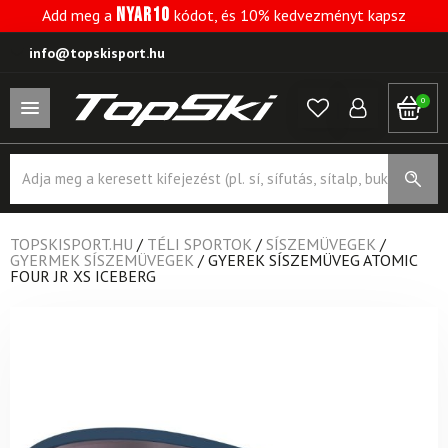
NYAR10
Add meg a
kódot, és 10% kedvezményt kapsz
info@topskisport.hu
0
Products
search
TOPSKISPORT.HU
/
TÉLI SPORTOK
/
SÍSZEMÜVEGEK
/
GYERMEK SÍSZEMÜVEGEK
/
GYEREK SÍSZEMÜVEG ATOMIC
FOUR JR XS ICEBERG