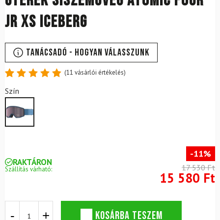
Gyerek síszemüveg ATOMIC Four
JR XS Iceberg
Tanácsadó - Hogyan válasszunk
(
11
vásárlói értékelés)
Értékelés
11
Szín
4.91
az
5-ből,
értékelés
alapján
-11%
RAKTÁRON
17 530 Ft
Szállítás várható:
15 580 Ft
Gyerek
KOSÁRBA TESZEM
síszemüveg