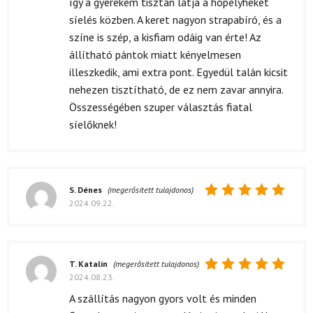
így a gyerekem tisztán látja a hópelyheket
síelés közben. A keret nagyon strapabíró, és a
színe is szép, a kisfiam odáig van érte! Az
állítható pántok miatt kényelmesen
illeszkedik, ami extra pont. Egyedül talán kicsit
nehezen tisztítható, de ez nem zavar annyira.
Összességében szuper választás fiatal
síelőknek!
S. Dénes
(megerősített tulajdonos)
2024.09.22.
Értékelés:
5
/ 5
T. Katalin
(megerősített tulajdonos)
2024.08.23.
Értékelés:
5
/ 5
A szállítás nagyon gyors volt és minden