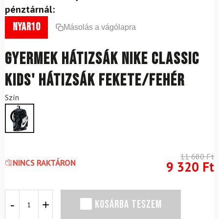
pénztárnál:
nyar10
Másolás a vágólapra
Gyermek hátizsák NIKE Classic
Kids' Hátizsák Fekete/fehér
Szín
11 680
Ft
NINCS RAKTÁRON
9 320
Ft
Gyermek
KOSÁRBA TESZEM
hátizsák
NIKE