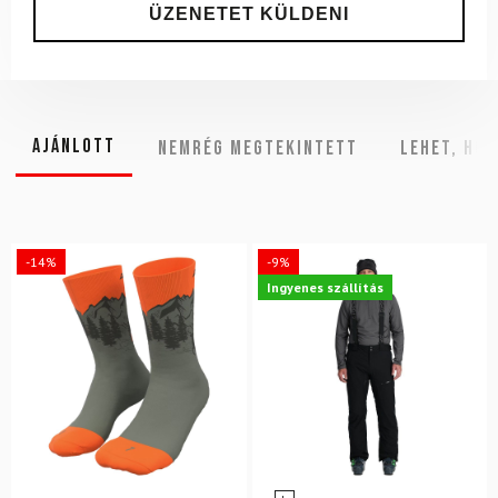
Ajánlott
NEMRÉG MEGTEKINTETT
Lehet, hog
-14%
-9%
Ingyenes szállítás