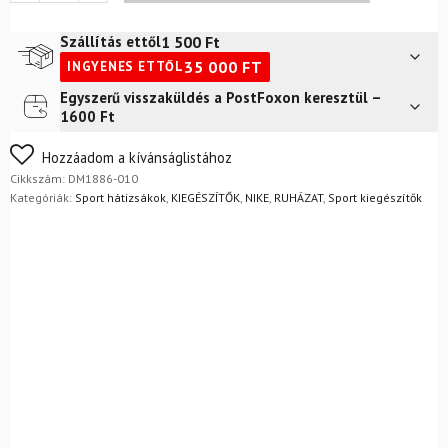
Classic
Kids'
1 500
Ft
Szállítás ettől
Hátizsák
35 000
FT
INGYENES ETTŐL
Fekete/fehér
mennyiség
Egyszerű visszaküldés a PostFoxon keresztül –
Futár a címre
2 400
Ft
1600 Ft
FoxPost
1 500
Ft
Nem biztos a választásában? Semmi gond – a terméket
Hozzáadom a kívánságlistához
egyszerűen visszaküldheti 14 napon belül, indoklás nélkül.
Cikkszám:
DM1886-010
Mik a visszaküldés feltételei?
Kategóriák:
Sport hátizsákok
,
KIEGÉSZÍTŐK
,
NIKE
,
RUHÁZAT
,
Sport kiegészítők