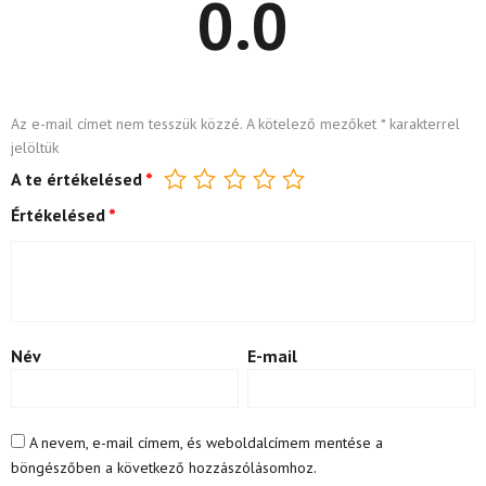
0.0
Az e-mail címet nem tesszük közzé.
A kötelező mezőket
*
karakterrel
jelöltük
A te értékelésed
*
Értékelésed
*
Név
E-mail
A nevem, e-mail címem, és weboldalcímem mentése a
böngészőben a következő hozzászólásomhoz.