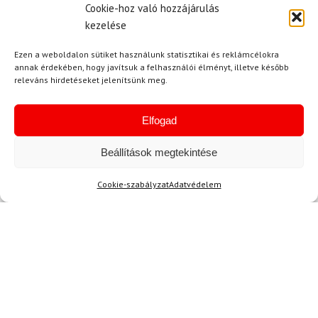
Cookie-hoz való hozzájárulás
kezelése
Ezen a weboldalon sütiket használunk statisztikai és reklámcélokra
annak érdekében, hogy javítsuk a felhasználói élményt, illetve később
releváns hirdetéseket jelenítsünk meg.
Akció
Elfogad
TERMÉKEK BEMUTATÁSA HASZNÁLAT KÖZBEN
Beállítások megtekintése
Cookie-szabályzat
Adatvédelem
SZERETNE ELSŐKÉNT ÉRTESÜLNI AZ
ÚJDONSÁGAINKRÓL?
Olvassa hírleveleinket!