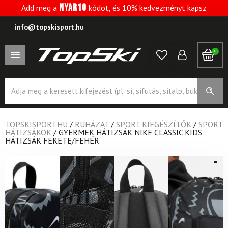
NYAR10
Add meg a
kódot, és 10% kedvezményt kapsz
info@topskisport.hu
0
Products
search
TOPSKISPORT.HU
/
RUHÁZAT
/
SPORT KIEGÉSZÍTŐK
/
SPORT
HÁTIZSÁKOK
/
GYERMEK HÁTIZSÁK NIKE CLASSIC KIDS'
HÁTIZSÁK FEKETE/FEHÉR