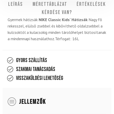
Leírás
Mérettáblázat
Értékelések
Kérdése van?
Gyermek hátizsák
NIKE Classic Kids' Hátizsák
Nagy fõ
rekesszel, elülsõ zsebbel és kibõvíthetõ oldalzsebbel a
kulcsoktól a kulacsokig minden tárolóhelyet biztosítanak
a mindennapi használathoz.Térfogat: 16L
Gyors szállítás
Szakmai tanácsadás
Visszaküldési lehetőség
JELLEMZŐK