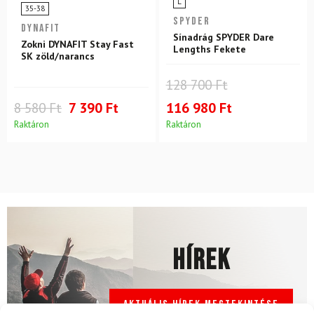
L
35-38
SPYDER
DYNAFIT
Sínadrág SPYDER Dare
Zokni DYNAFIT Stay Fast
Lengths Fekete
SK zöld/narancs
128 700 Ft
8 580 Ft
7 390 Ft
116 980 Ft
Raktáron
Raktáron
Hírek
Aktuális hírek megtekintése