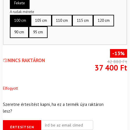
Fekete
A rudak mérete
100 cm
105 cm
110 cm
115 cm
120 cm
90 cm
95 cm
-13%
NINCS RAKTÁRON
42 880
Ft
37 400
Ft
Elfogyott
Szeretne értesítést kapni, ha ez a termék újra raktáron
lesz?
ÉRTESÍTSEN