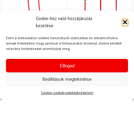
Cookie-hoz való hozzájárulás
kezelése
Ezen a weboldalon sütiket használunk statisztikai és reklámcélokra
LEKI
LEKI
annak érdekében, hogy javítsuk a felhasználói élményt, illetve később
Síbotok LEKI WCR Lite GS
Síbotok LEKI WCR Lite SL
releváns hirdetéseket jelenítsünk meg.
3D Junior Red
3D Junior Red
37 050 Ft
29 620 Ft
33 150 Ft
27 280 Ft
Elfogad
Raktáron
Raktáron
Beállítások megtekintése
-35%
Cookie-szabályzat
Adatvédelem
Ingyenes szállítás