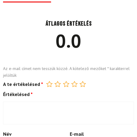
Átlagos értékelés
0.0
Az e-mail címet nem tesszük közzé.
A kötelező mezőket
*
karakterrel
jelöltük
A te értékelésed
*
Értékelésed
*
Név
E-mail