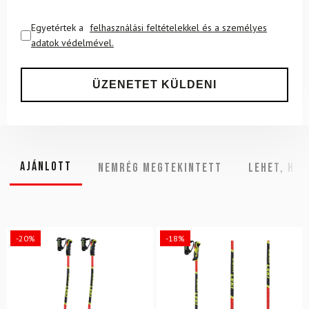
Egyetértek a
felhasználási feltételekkel és a személyes
adatok védelmével.
Ajánlott
NEMRÉG MEGTEKINTETT
Lehet, hog
-20%
-18%