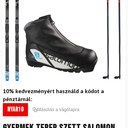
10% kedvezményért használd a kódot a
pénztárnál:
nyar10
Másolás a vágólapra