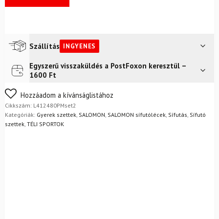
Szállítás
INGYENES
Egyszerű visszaküldés a PostFoxon keresztül –
Futár a címre
Ingyenes
1600 Ft
Nem biztos a választásában? Semmi gond – a terméket
Hozzáadom a kívánságlistához
egyszerűen visszaküldheti 14 napon belül, indoklás nélkül.
Cikkszám:
L412480PMset2
Mik a visszaküldés feltételei?
Kategóriák:
Gyerek szettek
,
SALOMON
,
SALOMON sífutólécek
,
Sífutás
,
Sífutó
szettek
,
TÉLI SPORTOK