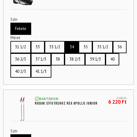
Szín
Fekete
Méret
31 1/2
33
33 1/2
34
35
35 1/2
36
36 2/3
37 1/3
38
38 2/3
39 1/3
40
40 2/3
41 1/3
7 780
Ft
RAKTÁRON
6 220
Ft
Rudak sífutáshoz REX Apollo Junior
Szín