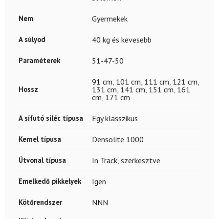
Nem
Gyermekek
A súlyod
40 kg és kevesebb
Paraméterek
51-47-50
91 cm
,
101 cm
,
111 cm
,
121 cm
,
Hossz
131 cm
,
141 cm
,
151 cm
,
161
cm
,
171 cm
A sífutó síléc típusa
Egy klasszikus
Kernel típusa
Densolite 1000
Útvonal típusa
In Track
,
szerkesztve
Emelkedő pikkelyek
Igen
Kötőrendszer
NNN