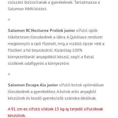
csúszást biztosítanak a gyerekeknek. Tartalmazza a
Salomon NNN kötést.
+
Salomon RC Nocturne Prolink junior
sífutó cipõk
tökéletesen illeszkednek a lábra. A Quicklace rendszer
megkönnyíti a cipõ fûzését, míg a vízálló cipzár védi a
fûzõket a hó bejutásától. Kizárólag 100%
környezetbarát anyagokból készül, segít a fiatal
sízõknek odafigyelni a környezetre.
+
Salomon Escape Alu junior
sífutó botok optimálisan
illeszkednek a gyerekekhez. A botok erõs anyagból
készültek és kezdõ gyereksízõk számára ideálisak.
A 91 cm-es sífutó sílécek 15 kg-ig terjedõ sífutóknak
készültek.