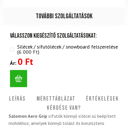
További szolgáltatások
Válasszon kiegészítő szolgáltatásokat:
Sílécek / sífutólécek / snowboard felszerelése
(
6 000
Ft
)
0 Ft
Ár:
Leírás
Mérettáblázat
Értékelések
Kérdése van?
Salomon Aero Grip
sífutók könnyû sílécei sú beépített
mohókhoz, amelyek könnyû tolást és konzisztens