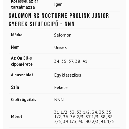
Kötéssel az ár
Igen
tartalmazza
SALOMON RC Nocturne Prolink Junior
gyerek sífutócipő - NNN
Márka
Salomon
Nem
Unisex
Az Ön EU-s
34
,
35
,
37
,
38
,
41
cipőmérete
A használat
Egy klasszikus
Szín
Fekete
Cipő rögzítés
NNN
31 1/2
,
33
,
33 1/2
,
34
,
35
,
35
Méret
1/2
,
36
,
36 2/3
,
37 1/3
,
38
,
38
2/3
,
39 1/3
,
40
,
40 2/3
,
41 1/3