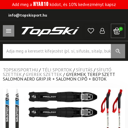
NYAR10
Add meg a
kódot, és 10% kedvezményt kapsz
info@topskisport.hu
0
Products
search
TOPSKISPORT.HU
/
TÉLI SPORTOK
/
SÍFUTÁS
/
SÍFUTÓ
SZETTEK
/
GYEREK SZETTEK
/
GYERMEK TEREP SZETT
SALOMON AERO GRIP JR + SALOMON CIPŐ + BOTOK