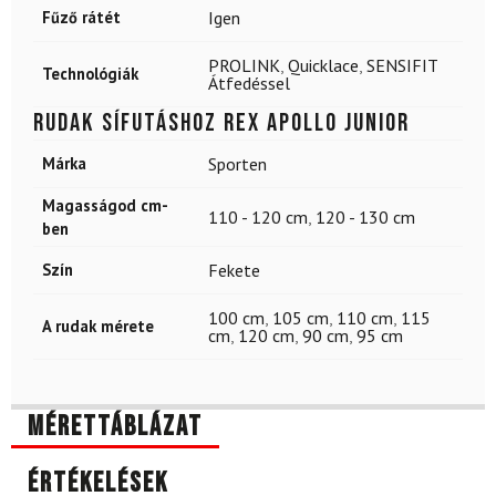
Fűző rátét
Igen
PROLINK
,
Quicklace
,
SENSIFIT
Technológiák
Átfedéssel
Rudak sífutáshoz REX Apollo Junior
Márka
Sporten
Magasságod cm-
110 - 120 cm
,
120 - 130 cm
ben
Szín
Fekete
100 cm
,
105 cm
,
110 cm
,
115
A rudak mérete
cm
,
120 cm
,
90 cm
,
95 cm
Mérettáblázat
Értékelések