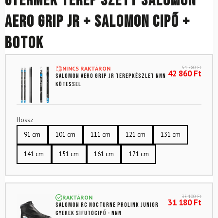
Gyermek terep szett SALOMON
Aero Grip Jr + Salomon cipő +
botok
54 580
Ft
NINCS RAKTÁRON
42 860
Ft
SALOMON Aero Grip Jr terepkészlet NNN
kötéssel
Hossz
91 cm
101 cm
111 cm
121 cm
131 cm
141 cm
151 cm
161 cm
171 cm
35 100
Ft
RAKTÁRON
31 180
Ft
SALOMON RC Nocturne Prolink Junior
gyerek sífutócipő - NNN