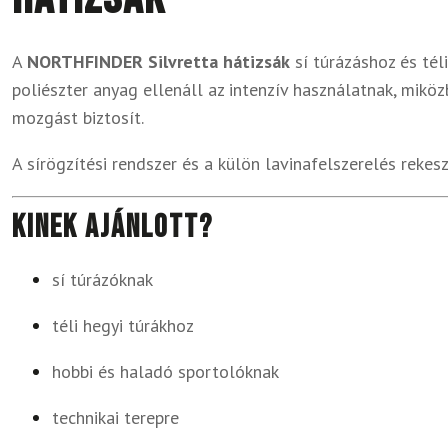
A
NORTHFINDER Silvretta hátizsák
sí túrázáshoz és tél
poliészter anyag ellenáll az intenzív használatnak, mikö
mozgást biztosít.
A sírögzítési rendszer és a külön lavinafelszerelés reke
Kinek ajánlott?
sí túrázóknak
téli hegyi túrákhoz
hobbi és haladó sportolóknak
technikai terepre