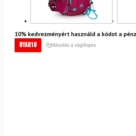
10% kedvezményért használd a kódot a pénz
nyar10
Másolás a vágólapra