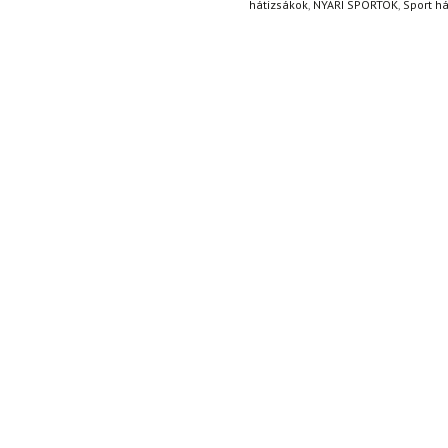
hátizsákok
,
NYÁRI SPORTOK
,
Sport h