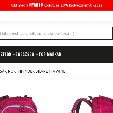
NYAR10
Add meg a
kódot, és 10% kedvezményt kapsz
SZÍTŐK
EGÉSZSÉG
Top márkák
SÁK NORTHFINDER SILVRETTA WINE