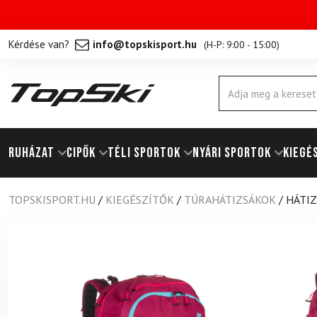
Kérdése van?
info@topskisport.hu
(
H-P: 9:00 - 15:00
)
Products
search
RUHÁZAT
Cipők
TÉLI SPORTOK
NYÁRI SPORTOK
KIEGÉ
TOPSKISPORT.HU
/
KIEGÉSZÍTŐK
/
TÚRAHÁTIZSÁKOK
/
HÁTIZ