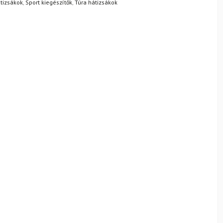
átizsákok
,
Sport kiegészítők
,
Túra hátizsákok