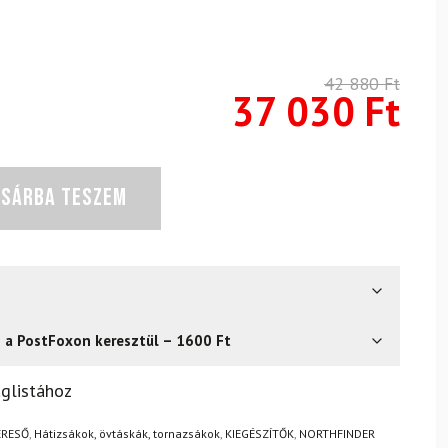
42 880
Ft
37 030
Ft
OSÁRBA TESZEM
s a PostFoxon keresztül – 1600 Ft
? Semmi gond – a terméket egyszerűen visszaküldheti 14
glistához
.
Mik a visszaküldés feltételei?
ERESŐ
,
Hátizsákok, övtáskák, tornazsákok
,
KIEGÉSZÍTŐK
,
NORTHFINDER