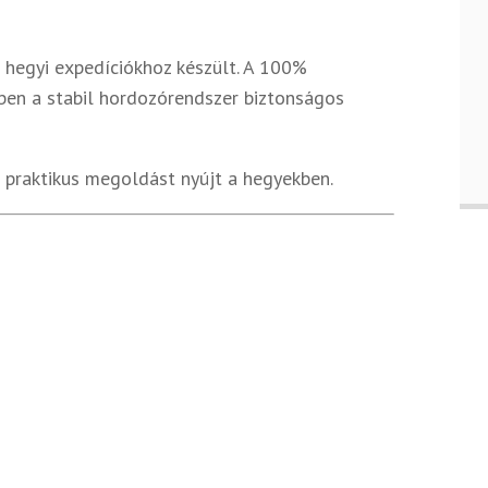
i hegyi expedíciókhoz készült. A 100%
zben a stabil hordozórendszer biztonságos
sz praktikus megoldást nyújt a hegyekben.