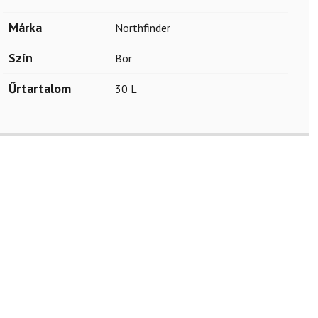
Márka
Northfinder
Szín
Bor
Űrtartalom
30 L