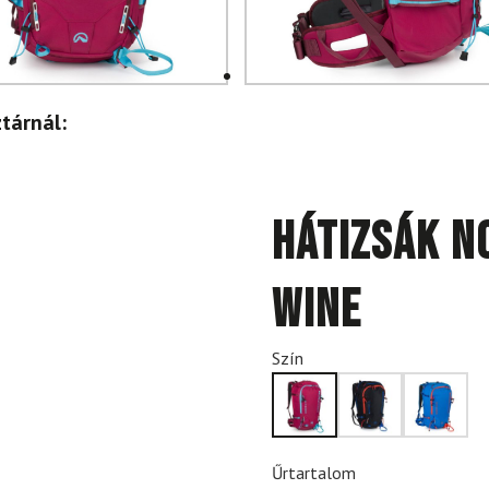
tárnál:
Hátizsák N
Wine
Szín
Űrtartalom