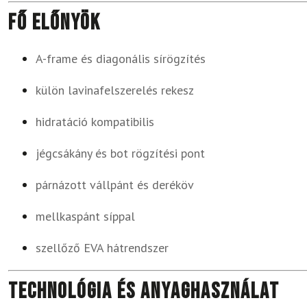
Fő előnyök
A-frame és diagonális sírögzítés
külön lavinafelszerelés rekesz
hidratáció kompatibilis
jégcsákány és bot rögzítési pont
párnázott vállpánt és deréköv
mellkaspánt síppal
szellőző EVA hátrendszer
Technológia és anyaghasználat