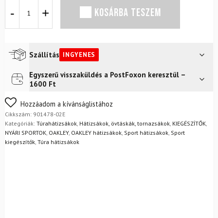
Hátizsák
KOSÁRBA TESZEM
OAKLEY
Rover
Laptop
Backpack
Black
Szállítás
INGYENES
mennyiség
Egyszerű visszaküldés a PostFoxon keresztül –
Futár a címre
Ingyenes
1600 Ft
FoxPost
Ingyenes
Nem biztos a választásában? Semmi gond – a terméket
Hozzáadom a kívánságlistához
egyszerűen visszaküldheti 14 napon belül, indoklás nélkül.
Cikkszám:
901478-02E
Mik a visszaküldés feltételei?
Kategóriák:
Túrahátizsákok
,
Hátizsákok, övtáskák, tornazsákok
,
KIEGÉSZÍTŐK
,
NYÁRI SPORTOK
,
OAKLEY
,
OAKLEY hátizsákok
,
Sport hátizsákok
,
Sport
kiegészítők
,
Túra hátizsákok