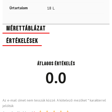
Űrtartalom
18 L
Mérettáblázat
Értékelések
Átlagos értékelés
0.0
Az e-mail címet nem tesszük közzé.
A kötelező mezőket
*
karakterrel
jelöltük