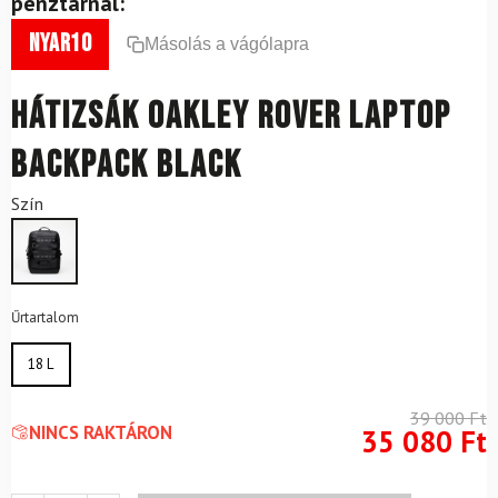
pénztárnál:
nyar10
Másolás a vágólapra
Hátizsák OAKLEY Rover Laptop
Backpack Black
Szín
Űrtartalom
18 L
39 000
Ft
NINCS RAKTÁRON
35 080
Ft