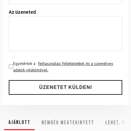
Az üzeneted
Egyetértek a
felhasználási feltételekkel és a személyes
adatok védelmével.
Ajánlott
NEMRÉG MEGTEKINTETT
Lehet, hog