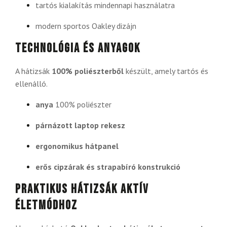
tartós kialakítás mindennapi használatra
modern sportos Oakley dizájn
Technológia és anyagok
A hátizsák
100% poliészterből
készült, amely tartós és
ellenálló.
anya
100% poliészter
párnázott laptop rekesz
ergonomikus hátpanel
erős cipzárak és strapabíró konstrukció
Praktikus hátizsák aktív
életmódhoz