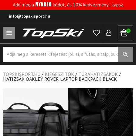
NYAR10
Add meg a
kódot, és 10% kedvezményt kapsz
info@topskisport.hu
0
Products
search
TOPSKISPORT.HU
/
KIEGÉSZÍTŐK
/
TÚRAHÁTIZSÁKOK
/
HÁTIZSÁK OAKLEY ROVER LAPTOP BACKPACK BLACK