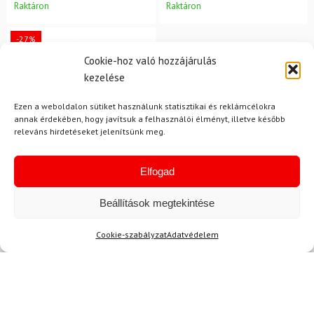
Raktáron
Raktáron
-27%
Cookie-hoz való hozzájárulás
kezelése
Ezen a weboldalon sütiket használunk statisztikai és reklámcélokra
annak érdekében, hogy javítsuk a felhasználói élményt, illetve később
releváns hirdetéseket jelenítsünk meg.
Elfogad
KTM
Beállítások megtekintése
Kerékpáros hátizsák KTM
Factory Team II 20 L
Cookie-szabályzat
Adatvédelem
42 900 Ft
31 160 Ft
Raktáron