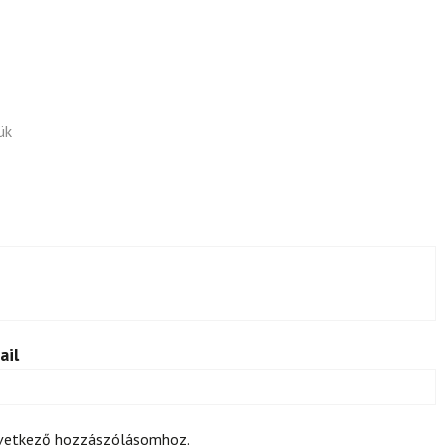
ük
ail
övetkező hozzászólásomhoz.