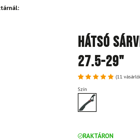
tárnál:
Hátsó sárv
27.5-29"
(
11
vásárlói
Értékelés
11
Szín
4.91
az
5-ből,
értékelés
alapján
RAKTÁRON