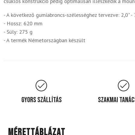
csuklós konstrukció pedig optimálisan illeszkedik a moun
- A következő gumiabroncs-szélességhez tervezve: 2,0" -
- Hossz: 620 mm
- Súly: 275 g
- A termék Németországban készült
Gyors szállítás
Szakmai taná
Mérettáblázat