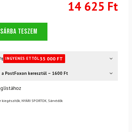
14 625 Ft
OSÁRBA TESZEM
Ft
35 000
FT
INGYENES ETTŐL
s a PostFoxon keresztül – 1600 Ft
? Semmi gond – a terméket egyszerűen visszaküldheti 14
glistához
.
Mik a visszaküldés feltételei?
r kiegészítők
,
NYÁRI SPORTOK
,
Sárvédők