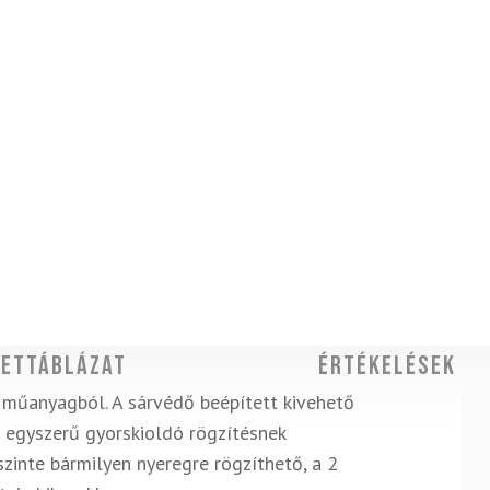
ettáblázat
Értékelések
 műanyagból. A sárvédő beépített kivehető
z egyszerű gyorskioldó rögzítésnek
inte bármilyen nyeregre rögzíthető, a 2