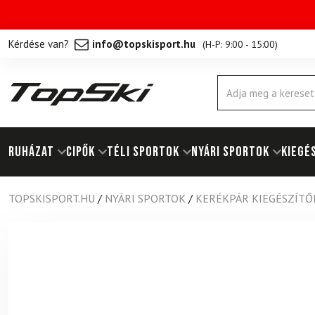
Kérdése van?
info@topskisport.hu
(
H-P: 9:00 - 15:00
)
Products
search
RUHÁZAT
Cipők
TÉLI SPORTOK
NYÁRI SPORTOK
KIEGÉ
TOPSKISPORT.HU
/
NYÁRI SPORTOK
/
KERÉKPÁR KIEGÉSZÍTŐ