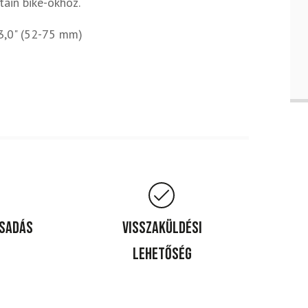
tain bike-okhoz.
 3,0" (52-75 mm)
csadás
Visszaküldési
lehetőség