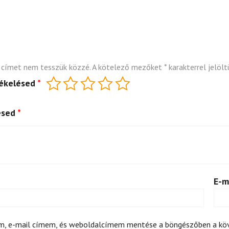
 címet nem tesszük közzé.
A kötelező mezőket
*
karakterrel jelölt
tékelésed
*
ésed
*
E-m
m, e-mail címem, és weboldalcímem mentése a böngészőben a k