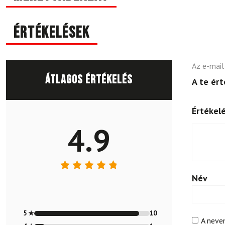
Értékelések
Az e-mail
Átlagos értékelés
A te ér
Értékel
4.9
Név
Értékelés:
4.91
/ 5
5 ★
10
A neve