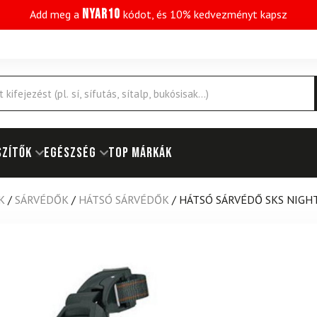
NYAR10
Add meg a
kódot, és 10% kedvezményt kapsz
SZÍTŐK
EGÉSZSÉG
Top márkák
K
/
SÁRVÉDŐK
/
HÁTSÓ SÁRVÉDŐK
/
HÁTSÓ SÁRVÉDŐ SKS NIGHT