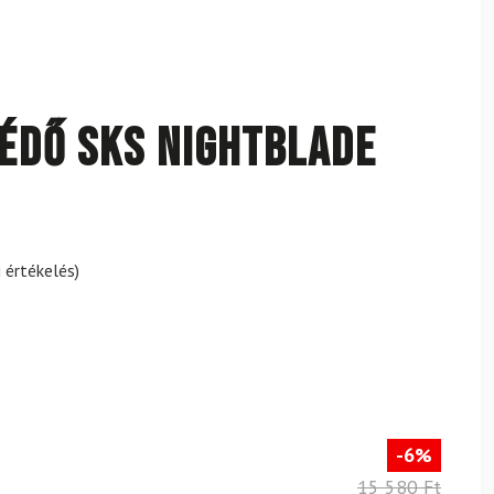
édő SKS Nightblade
 értékelés)
-6%
15 580 Ft