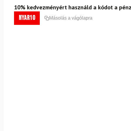
10% kedvezményért használd a kódot a pénz
nyar10
Másolás a vágólapra