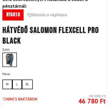
pénztárnál:
nyar10
Másolás a vágólapra
Hátvédő SALOMON Flexcell Pro
Black
Szín
Méret
M
L
XL
58 500
Ft
NINCS RAKTÁRON
46 780
Ft