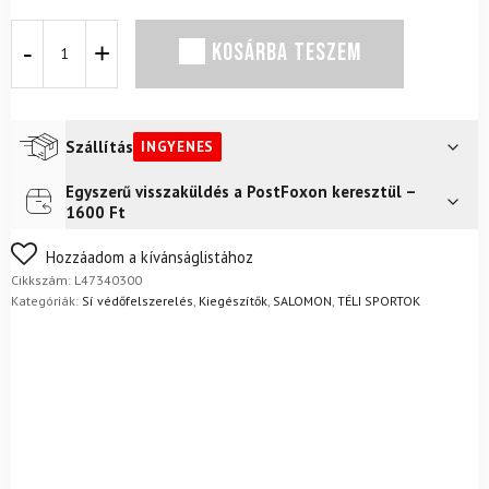
Hátvédő
KOSÁRBA TESZEM
SALOMON
Flexcell
Pro
Black
mennyiség
Szállítás
INGYENES
Egyszerű visszaküldés a PostFoxon keresztül –
Futár a címre
Ingyenes
1600 Ft
FoxPost
Ingyenes
Nem biztos a választásában? Semmi gond – a terméket
Hozzáadom a kívánságlistához
egyszerűen visszaküldheti 14 napon belül, indoklás nélkül.
Cikkszám:
L47340300
Mik a visszaküldés feltételei?
Kategóriák:
Sí védőfelszerelés
,
Kiegészítők
,
SALOMON
,
TÉLI SPORTOK