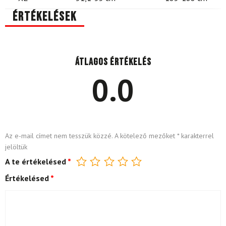
Értékelések
Átlagos értékelés
0.0
Az e-mail címet nem tesszük közzé.
A kötelező mezőket
*
karakterrel
jelöltük
A te értékelésed
*
Értékelésed
*