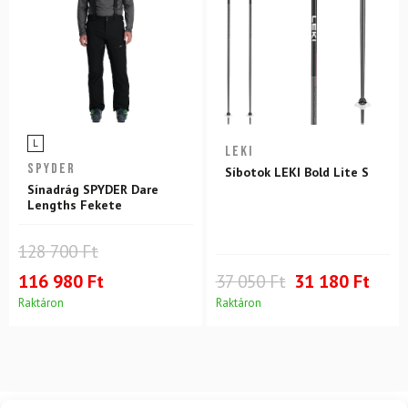
L
LEKI
SPYDER
Síbotok LEKI Bold Lite S
Sínadrág SPYDER Dare
Lengths Fekete
128 700 Ft
116 980 Ft
37 050 Ft
31 180 Ft
Raktáron
Raktáron