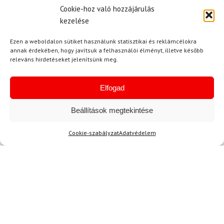
Cookie-hoz való hozzájárulás
kezelése
Hírek
Ezen a weboldalon sütiket használunk statisztikai és reklámcélokra
annak érdekében, hogy javítsuk a felhasználói élményt, illetve később
releváns hirdetéseket jelenítsünk meg.
Aktuális hírek megtekintése
Elfogad
Beállítások megtekintése
Cookie-szabályzat
Adatvédelem
Akció
TERMÉKEK BEMUTATÁSA HASZNÁLAT KÖZBEN