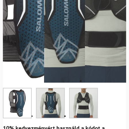
10% kedvezményért használd a kódot a