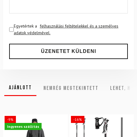
Egyetértek a
felhasználási feltételekkel és a személyes
adatok védelmével.
Ajánlott
NEMRÉG MEGTEKINTETT
Lehet, hog
-9%
-16%
Ingyenes szállítás