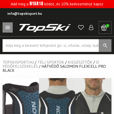
NYAR10
Add meg a
kódot, és 10% kedvezményt kapsz
info@topskisport.hu
0
Products
search
TOPSKISPORT.HU
/
TÉLI SPORTOK
/
KIEGÉSZÍTŐK
/
SÍ
VÉDŐFELSZERELÉS
/
HÁTVÉDŐ SALOMON FLEXCELL PRO
BLACK