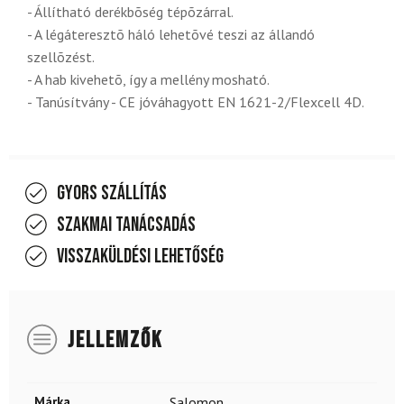
- Állítható derékbõség tépõzárral.
- A légáteresztõ háló lehetõvé teszi az állandó
szellõzést.
- A hab kivehetõ, így a mellény mosható.
- Tanúsítvány - CE jóváhagyott EN 1621-2/Flexcell 4D.
Gyors szállítás
Szakmai tanácsadás
Visszaküldési lehetőség
JELLEMZŐK
Márka
Salomon