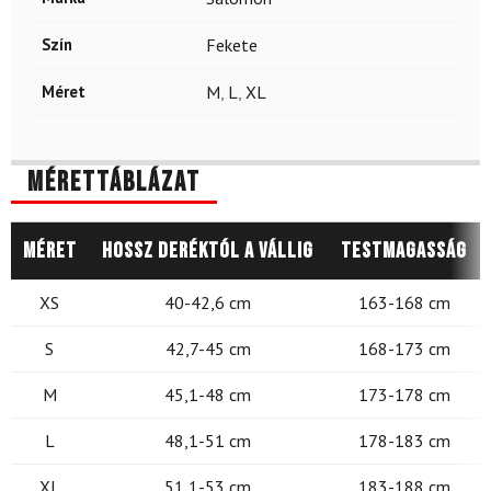
Szín
Fekete
Méret
M
,
L
,
XL
Mérettáblázat
Méret
Hossz deréktól a vállig
Testmagasság
XS
40-42,6 cm
163-168 cm
S
42,7-45 cm
168-173 cm
M
45,1-48 cm
173-178 cm
L
48,1-51 cm
178-183 cm
XL
51,1-53 cm
183-188 cm