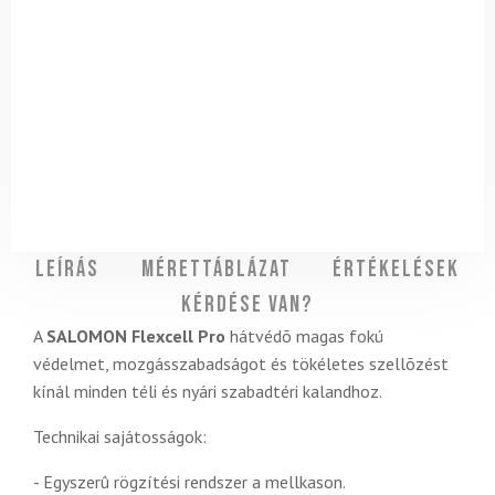
Leírás
Mérettáblázat
Értékelések
Kérdése van?
A
SALOMON Flexcell Pro
hátvédõ magas fokú
védelmet, mozgásszabadságot és tökéletes szellõzést
kínál minden téli és nyári szabadtéri kalandhoz.
Technikai sajátosságok:
- Egyszerû rögzítési rendszer a mellkason.