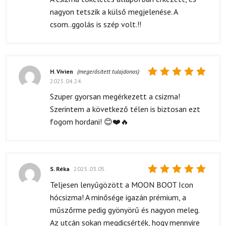
5
/ 5
nagyon tetszik a külső megjelenése. A
csom..ggolás is szép volt.!!
H. Vivien
(megerősített tulajdonos)
2025.04.24.
Értékelés:
5
/ 5
Szuper gyorsan megérkezett a csizma!
Szerintem a következő télen is biztosan ezt
fogom hordani! 😊❤️🔥
S. Réka
2025.03.05.
Értékelés:
Teljesen lenyűgözött a MOON BOOT Icon
5
/ 5
hócsizma! A minősége igazán prémium, a
műszőrme pedig gyönyörű és nagyon meleg.
Az utcán sokan megdicsérték, hogy mennyire