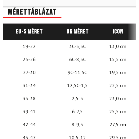
Mérettáblázat
EU-s méret
UK méret
Icon
19-22
3C-5,5C
13,0 cm
23-26
6C-8,5C
15,5 cm
27-30
9C-11,5C
19,5 cm
31-34
12,5C-1,5
22,5 cm
35-38
2,5-5
23,0 cm
39-41
6-7,5
25,5 cm
42-44
8-9,5
27,5 cm
45-47
10,5-12
29,5 cm