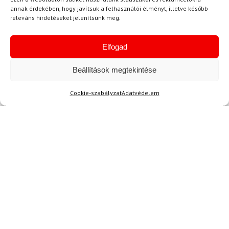
teljesen oda van érte! Tökéletesen illik rá, és a
annak érdekében, hogy javítsuk a felhasználói élményt, illetve később
színe is gyönyörű. Ráadásul a minőség is
releváns hirdetéseket jelenítsünk meg.
kiemelkedő, úgyhogy biztos vagyok benne,
hogy sokáig fogja viselni.
Elfogad
Beállítások megtekintése
Kérdése van?
Cookie-szabályzat
Adatvédelem
Kérdése van?
info@topskisport.hu