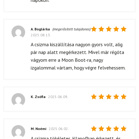
A. Boglárka
(megerősített tulajdonos)
2025.08.13.
Értékelés:
5
/ 5
A csizma kiszállítása nagyon gyors volt, alig
pár nap alatt megérkezett. Mivel már régóta
vágyom erre a Moon Boot-ra, nagy
izgalommal vártam, hogy végre felvehessem.
K. Zsófia
2025.06.09.
Értékelés:
5
/ 5
M. Noémi
2025.06.02.
Értékelés:
A csizma tökéletes állapofban érkezett, és