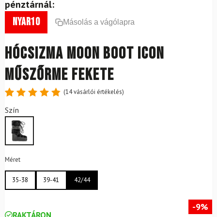
pénztárnál:
nyar10
Másolás a vágólapra
Hócsizma MOON BOOT Icon
Műszőrme fekete
(
14
vásárlói értékelés)
Értékelés
14
Szín
4.86
az
5-ből,
értékelés
alapján
Méret
35-38
39-41
42/44
-9%
RAKTÁRON