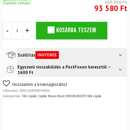
103 350 Ft
Szállítás várható:
93 580 Ft
Hócsizma
KOSÁRBA TESZEM
MOON
BOOT
Icon
Műszőrme
fekete
Szállítás
INGYENES
mennyiség
Egyszerű visszaküldés a PostFoxon keresztül –
Futár a címre
Ingyenes
1600 Ft
FoxPost
Ingyenes
Nem biztos a választásában? Semmi gond – a terméket
Hozzáadom a kívánságlistához
egyszerűen visszaküldheti 14 napon belül, indoklás nélkül.
Cikkszám:
80D1408900-N001
Mik a visszaküldés feltételei?
Kategóriák:
Téli cipők
,
Cipők
,
Moon Boot
,
MOON BOOT
,
Női cipők