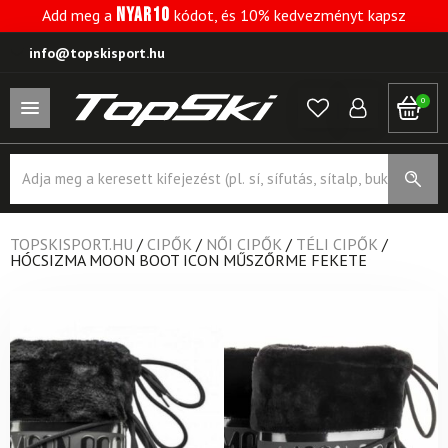
NYAR10
Add meg a
kódot, és 10% kedvezményt kapsz
info@topskisport.hu
0
Products
search
TOPSKISPORT.HU
/
CIPŐK
/
NŐI CIPŐK
/
TÉLI CIPŐK
/
HÓCSIZMA MOON BOOT ICON MŰSZŐRME FEKETE