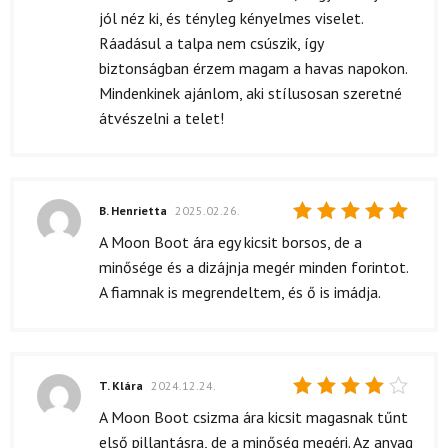
jól néz ki, és tényleg kényelmes viselet.
Ráadásul a talpa nem csúszik, így
biztonságban érzem magam a havas napokon.
Mindenkinek ajánlom, aki stílusosan szeretné
átvészelni a telet!
B. Henrietta
2025.02.26.
Értékelés:
A Moon Boot ára egy kicsit borsos, de a
5
/ 5
minősége és a dizájnja megér minden forintot.
A fiamnak is megrendeltem, és ő is imádja.
T. Klára
2024.12.24.
Értékelés:
A Moon Boot csizma ára kicsit magasnak tűnt
4
/ 5
első pillantásra, de a minőség megéri. Az anyag