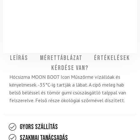
Leírás
Mérettáblázat
Értékelések
Kérdése van?
Hócsizma MOON BOOT Icon Műszőrme
vízállóak és
kényelmesek. -35°C-ig tartják a lábat. A cipő meleg hab
belső béléssel és tömör gumi csúszásgátló talppal van
felszerelve. Felső része ökológiai szőrmével díszített.
Gyors szállítás
Szakmai tanácsadás