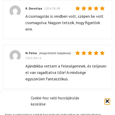
K. Dorottya
2024.09.08.
Értékelés:
A csomagolás is rendben volt, szépen be volt
5
/ 5
csomagolva. Nagyon tetszik, hogy figyeltek
erre.
N. Péter
(megerősített tulajdonos)
2024.04.24.
Értékelés:
5
/ 5
Ajándékba vettem a feleségemnek, és teljesen
el van ragadtatva tőle! A minősége
egyszerűen fantasztikus.
Cookie-hoz való hozzájárulás
B. Pál
2024.02.09.
kezelése
Értékelés:
Ajándékba vettem a feleségemnek, aki
5
/ 5
Ezen a weboldalon sütiket használunk statisztikai és reklámcélokra