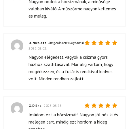
Értékelés:
Nagyon örülök a hócsizmának, a minősége
4
/ 5
valóban kiváló. A műszőrme nagyon kellemes
és meleg.
O. Nikolett
(megerősített tulajdonos)
2026.02.02.
Értékelés:
5
/ 5
Nagyon elégedett vagyok a csizma gyors
házhoz szállításával. Már alig vártam, hogy
megérkezzen, és a futár is rendkívül kedves
volt. Minden rendben zajlott.
G. Diána
2025.08.25.
Értékelés:
Imádom ezt a hócsizmát! Nagyon jól néz ki és
5
/ 5
melegen tart, mindig ezt hordom a hideg
napokon.