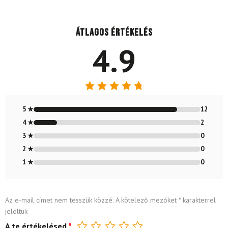
Átlagos értékelés
4.9
Értékelés:
4.86
/ 5
5 ★
12
4 ★
2
3 ★
0
2 ★
0
1 ★
0
Az e-mail címet nem tesszük közzé.
A kötelező mezőket
*
karakterrel
jelöltük
A te értékelésed
*