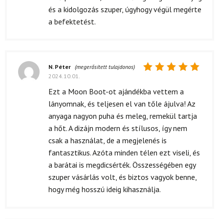
és a kidolgozás szuper, úgyhogy végül megérte
a befektetést.
N. Péter
(megerősített tulajdonos)
2024.10.01.
Értékelés:
5
/ 5
Ezt a Moon Boot-ot ajándékba vettem a
lányomnak, és teljesen el van tőle ájulva! Az
anyaga nagyon puha és meleg, remekül tartja
a hőt. A dizájn modern és stílusos, így nem
csak a használat, de a megjelenés is
fantasztikus. Azóta minden télen ezt viseli, és
a barátai is megdicsérték. Összességében egy
szuper vásárlás volt, és biztos vagyok benne,
hogy még hosszú ideig kihasználja.