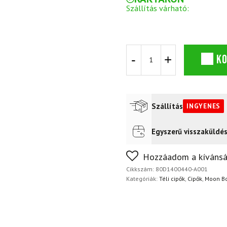
Szállítás várható:
Hócsizma
K
MOON
BOOT
Icon
Nylon
White
Szállítás
INGYENES
mennyiség
Egyszerű visszaküldé
Futár a címre
Ingyenes
FoxPost
Ingyenes
Nem biztos a választásában
Hozzáadom a kívánsá
napon belül, indoklás nélkül
Cikkszám:
80D1400440-A001
Kategóriák:
Téli cipők
,
Cipők
,
Moon B