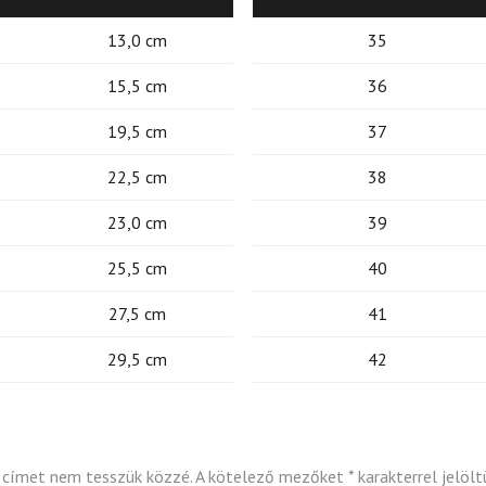
13,0 cm
35
15,5 cm
36
19,5 cm
37
22,5 cm
38
23,0 cm
39
25,5 cm
40
27,5 cm
41
29,5 cm
42
 címet nem tesszük közzé.
A kötelező mezőket
*
karakterrel jelölt