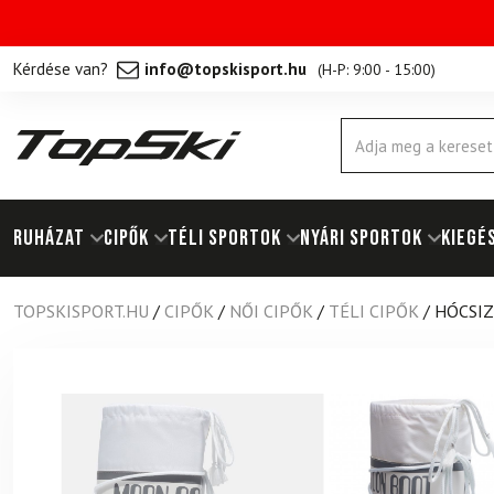
Kérdése van?
info@topskisport.hu
(
H-P: 9:00 - 15:00
)
Products
search
RUHÁZAT
Cipők
TÉLI SPORTOK
NYÁRI SPORTOK
KIEGÉ
TOPSKISPORT.HU
/
CIPŐK
/
NŐI CIPŐK
/
TÉLI CIPŐK
/
HÓCSIZ