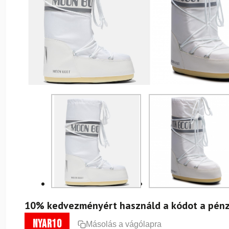
10% kedvezményért használd a kódot a pénz
nyar10
Másolás a vágólapra