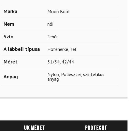
Márka
Moon Boot
Nem
női
Szín
fehér
A lábbeli típusa
Hófehérke
,
Tél
Méret
31/34
,
42/44
Nylon
,
Poliészter
,
szintetikus
Anyag
anyag
UK méret
Protecht