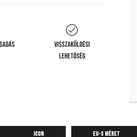
csadás
Visszaküldési
lehetőség
Icon
EU-s méret