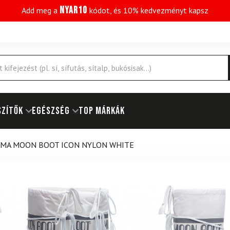
NYAR10
Add meg a
kódot, és 10% kedvezményt kapsz
SZÍTŐK
EGÉSZSÉG
Top márkák
MA MOON BOOT ICON NYLON WHITE