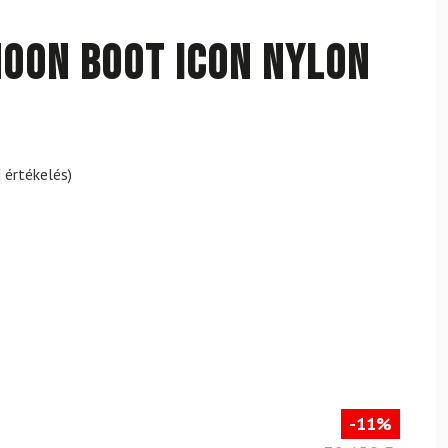
OON BOOT Icon Nylon
 értékelés)
-11%