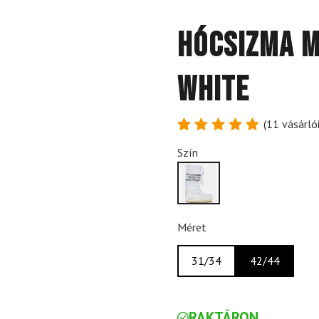
Hócsizma M
White
(
11
vásárlói
Értékelés
11
Szín
4.91
az
5-ből,
értékelés
alapján
Méret
31/34
42/44
RAKTÁRON