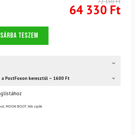
72 150 Ft
64 330 Ft
OSÁRBA TESZEM
s a PostFoxon keresztül – 1600 Ft
? Semmi gond – a terméket egyszerűen visszaküldheti 14
glistához
.
Mik a visszaküldés feltételei?
oot
,
MOON BOOT
,
Női cipők