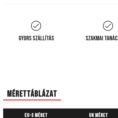
Gyors szállítás
Szakmai taná
Mérettáblázat
EU-s méret
UK méret