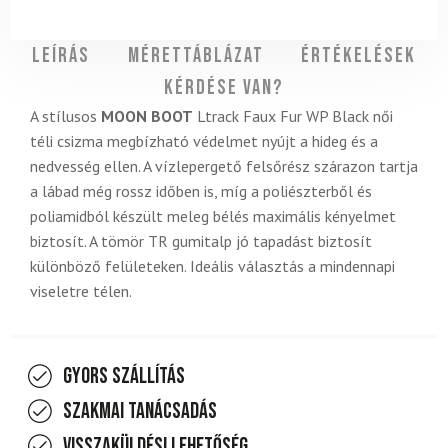
Leírás
Mérettáblázat
Értékelések
Kérdése van?
A stílusos
MOON BOOT
Ltrack Faux Fur WP Black női
téli csizma megbízható védelmet nyújt a hideg és a
nedvesség ellen. A vízlepergető felsőrész szárazon tartja
a lábad még rossz időben is, míg a poliészterből és
poliamidból készült meleg bélés maximális kényelmet
biztosít. A tömör TR gumitalp jó tapadást biztosít
különböző felületeken. Ideális választás a mindennapi
viseletre télen.
Gyors szállítás
Szakmai tanácsadás
Visszaküldési lehetőség