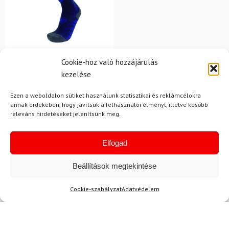
39-41
42-44
45-47
Cookie-hoz való hozzájárulás
SIDAS
kezelése
Merinó térdzokni SIDAS
Ski Protect V2
Ezen a weboldalon sütiket használunk statisztikai és reklámcélokra
protektorral
annak érdekében, hogy javítsuk a felhasználói élményt, illetve később
releváns hirdetéseket jelenítsünk meg.
21 450 Ft
17 530 Ft
Raktáron
Elfogad
Beállítások megtekintése
Cookie-szabályzat
Adatvédelem