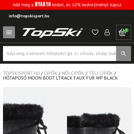
NYAR10
Add meg a
kódot, és 10% kedvezményt kapsz
info@topskisport.hu
0
Products
search
TOPSKISPORT.HU
/
CIPŐK
/
NŐI CIPŐK
/
TÉLI CIPŐK
/
HÓTAPOSÓ MOON BOOT LTRACK FAUX FUR WP BLACK