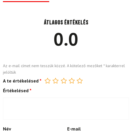
Átlagos értékelés
0.0
Az e-mail címet nem tesszük közzé.
A kötelező mezőket
*
karakterrel
jelöltük
A te értékelésed
*
Értékelésed
*
Név
E-mail