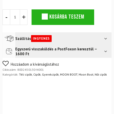
Hótaposó
KOSÁRBA TESZEM
MOON
BOOT
Ltrack
Faux
Fur
Szállítás
INGYENES
WP
Black
Egyszerű visszaküldés a PostFoxon keresztül –
Futár a címre
Ingyenes
mennyiség
1600 Ft
FoxPost
Ingyenes
Nem biztos a választásában? Semmi gond – a terméket
Hozzáadom a kívánságlistához
egyszerűen visszaküldheti 14 napon belül, indoklás nélkül.
Cikkszám:
80D2450130-N001
Mik a visszaküldés feltételei?
Kategóriák:
Téli cipők
,
Cipők
,
Gyerekcipők
,
MOON BOOT
,
Moon Boot
,
Női cipők