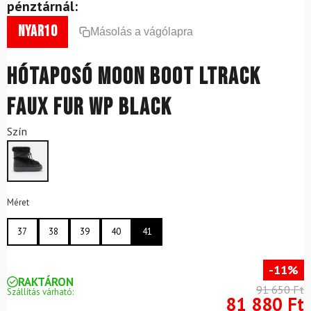
pénztárnál:
nyar10
Másolás a vágólapra
Hótaposó MOON BOOT Ltrack
Faux Fur WP Black
Szín
Méret
37
38
39
40
41
-11%
RAKTÁRON
91 650 Ft
Szállítás várható:
81 880 Ft