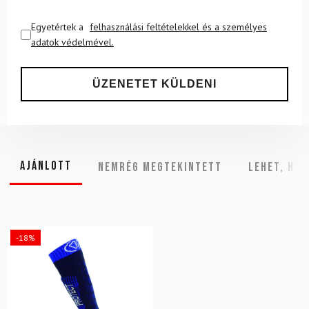
Egyetértek a
felhasználási feltételekkel és a személyes
adatok védelmével.
Ajánlott
NEMRÉG MEGTEKINTETT
Lehet, hog
-18%