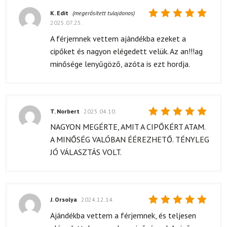
K. Edit
(megerősített tulajdonos)
2025.07.25.
Értékelés:
5
/ 5
A férjemnek vettem ajándékba ezeket a
cipőket és nagyon elégedett velük. Az an!!!ag
minősége lenyűgöző, azóta is ezt hordja.
T. Norbert
2025.04.10.
Értékelés:
NAGYON MEGÉRTE, AMIT A CIPŐKÉRT ATAM.
5
/ 5
A MINŐSÉG VALÓBAN ÉÉREZHETŐ. TÉNYLEG
JÓ VÁLASZTÁS VOLT.
J. Orsolya
2024.12.14.
Értékelés:
Ajándékba vettem a férjemnek, és teljesen
5
/ 5