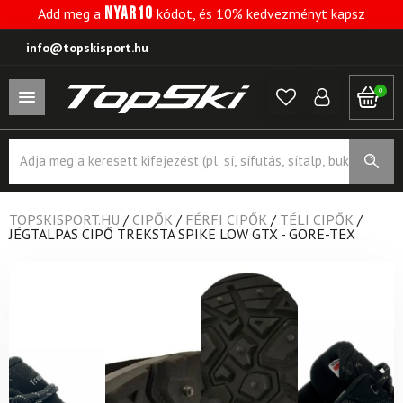
NYAR10
Add meg a
kódot, és 10% kedvezményt kapsz
info@topskisport.hu
0
Products
search
TOPSKISPORT.HU
/
CIPŐK
/
FÉRFI CIPŐK
/
TÉLI CIPŐK
/
JÉGTALPAS CIPŐ TREKSTA SPIKE LOW GTX - GORE-TEX