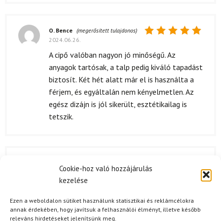
O. Bence
(megerősített tulajdonos)
2024.06.26.
Értékelés:
5
/ 5
A cipő valóban nagyon jó minőségű. Az
anyagok tartósak, a talp pedig kiváló tapadást
biztosít. Két hét alatt már el is használta a
férjem, és egyáltalán nem kényelmetlen. Az
egész dizájn is jól sikerült, esztétikailag is
tetszik.
S. Adrienn
2024.05.10.
Cookie-hoz való hozzájárulás
Értékelés:
Ajándékba vettem a ferjemnek, mert tetszett
kezelése
5
/ 5
amilyen szep ez a cipő. ❤️ Nagyon örült neki és
Ezen a weboldalon sütiket használunk statisztikai és reklámcélokra
mondta, hogy eddig nagyon kényelmes. Az ár
annak érdekében, hogy javítsuk a felhasználói élményt, illetve később
megfelelt a minőségnek, érezni, hogy jó
releváns hirdetéseket jelenítsünk meg.