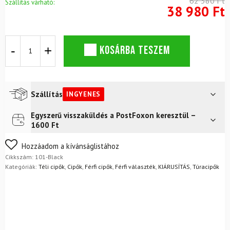
62 380 Ft
Szállítás várható:
38 980 Ft
Jégtalpas
KOSÁRBA TESZEM
cipő
Treksta
Spike
Low
GTX
Szállítás
INGYENES
-
Gore-
Egyszerű visszaküldés a PostFoxon keresztül –
Futár a címre
Ingyenes
Tex
1600 Ft
mennyiség
FoxPost
Ingyenes
Nem biztos a választásában? Semmi gond – a terméket
Hozzáadom a kívánságlistához
egyszerűen visszaküldheti 14 napon belül, indoklás nélkül.
Cikkszám:
101-Black
Mik a visszaküldés feltételei?
Kategóriák:
Téli cipők
,
Cipők
,
Férfi cipők
,
Férfi választék
,
KIÁRUSÍTÁS
,
Túracipők