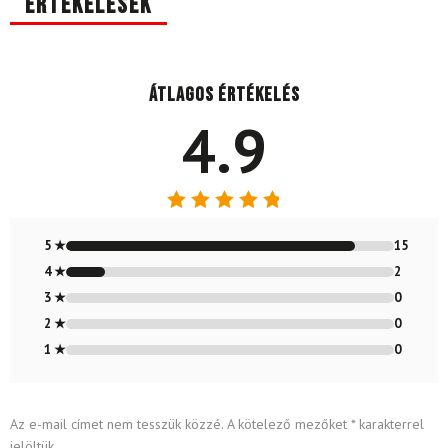
Értékelések
Átlagos értékelés
4.9
Értékelés:
4.88
/ 5
5 ★
15
4 ★
2
3 ★
0
2 ★
0
1 ★
0
Az e-mail címet nem tesszük közzé.
A kötelező mezőket
*
karakterrel
jelöltük