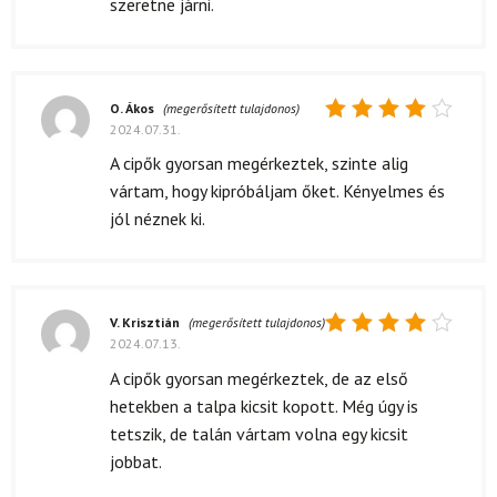
szeretne járni.
O. Ákos
(megerősített tulajdonos)
2024.07.31.
Értékelés:
4
/ 5
A cipők gyorsan megérkeztek, szinte alig
vártam, hogy kipróbáljam őket. Kényelmes és
jól néznek ki.
V. Krisztián
(megerősített tulajdonos)
2024.07.13.
Értékelés:
4
/ 5
A cipők gyorsan megérkeztek, de az első
hetekben a talpa kicsit kopott. Még úgy is
tetszik, de talán vártam volna egy kicsit
jobbat.