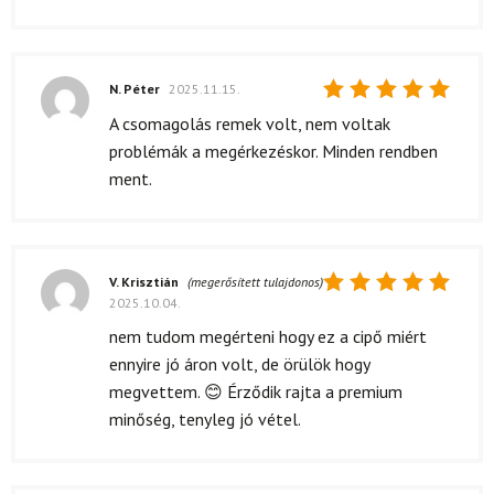
N. Péter
2025.11.15.
Értékelés:
A csomagolás remek volt, nem voltak
5
/ 5
problémák a megérkezéskor. Minden rendben
ment.
V. Krisztián
(megerősített tulajdonos)
2025.10.04.
Értékelés:
5
/ 5
nem tudom megérteni hogy ez a cipő miért
ennyire jó áron volt, de örülök hogy
megvettem. 😊 Érződik rajta a premium
minőség, tenyleg jó vétel.