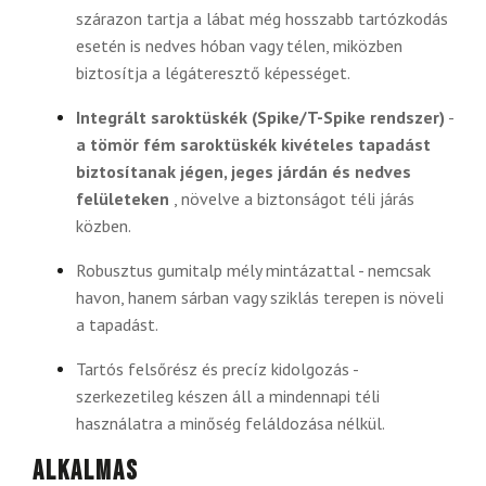
szárazon tartja a lábat még hosszabb tartózkodás
esetén is nedves hóban vagy télen, miközben
biztosítja a légáteresztő képességet.
Integrált saroktüskék (Spike/T-Spike rendszer)
-
a tömör fém saroktüskék kivételes tapadást
biztosítanak jégen, jeges járdán és nedves
felületeken
, növelve a biztonságot téli járás
közben.
Robusztus gumitalp mély mintázattal - nemcsak
havon, hanem sárban vagy sziklás terepen is növeli
a tapadást.
Tartós felsőrész és precíz kidolgozás -
szerkezetileg készen áll a mindennapi téli
használatra a minőség feláldozása nélkül.
Alkalmas