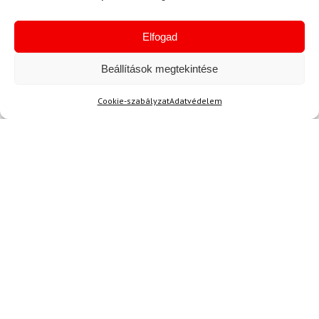
anyagból készült. 😊
Elfogad
Beállítások megtekintése
R. Balázs
2024.04.25.
Értékelés:
Cookie-szabályzat
Adatvédelem
5
/ 5
H. Ernő
(megerősített tulajdonos)
2024.04.04.
Értékelés:
5
/ 5
kiváló!
H. Ferenc
2024.02.11.
Értékelés:
A cipő beállítása egyszerű, és nagyon jól
5
/ 5
illeszkedik a lábamhoz. Az ortholite bélés
kényelmes és puha, nem érzem a fáradtságot