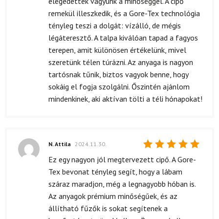
elégedettek vagyunk a minőséggel. A cipő
remekül illeszkedik, és a Gore-Tex technológia
tényleg teszi a dolgát: vízálló, de mégis
légáteresztő. A talpa kiválóan tapad a fagyos
terepen, amit különösen értékelünk, mivel
szeretünk télen túrázni. Az anyaga is nagyon
tartósnak tűnik, biztos vagyok benne, hogy
sokáig el fogja szolgálni. Őszintén ajánlom
mindenkinek, aki aktívan tölti a téli hónapokat!
N. Attila
2024.11.30.
Értékelés:
Ez egy nagyon jól megtervezett cipő. A Gore-
5
/ 5
Tex bevonat tényleg segít, hogy a lábam
száraz maradjon, még a legnagyobb hóban is.
Az anyagok prémium minőségűek, és az
állítható fűzők is sokat segítenek a