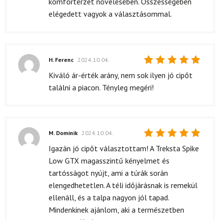
komfortérzet növelésében. Összességében
elégedett vagyok a választásommal.
H. Ferenc
2024.10.04.
Értékelés:
Kiváló ár-érték arány, nem sok ilyen jó cipőt
5
/ 5
találni a piacon. Tényleg megéri!
M. Dominik
2024.10.04.
Értékelés:
Igazán jó cipőt választottam! A Treksta Spike
5
/ 5
Low GTX magasszintű kényelmet és
tartósságot nyújt, ami a túrák során
elengedhetetlen. A téli időjárásnak is remekül
ellenáll, és a talpa nagyon jól tapad.
Mindenkinek ajánlom, aki a természetben