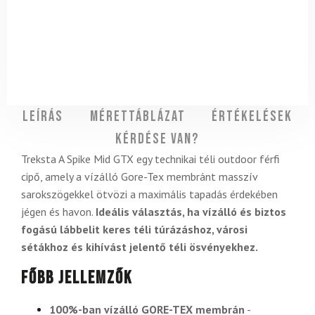
Leírás
Mérettáblázat
Értékelések
Kérdése van?
Treksta A Spike Mid GTX egy technikai téli outdoor férfi
cipő, amely a vízálló Gore-Tex membránt masszív
sarokszögekkel ötvözi a maximális tapadás érdekében
jégen és havon.
Ideális választás, ha vízálló és biztos
fogású lábbelit keres téli túrázáshoz, városi
sétákhoz és kihívást jelentő téli ösvényekhez.
Főbb jellemzők
100%-ban vízálló GORE-TEX membrán
-