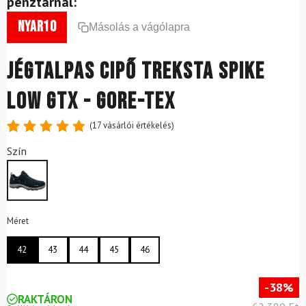
pénztárnál:
nyar10
Másolás a vágólapra
Jégtalpas cipő Treksta Spike
Low GTX - Gore-Tex
(
17
vásárlói értékelés)
Értékelés
17
Szín
4.88
az
5-ből,
értékelés
alapján
Méret
42
43
44
45
46
-38%
RAKTÁRON