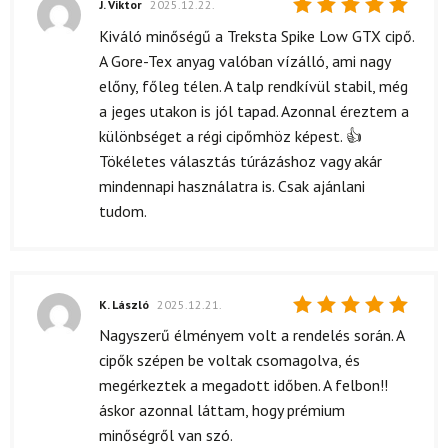
J. Viktor
2025.12.22.
Értékelés:
Kiváló minőségű a Treksta Spike Low GTX cipő.
5
/ 5
A Gore-Tex anyag valóban vízálló, ami nagy
előny, főleg télen. A talp rendkívül stabil, még
a jeges utakon is jól tapad. Azonnal éreztem a
különbséget a régi cipőmhöz képest. 👍
Tökéletes választás túrázáshoz vagy akár
mindennapi használatra is. Csak ajánlani
tudom.
K. László
2025.12.21.
Értékelés:
Nagyszerű élményem volt a rendelés során. A
5
/ 5
cipők szépen be voltak csomagolva, és
megérkeztek a megadott időben. A felbon!!
áskor azonnal láttam, hogy prémium
minőségről van szó.