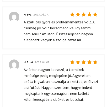
H. Éva
2025.06.27.
Értékelés:
A szállítás gyors és problémamentes volt. A
5
/ 5
csomag jól volt becsomagolva, így semmi
nem sérült az úton. Összességében nagyon
elégedett vagyok a szolgáltatással.
H. Ernő
2025.04.02.
Értékelés:
Az árban nagyon kedvező, a termékek
5
/ 5
minősége pedig meglepően jó. A gyerekem
azóta is gyakran használja a szettet, és élvezi
a sífutást. Nagyon szer..tem, hogy mindent
megkaptunk egy csomagban, nem kellett
külön keresgélni a cipőket és botokat.