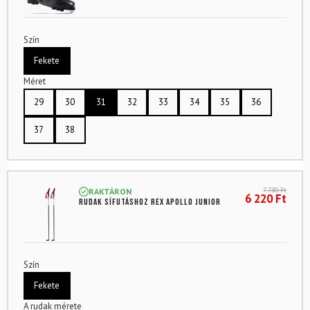
Szín
Fekete
Méret
29
30
31
32
33
34
35
36
37
38
7 780
Ft
RAKTÁRON
6 220
Ft
Rudak sífutáshoz REX Apollo Junior
Szín
Fekete
A rudak mérete