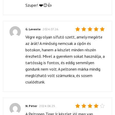
5
/ 5
Szuper! ❤️😊👍
G. Levente
2024.07.26.
Értékelés:
Végre egy olyan sífutó szett, amely megérte
5
/ 5
az árát! A minőség nemcsak a cipőn és
botokon, hanem a készlet minden részén
érezhető. Mivel a gyerekem sokat használja, a
tartósság is fontos, és eddig semmilyen
gondunk nem volt. A peltonen márka mindig
megbízható volt számunkra, és sosem
csalódtunk.
N. Péter
2024.06.25.
Értékelés:
A Peltonen Tiger Jr készlet jól meg van