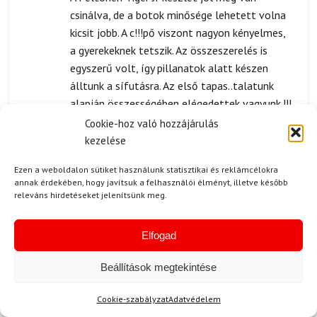
4
/ 5
csinálva, de a botok minősége lehetett volna
kicsit jobb. A c!!!pő viszont nagyon kényelmes,
a gyerekeknek tetszik. Az összeszerelés is
egyszerű volt, így pillanatok alatt készen
álltunk a sífutásra. Az első tapas..talatunk
alapján összességében elégedettek vagyunk.!!!
Cookie-hoz való hozzájárulás
kezelése
O. Barbara
2024.05.11.
Ezen a weboldalon sütiket használunk statisztikai és reklámcélokra
annak érdekében, hogy javítsuk a felhasználói élményt, illetve később
Értékelés:
Jó.
releváns hirdetéseket jelenítsünk meg.
5
/ 5
Elfogad
B. Csilla
2024.04.07.
Beállítások megtekintése
Értékelés:
Ez a szett tényleg tökéletes a gyerekeknek! A
5
/ 5
minősége kiemelkedő, minden részlet meg van
Cookie-szabályzat
Adatvédelem
dolgozva. A cipők kényelmesek, a gyermekem