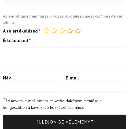
Az e-mail címet nem tesszük közzé.
A kötelező mezőket
*
karakterrel
jelöltük
A te értékelésed
*
Értékelésed
*
Név
E-mail
A nevem, e-mail címem, és weboldalcímem mentése a
böngészőben a következő hozzászólásomhoz.