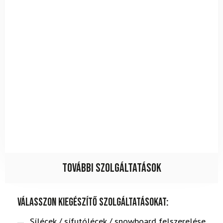
További szolgáltatások
Válasszon kiegészítő szolgáltatásokat:
Sílécek / sífutólécek / snowboard felszerelése