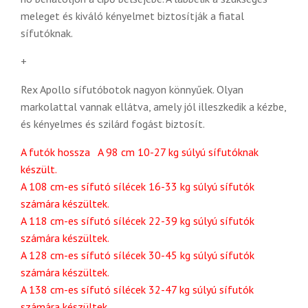
meleget és kiváló kényelmet biztosítják a fiatal
sífutóknak.
+
Rex Apollo sífutóbotok nagyon könnyűek. Olyan
markolattal vannak ellátva, amely jól illeszkedik a kézbe,
és kényelmes és szilárd fogást biztosít.
A futók hossza A 98 cm 10-27 kg súlyú sífutóknak
készült.
A 108 cm-es sífutó sílécek 16-33 kg súlyú sífutók
számára készültek.
A 118 cm-es sífutó sílécek 22-39 kg súlyú sífutók
számára készültek.
A 128 cm-es sífutó sílécek 30-45 kg súlyú sífutók
számára készültek.
A 138 cm-es sífutó sílécek 32-47 kg súlyú sífutók
számára készültek.