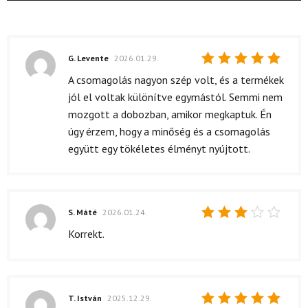
G. Levente
2026.01.29.
Értékelés:
A csomagolás nagyon szép volt, és a termékek
5
/ 5
jól el voltak különítve egymástól. Semmi nem
mozgott a dobozban, amikor megkaptuk. Én
úgy érzem, hogy a minőség és a csomagolás
együtt egy tökéletes élményt nyújtott.
S. Máté
2026.01.24.
Értékelés:
Korrekt.
3
/ 5
T. István
2025.12.29.