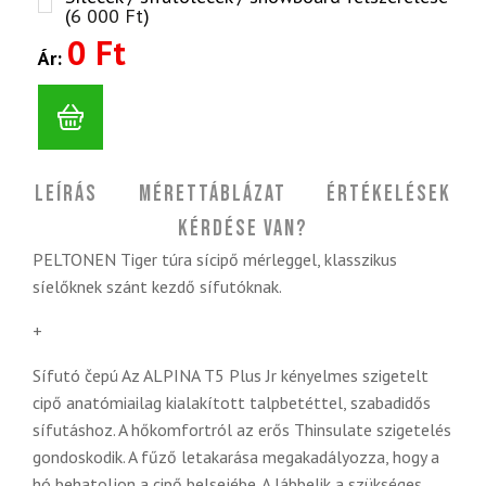
(
6 000
Ft
)
0 Ft
Ár:
Leírás
Mérettáblázat
Értékelések
Kérdése van?
PELTONEN Tiger túra sícipő mérleggel, klasszikus
síelőknek szánt kezdő sífutóknak.
+
Sífutó čepú Az ALPINA T5 Plus Jr kényelmes szigetelt
cipő anatómiailag kialakított talpbetéttel, szabadidős
sífutáshoz. A hőkomfortról az erős Thinsulate szigetelés
gondoskodik. A fűző letakarása megakadályozza, hogy a
hó behatoljon a cipő belsejébe. A lábbelik a szükséges