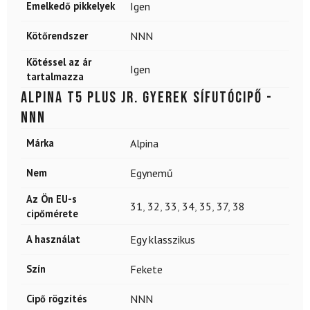
Emelkedő pikkelyek
Igen
Kötőrendszer
NNN
Kötéssel az ár
Igen
tartalmazza
ALPINA T5 Plus Jr. gyerek sífutócipő -
NNN
Márka
Alpina
Nem
Egynemű
Az Ön EU-s
31
,
32
,
33
,
34
,
35
,
37
,
38
cipőmérete
A használat
Egy klasszikus
Szín
Fekete
Cipő rögzítés
NNN