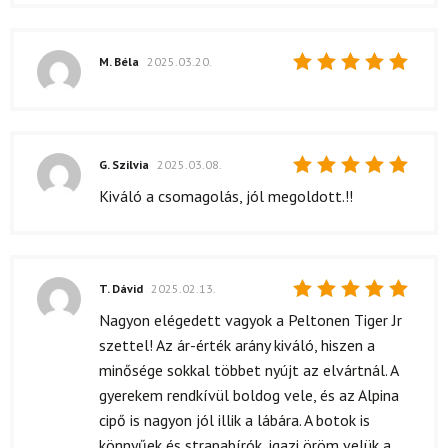
M. Béla
2025.03.20.
Értékelés:
5
/ 5
G. Szilvia
2025.03.08.
Értékelés:
Kiváló a csomagolás, jól megoldott.!!
5
/ 5
T. Dávid
2025.02.13.
Értékelés:
Nagyon elégedett vagyok a Peltonen Tiger Jr
5
/ 5
szettel! Az ár-érték arány kiváló, hiszen a
minősége sokkal többet nyújt az elvártnál. A
gyerekem rendkívül boldog vele, és az Alpina
cipő is nagyon jól illik a lábára. A botok is
könnyűek és strapabírók, igazi öröm velük a