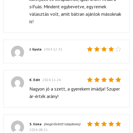
sífuás. Mindent egybevetve, egy remek
választás volt, amit bátran ajánlok másoknak
is!
J. Gyula
2024.12.31.
Értékelés:
4
/ 5
K. Edit
2024.11.24.
Értékelés:
Nagyon jó a szett, a gyerekem imádja! Szuper
5
/ 5
ár-érték arány!
S. Ilona
(megerősített tulajdonos)
2024.08.21.
Értékelés: