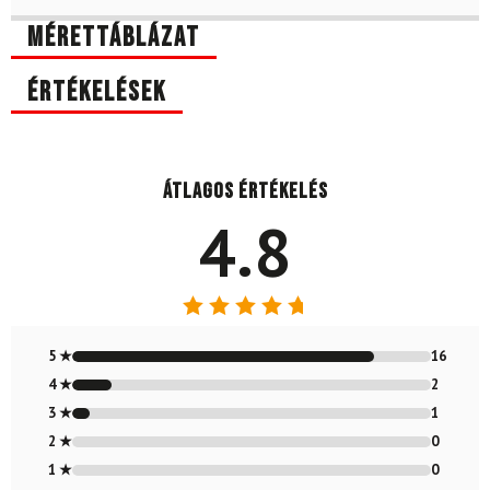
Mérettáblázat
Értékelések
Átlagos értékelés
4.8
Értékelés:
4.79
/ 5
5 ★
16
4 ★
2
3 ★
1
2 ★
0
1 ★
0