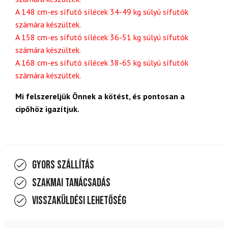
A 148 cm-es sífutó sílécek 34-49 kg súlyú sífutók
számára készültek.
A 158 cm-es sífutó sílécek 36-51 kg súlyú sífutók
számára készültek.
A 168 cm-es sífutó sílécek 38-65 kg súlyú sífutók
számára készültek.
Mi felszereljük Önnek a kötést, és pontosan a
cipőhöz igazítjuk.
Gyors szállítás
Szakmai tanácsadás
Visszaküldési lehetőség