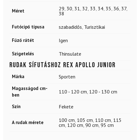
29
,
30
,
31
,
32
,
33
,
34
,
35
,
36
,
37
,
Méret
38
Futócipő típusa
szabadidős
,
Turisztikai
Fűző rátét
Igen
Szigetelés
Thinsulate
Rudak sífutáshoz REX Apollo Junior
Márka
Sporten
Magasságod cm-
110 - 120 cm
,
120 - 130 cm
ben
Szín
Fekete
100 cm
,
105 cm
,
110 cm
,
115
A rudak mérete
cm
,
120 cm
,
90 cm
,
95 cm