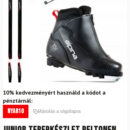
10% kedvezményért használd a kódot a
pénztárnál:
nyar10
Másolás a vágólapra