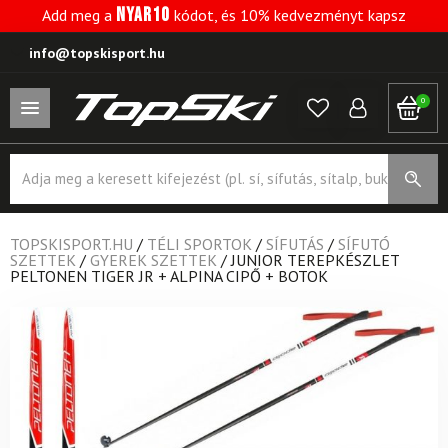
NYAR10
Add meg a
kódot, és 10% kedvezményt kapsz
info@topskisport.hu
0
Products
search
TOPSKISPORT.HU
/
TÉLI SPORTOK
/
SÍFUTÁS
/
SÍFUTÓ
SZETTEK
/
GYEREK SZETTEK
/
JUNIOR TEREPKÉSZLET
PELTONEN TIGER JR + ALPINA CIPŐ + BOTOK