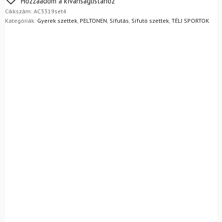
Hozzáadom a kívánságlistához
egyszerűen visszaküldheti 14 napon belül, indoklás nélkül.
Cikkszám:
AC3319set4
Mik a visszaküldés feltételei?
Kategóriák:
Gyerek szettek
,
PELTONEN
,
Sífutás
,
Sífutó szettek
,
TÉLI SPORTOK