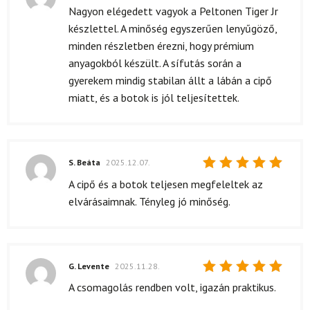
Értékelés:
Nagyon elégedett vagyok a Peltonen Tiger Jr
5
/ 5
készlettel. A minőség egyszerűen lenyűgöző,
minden részletben érezni, hogy prémium
anyagokból készült. A sífutás során a
gyerekem mindig stabilan állt a lábán a cipő
miatt, és a botok is jól teljesítettek.
S. Beáta
2025.12.07.
Értékelés:
A cipő és a botok teljesen megfeleltek az
5
/ 5
elvárásaimnak. Tényleg jó minőség.
G. Levente
2025.11.28.
Értékelés:
A csomagolás rendben volt, igazán praktikus.
5
/ 5