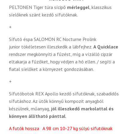
PELTONEN Tiger túra sícipő
mérleggel
, klasszikus
síelőknek szánt kezdő sífutóknak.
+
Sífutó éspa SALOMON RC Nocturne Prolink
junior
tökéletesen illeszkedik a lábfejhez.
A Quicklace
rendszer megkönnyíti a fűzést, míg a vízálló cipzár
eltakarja a fűzőket, hogy védjen a hó ellen. / segíti a
fiatal síelőket a környezet gondozásában.
+
Sífutóbotok REX Apollo kezdő sífutóknak, szabadidős
sífutáshoz. Az ütők könnyű kompozit anyagból
készülnek, műanyag,
jól illeszkedő markolattal és
könnyen állítható pánttal
.
A futók hossza A 98 cm 10-27 kg súlyú sífutóknak