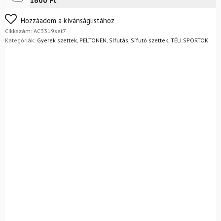
1600 Ft
botok
mennyiség
Nem biztos a választásában? Semmi gond – a terméket
Hozzáadom a kívánságlistához
egyszerűen visszaküldheti 14 napon belül, indoklás nélkül.
Cikkszám:
AC3319set7
Mik a visszaküldés feltételei?
Kategóriák:
Gyerek szettek
,
PELTONEN
,
Sífutás
,
Sífutó szettek
,
TÉLI SPORTOK