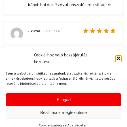
irányíthatóak. Szóval abszolút öt csillag! ⭐
J. Viktor
2024.02.06.
Értékelés:
5
/ 5
Kérdése van?
Cookie-hoz való hozzájárulás
kezelése
Ezen a weboldalon sütiket használunk statisztikai és reklámcélokra
annak érdekében, hogy javítsuk a felhasználói élményt, illetve később
releváns hirdetéseket jelenítsünk meg.
Elfogad
Kérdése van?
info@topskisport.hu
Beállítások megtekintése
Cookie-szabályzat
Adatvédelem