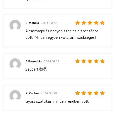
R. Mónika
2024.10.22.
Értékelés:
A csomagolás nagyon szép és biztonságos
5
/ 5
volt. Minden egyben volt, ami szükséges!
F. Barnabás
2024.07.28.
Értékelés:
Szuper! 👍😊
5
/ 5
K. Zoltán
2024.06.30.
Értékelés:
Gyors szállítás, minden rendben volt.
5
/ 5