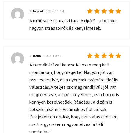
F. József
2024.11.14.
Értékelés:
A minősége fantasztikus! A cipő és a botok is
5
/ 5
nagyon strapabírók és kényelmesek.
S. Réka
2024.10.31.
Értékelés:
A termék árával kapcsolatosan meg kell
5
/ 5
mondanom, hogy megérte! Nagyon jól van
összeszerelve, és a gyerekek számára ideális
választás. A teljes csomag rendkívül jól van
megtervezve, a cipő kényelmes, és a botok is
könnyen kezelhetőek. Ráadásul a dizájn is
tetszik, a színek vidámak és fiatalosak.
Kifejezetten örülök, hogy ezt választottam,
mert a gyerekem nagyon élvezi a téli
sportokat!