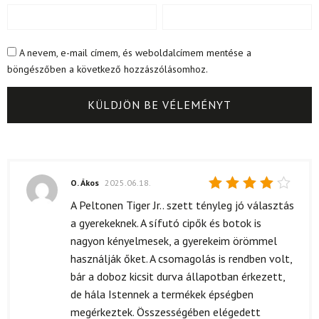
A nevem, e-mail címem, és weboldalcímem mentése a
böngészőben a következő hozzászólásomhoz.
O. Ákos
2025.06.18.
Értékelés:
A Peltonen Tiger Jr.. szett tényleg jó választás
4
/ 5
a gyerekeknek. A sífutó cipők és botok is
nagyon kényelmesek, a gyerekeim örömmel
használják őket. A csomagolás is rendben volt,
bár a doboz kicsit durva állapotban érkezett,
de hála Istennek a termékek épségben
megérkeztek. Összességében elégedett