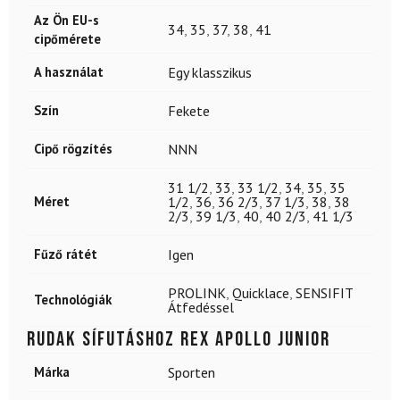
Az Ön EU-s
34
,
35
,
37
,
38
,
41
cipőmérete
A használat
Egy klasszikus
Szín
Fekete
Cipő rögzítés
NNN
31 1/2
,
33
,
33 1/2
,
34
,
35
,
35
Méret
1/2
,
36
,
36 2/3
,
37 1/3
,
38
,
38
2/3
,
39 1/3
,
40
,
40 2/3
,
41 1/3
Fűző rátét
Igen
PROLINK
,
Quicklace
,
SENSIFIT
Technológiák
Átfedéssel
Rudak sífutáshoz REX Apollo Junior
Márka
Sporten