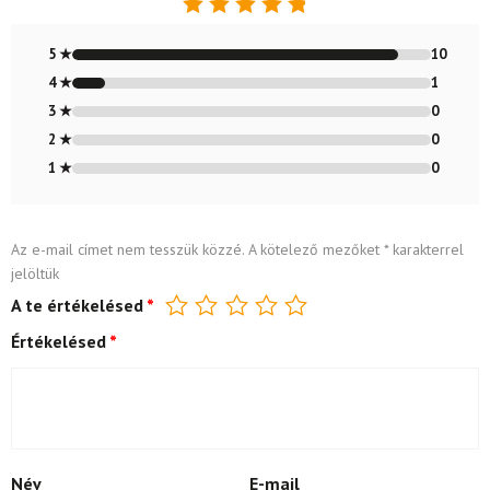
Értékelés:
4.91
/ 5
5 ★
10
4 ★
1
3 ★
0
2 ★
0
1 ★
0
Az e-mail címet nem tesszük közzé.
A kötelező mezőket
*
karakterrel
jelöltük
A te értékelésed
*
Értékelésed
*
Név
E-mail