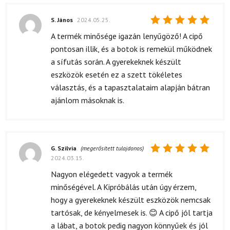
S. János
2024.05.25.
Értékelés:
A termék minősége igazán lenyűgöző! A cipő
5
/ 5
pontosan illik, és a botok is remekül működnek
a sífutás során. A gyerekeknek készült
eszközök esetén ez a szett tökéletes
választás, és a tapasztalataim alapján bátran
ajánlom másoknak is.
G. Szilvia
(megerősített tulajdonos)
2024.03.15.
Értékelés:
5
/ 5
Nagyon elégedett vagyok a termék
minőségével. A Kipróbálás után úgy érzem,
hogy a gyerekeknek készült eszközök nemcsak
tartósak, de kényelmesek is. 😊 A cipő jól tartja
a lábat, a botok pedig nagyon könnyűek és jól