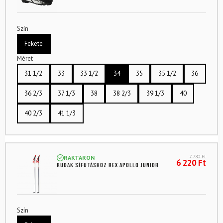
Szín
Fekete
Méret
31 1/2
33
33 1/2
34
35
35 1/2
36
36 2/3
37 1/3
38
38 2/3
39 1/3
40
40 2/3
41 1/3
7 780
Ft
RAKTÁRON
6 220
Ft
Rudak sífutáshoz REX Apollo Junior
Szín