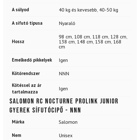
A súlyod
40 kg és kevesebb
,
40-50 kg
A sífutó típusa
Nyaraló
98 cm
,
108 cm
,
118 cm
,
128 cm
,
Hossz
138 cm
,
148 cm
,
158 cm
,
168
cm
Emelkedő pikkelyek
Igen
Kötőrendszer
NNN
Kötéssel az ár
Igen
tartalmazza
SALOMON RC Nocturne Prolink Junior
gyerek sífutócipő - NNN
Márka
Salomon
Nem
Unisex