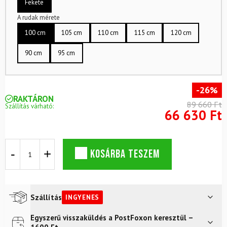
Fekete
A rudak mérete
100 cm
105 cm
110 cm
115 cm
120 cm
90 cm
95 cm
-26%
RAKTÁRON
89 660 Ft
Szállítás várható:
66 630 Ft
Junior
KOSÁRBA TESZEM
terepkészlet
PELTONEN
Tiger
Jr
+
Szállítás
INGYENES
Salomon
cipő
Egyszerű visszaküldés a PostFoxon keresztül –
Futár a címre
Ingyenes
+