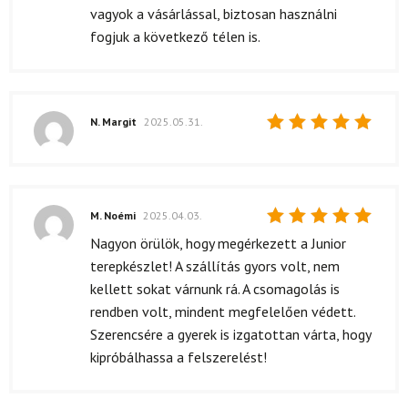
vagyok a vásárlással, biztosan használni
fogjuk a következő télen is.
N. Margit
2025.05.31.
Értékelés:
5
/ 5
M. Noémi
2025.04.03.
Értékelés:
Nagyon örülök, hogy megérkezett a Junior
5
/ 5
terepkészlet! A szállítás gyors volt, nem
kellett sokat várnunk rá. A csomagolás is
rendben volt, mindent megfelelően védett.
Szerencsére a gyerek is izgatottan várta, hogy
kipróbálhassa a felszerelést!