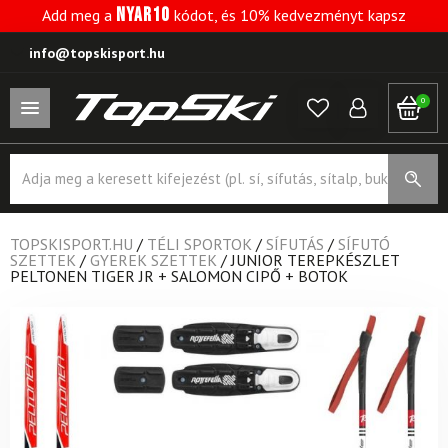
NYAR10
Add meg a
kódot, és 10% kedvezményt kapsz
info@topskisport.hu
0
Products
search
TOPSKISPORT.HU
/
TÉLI SPORTOK
/
SÍFUTÁS
/
SÍFUTÓ
SZETTEK
/
GYEREK SZETTEK
/
JUNIOR TEREPKÉSZLET
PELTONEN TIGER JR + SALOMON CIPŐ + BOTOK