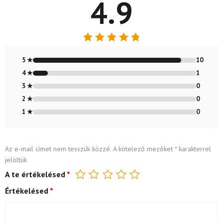
4.9
Értékelés:
4.91
/ 5
5 ★
10
4 ★
1
3 ★
0
2 ★
0
1 ★
0
Az e-mail címet nem tesszük közzé.
A kötelező mezőket
*
karakterrel
jelöltük
A te értékelésed
*
Értékelésed
*