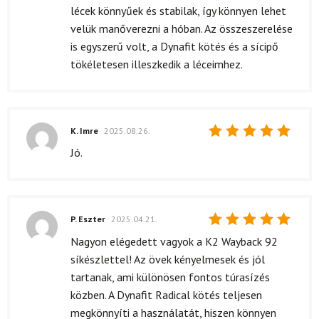
lécek könnyűek és stabilak, így könnyen lehet
velük manőverezni a hóban. Az összeszerelése
is egyszerű volt, a Dynafit kötés és a sícipő
tökéletesen illeszkedik a léceimhez.
K. Imre
2025.08.26.
Értékelés:
Jó.
5
/ 5
P. Eszter
2025.04.21.
Értékelés:
Nagyon elégedett vagyok a K2 Wayback 92
5
/ 5
síkészlettel! Az övek kényelmesek és jól
tartanak, ami különösen fontos túrasízés
közben. A Dynafit Radical kötés teljesen
megkönnyíti a használatát, hiszen könnyen