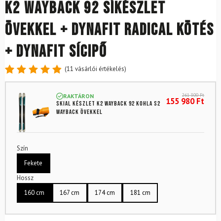
K2 Wayback 92 síkészlet
övekkel + Dynafit Radical kötés
+ Dynafit sícipő
(
11
vásárlói értékelés)
Értékelés
11
4.91
az
261 300
Ft
RAKTÁRON
5-ből,
155 980
Ft
Skial készlet K2 Wayback 92 Kohla S2
értékelés
Wayback övekkel
alapján
Szín
Fekete
Hossz
160 cm
167 cm
174 cm
181 cm