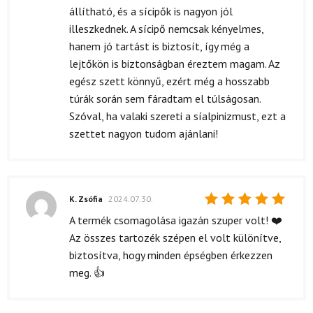
állítható, és a sícipők is nagyon jól
illeszkednek. A sícipő nemcsak kényelmes,
hanem jó tartást is biztosít, így még a
lejtőkön is biztonságban éreztem magam. Az
egész szett könnyű, ezért még a hosszabb
túrák során sem fáradtam el túlságosan.
Szóval, ha valaki szereti a síalpinizmust, ezt a
szettet nagyon tudom ajánlani!
K. Zsófia
2024.07.30.
Értékelés:
A termék csomagolása igazán szuper volt! ❤️
5
/ 5
Az összes tartozék szépen el volt különítve,
biztosítva, hogy minden épségben érkezzen
meg. 👍