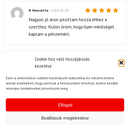
B. Henrietta
2024.05.09.
Értékelés:
Nagyon jó áron jutottam hozzá ehhez a
5
/ 5
szetthez. Külön öröm, hogy ilyen minőséget
kaptam a pénzemért.
Cookie-hoz való hozzájárulás
K. Imre
2024.05.08.
kezelése
Értékelés:
A termékem időben megérkezett, de a futár
4
/ 5
nem volt elég figyelmes, mert nem értesített,
Ezen a weboldalon sütiket használunk statisztikai és reklámcélokra
annak érdekében, hogy javítsuk a felhasználói élményt, illetve később
mikor hozta. Ennek ellenére a síkészlet
releváns hirdetéseket jelenítsünk meg.
remekül működik, és minden más rendben van.
Elfogad
Beállítások megtekintése
S. Réka
2024.02.09.
Értékelés:
Nagyon jó termékvel van dolgom, és az árának