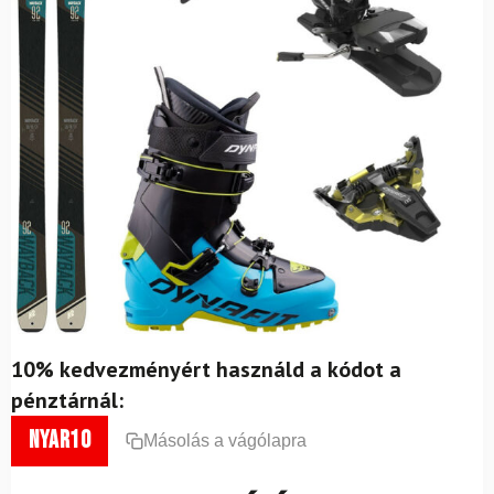
10% kedvezményért használd a kódot a
pénztárnál:
nyar10
Másolás a vágólapra