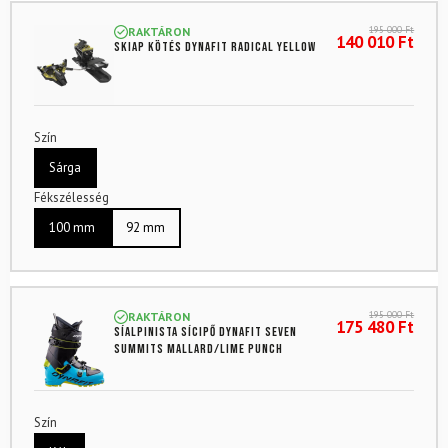
195 000
Ft
RAKTÁRON
140 010
Ft
Skiap kötés DYNAFIT Radical Yellow
Szín
Sárga
Fékszélesség
100 mm
92 mm
195 000
Ft
RAKTÁRON
175 480
Ft
Síalpinista sícipő DYNAFIT Seven
Summits Mallard/Lime Punch
Szín