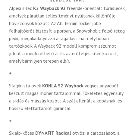
Alpesi síléc
K2 Wayback 92
freeride-orientált túraslécek,
amelyek páratlan teljesítményt nyújtanak különféle
hóviszonyok között. Az All Terrain rocker jobb
felhajtóerőt biztosít a porban, a Snowphobic felső réteg
pedig megakadályozza a ragadást, ha mély hóban
tartózkodik. A Wayback 92 modell kompromisszumot
jelent a megfizethető ár és az erőteljes síléc között,
amely bármilyen terepen elbír.
+
Síalpinista övek
KOHLA S2 Wayback
vegyes anyagból
készült magas moher tartalommal. Tökéletes egyensúly
a siklás és mászás között. A szál ellenáll a kopásnak, és
hosszú élettartamot garantál.
+
Skialp-kötés
DYNAFIT Radical
ötvözi a tartósságot, a