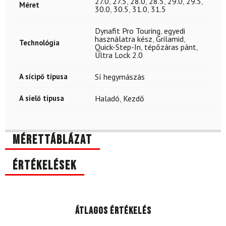
27.0
,
27.5
,
28.0
,
28.5
,
29.0
,
29.5
,
Méret
30.0
,
30.5
,
31.0
,
31.5
Dynafit Pro Touring
,
egyedi
használatra kész
,
Grilamid
,
Technológia
Quick-Step-In
,
tépőzáras pánt
,
Ultra Lock 2.0
A sícipő típusa
Sí hegymászás
A síelő típusa
Haladó
,
Kezdő
Mérettáblázat
Értékelések
Átlagos értékelés