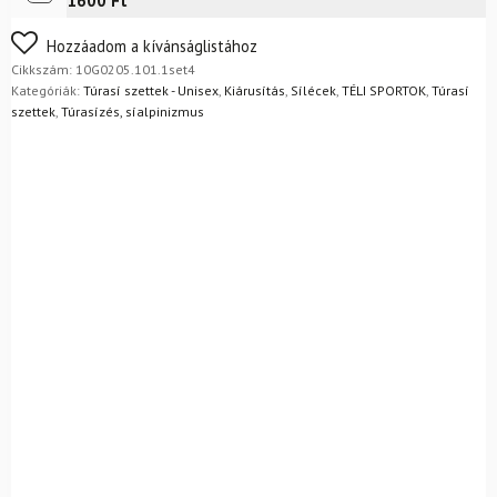
1600 Ft
+
Dynafit
Nem biztos a választásában? Semmi gond – a terméket
Hozzáadom a kívánságlistához
sícipő
egyszerűen visszaküldheti 14 napon belül, indoklás nélkül.
Cikkszám:
10G0205.101.1set4
mennyiség
Mik a visszaküldés feltételei?
Kategóriák:
Túrasí szettek - Unisex
,
Kiárusítás
,
Sílécek
,
TÉLI SPORTOK
,
Túrasí
szettek
,
Túrasízés, síalpinizmus