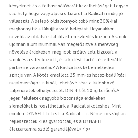
kényelmet és a felhasználóbarát kezelhetőséget.
Legyen
szó helyi hegyi vagy alpesi sítúráról, a Radical mindig jó
választás.
A belépő oldaltornyok több mint 30%-kal
megkönnyítik a lábujjba való belépést.
Ugyanakkor
növelik az oldalsó stabilitást ereszkedés közben.
A sarok
újonnan alumíniummal van megerősítve a merevség
növelése érdekében, még jobb erőátvitelt biztosít a
sarok és a síléc között, és a kötést tartós és ellenálló
partnerré varázsolja. A
A Radicalnak két emelkedési
szintje van.
A kötés emellett 25 mm-es hossz-beállítási
rugalmasságot is kínál, lehetővé téve a különböző
talpméretek elhelyezését.
DIN 4-től 10-ig törőerő. A
jeges felületek nagyobb biztonsága érdekében
síemelőket is rögzíthetünk a Radical síkötéshez.
Mint
minden DYNAFIT kötést, a Radical-t is Németországban
fejlesztették ki és gyártották, és a DYNAFIT
élettartamra szóló garanciájával
.
< / p>