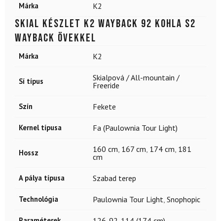
Márka
K2
Skial készlet K2 Wayback 92 Kohla S2
Wayback övekkel
Márka
K2
Skialpová / All-mountain /
Sí típus
Freeride
Szín
Fekete
Kernel típusa
Fa (Paulownia Tour Light)
160 cm
,
167 cm
,
174 cm
,
181
Hossz
cm
A pálya típusa
Szabad terep
Technológia
Paulownia Tour Light
,
Snophopic
Paraméterek
126-92-114 (174 cm)