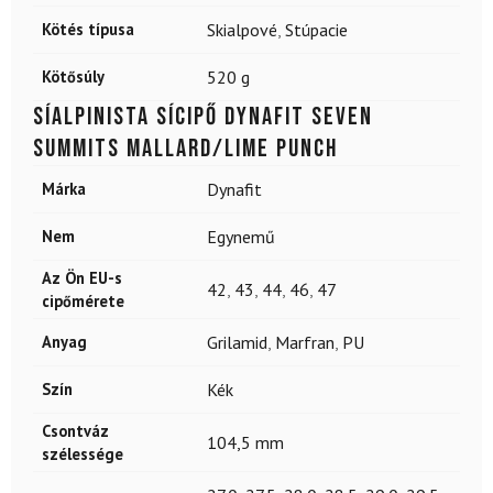
Kötés típusa
Skialpové
,
Stúpacie
Kötősúly
520 g
Síalpinista sícipő DYNAFIT Seven
Summits Mallard/Lime Punch
Márka
Dynafit
Nem
Egynemű
Az Ön EU-s
42
,
43
,
44
,
46
,
47
cipőmérete
Anyag
Grilamid
,
Marfran
,
PU
Szín
Kék
Csontváz
104,5 mm
szélessége