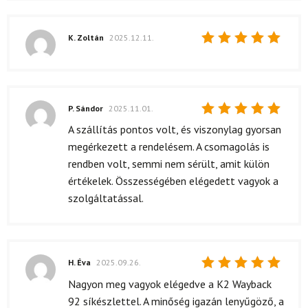
K. Zoltán
2025.12.11.
Értékelés:
5
/ 5
P. Sándor
2025.11.01.
Értékelés:
A szállítás pontos volt, és viszonylag gyorsan
5
/ 5
megérkezett a rendelésem. A csomagolás is
rendben volt, semmi nem sérült, amit külön
értékelek. Összességében elégedett vagyok a
szolgáltatással.
H. Éva
2025.09.26.
Értékelés:
Nagyon meg vagyok elégedve a K2 Wayback
5
/ 5
92 síkészlettel. A minőség igazán lenyűgöző, a