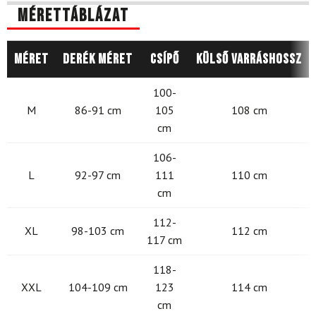
Mérettáblázat
Méret
Derék méret
Csípő
Külső varráshossz
100-
M
86-91 cm
105
108 cm
cm
106-
L
92-97 cm
111
110 cm
cm
112-
XL
98-103 cm
112 cm
117 cm
118-
XXL
104-109 cm
123
114 cm
cm