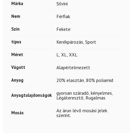
Márka
Silvini
Nem
Férfiak
Szín
Fekete
típus
Kerékpározás
,
Sport
Méret
L
,
XL
,
XXL
Vágott
Alapértelmezett
Anyag
20% elasztán
,
80% poliamid
gyorsan száradó
,
kényelmes
,
Anyagtulajdonságok
Légáteresztő
,
Rugalmas
Az árun lévő mosási jelek
Mosás
szerint.