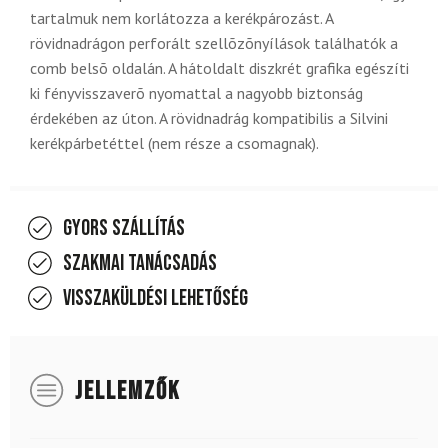
tartalmuk nem korlátozza a kerékpározást. A
rövidnadrágon perforált szellõzõnyílások találhatók a
comb belsõ oldalán. A hátoldalt diszkrét grafika egészíti
ki fényvisszaverõ nyomattal a nagyobb biztonság
érdekében az úton. A rövidnadrág kompatibilis a Silvini
kerékpárbetéttel (nem része a csomagnak).
Gyors szállítás
Szakmai tanácsadás
Visszaküldési lehetőség
JELLEMZŐK