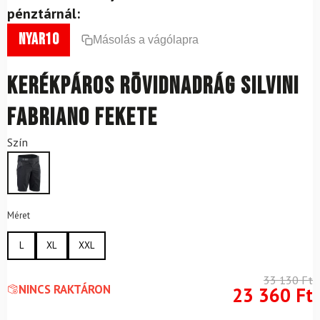
pénztárnál:
nyar10
Másolás a vágólapra
Kerékpáros rövidnadrág SILVINI
Fabriano Fekete
Szín
Méret
L
XL
XXL
33 130
Ft
NINCS RAKTÁRON
23 360
Ft