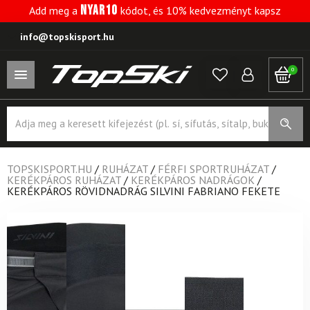
NYAR10
Add meg a
kódot, és 10% kedvezményt kapsz
info@topskisport.hu
0
Products
search
TOPSKISPORT.HU
/
RUHÁZAT
/
FÉRFI SPORTRUHÁZAT
/
KERÉKPÁROS RUHÁZAT
/
KERÉKPÁROS NADRÁGOK
/
KERÉKPÁROS RÖVIDNADRÁG SILVINI FABRIANO FEKETE