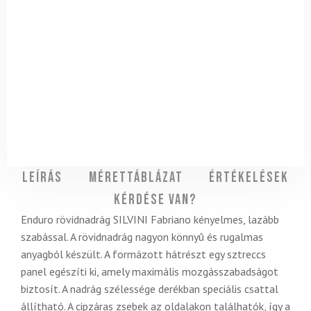
Leírás
Mérettáblázat
Értékelések
Kérdése van?
Enduro rövidnadrág SILVINI Fabriano kényelmes, lazább
szabással. A rövidnadrág nagyon könnyû és rugalmas
anyagból készült. A formázott hátrészt egy sztreccs
panel egészíti ki, amely maximális mozgásszabadságot
biztosít. A nadrág szélessége derékban speciális csattal
állítható. A cipzáras zsebek az oldalakon találhatók, így a