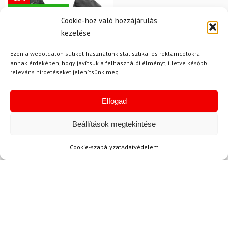
Ingyenes szállítás
Cookie-hoz való hozzájárulás
kezelése
Ezen a weboldalon sütiket használunk statisztikai és reklámcélokra
annak érdekében, hogy javítsuk a felhasználói élményt, illetve később
releváns hirdetéseket jelenítsünk meg.
Elfogad
11
LEKI
Beállítások megtekintése
Síkesztyű LEKI Detect XT
3D Mitt
Cookie-szabályzat
Adatvédelem
50 700 Ft
44 830 Ft
Raktáron