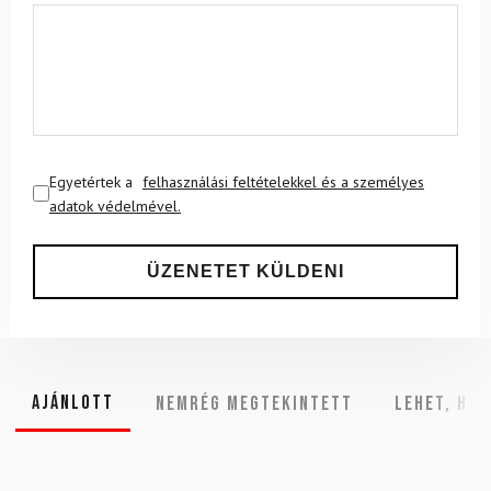
Egyetértek a
felhasználási feltételekkel és a személyes
adatok védelmével.
Ajánlott
NEMRÉG MEGTEKINTETT
Lehet, hog