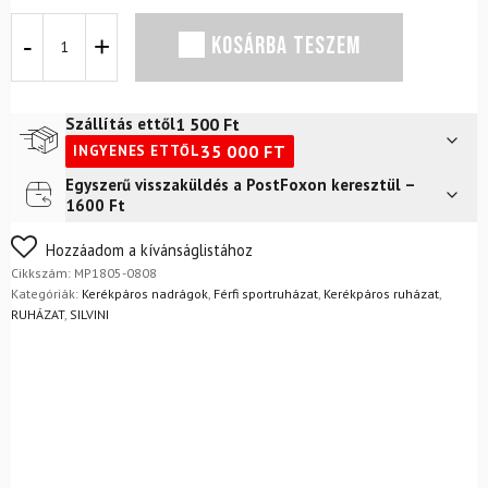
Kerékpáros
KOSÁRBA TESZEM
rövidnadrág
SILVINI
Fabriano
Fekete
1 500
Ft
Szállítás ettől
mennyiség
35 000
FT
INGYENES ETTŐL
Egyszerű visszaküldés a PostFoxon keresztül –
Futár a címre
2 400
Ft
1600 Ft
FoxPost
1 500
Ft
Nem biztos a választásában? Semmi gond – a terméket
Hozzáadom a kívánságlistához
egyszerűen visszaküldheti 14 napon belül, indoklás nélkül.
Cikkszám:
MP1805-0808
Mik a visszaküldés feltételei?
Kategóriák:
Kerékpáros nadrágok
,
Férfi sportruházat
,
Kerékpáros ruházat
,
RUHÁZAT
,
SILVINI