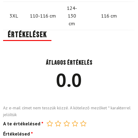
124-
3XL
110-116 cm
130
116 cm
cm
Értékelések
Átlagos értékelés
0.0
Az e-mail címet nem tesszük közzé.
A kötelező mezőket
*
karakterrel
jelöltük
A te értékelésed
*
Értékelésed
*