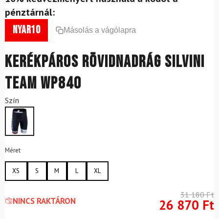
pénztárnál:
nyar10
Másolás a vágólapra
Kerékpáros rövidnadrág SILVINI
Team WP840
Szín
Méret
XS
S
M
L
XL
31 180
Ft
NINCS RAKTÁRON
26 870
Ft