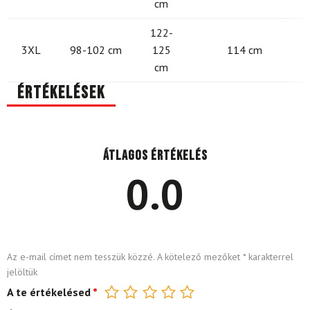
cm
122-
3XL
98-102 cm
125
114 cm
cm
Értékelések
Átlagos értékelés
0.0
Az e-mail címet nem tesszük közzé.
A kötelező mezőket
*
karakterrel
jelöltük
A te értékelésed
*