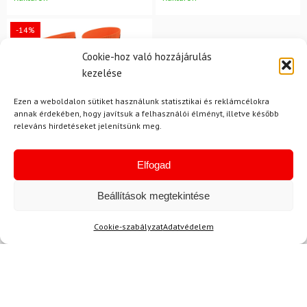
-14%
Cookie-hoz való hozzájárulás
kezelése
Ezen a weboldalon sütiket használunk statisztikai és reklámcélokra
annak érdekében, hogy javítsuk a felhasználói élményt, illetve később
releváns hirdetéseket jelenítsünk meg.
Elfogad
35-38
Beállítások megtekintése
DYNAFIT
Zokni DYNAFIT Stay Fast
Cookie-szabályzat
Adatvédelem
SK zöld/narancs
8 580 Ft
7 390 Ft
Raktáron