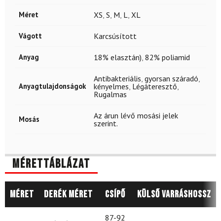
Méret
XS
,
S
,
M
,
L
,
XL
Vágott
Karcsúsított
Anyag
18% elasztán)
,
82% poliamid
Antibakteriális
,
gyorsan száradó
,
Anyagtulajdonságok
kényelmes
,
Légáteresztő
,
Rugalmas
Az árun lévő mosási jelek
Mosás
szerint.
Mérettáblázat
Méret
Derék méret
Csípő
Külső varráshossz
87-92