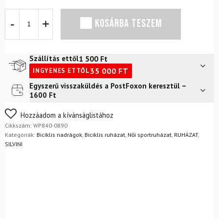
Kerékpáros
KOSÁRBA TESZEM
rövidnadrág
SILVINI
Team
WP840
1 500
Ft
Szállítás ettől
mennyiség
35 000
FT
INGYENES ETTŐL
Egyszerű visszaküldés a PostFoxon keresztül –
Futár a címre
2 400
Ft
1600 Ft
FoxPost
1 500
Ft
Nem biztos a választásában? Semmi gond – a terméket
Hozzáadom a kívánságlistához
egyszerűen visszaküldheti 14 napon belül, indoklás nélkül.
Cikkszám:
WP840-0890
Mik a visszaküldés feltételei?
Kategóriák:
Biciklis nadrágok
,
Biciklis ruházat
,
Női sportruházat
,
RUHÁZAT
,
SILVINI