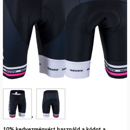
10% kedvezményért használd a kódot a