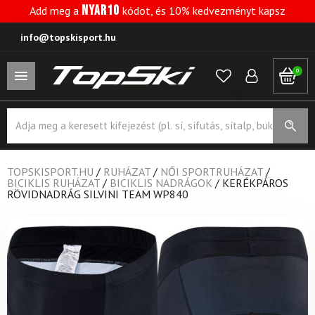
NYAR10
Add meg a
kódot, és 10% kedvezményt kapsz
info@topskisport.hu
0
Products
search
TOPSKISPORT.HU
/
RUHÁZAT
/
NŐI SPORTRUHÁZAT
/
BICIKLIS RUHÁZAT
/
BICIKLIS NADRÁGOK
/
KERÉKPÁROS
RÖVIDNADRÁG SILVINI TEAM WP840