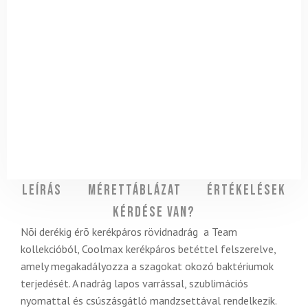
Leírás
Mérettáblázat
Értékelések
Kérdése van?
Nõi derékig érõ kerékpáros rövidnadrág a Team
kollekcióból, Coolmax kerékpáros betéttel felszerelve,
amely megakadályozza a szagokat okozó baktériumok
terjedését. A nadrág lapos varrással, szublimációs
nyomattal és csúszásgátló mandzsettával rendelkezik.