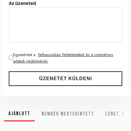
Az üzeneted
Egyetértek a
felhasználási feltételekkel és a személyes
adatok védelmével.
Ajánlott
NEMRÉG MEGTEKINTETT
Lehet, hog