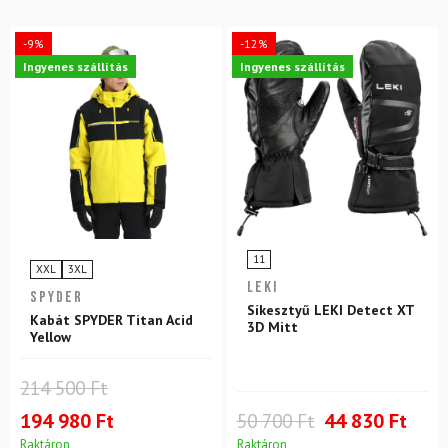
-9%
-12%
Ingyenes szállítás
Ingyenes szállítás
11
XXL
3XL
LEKI
SPYDER
Síkesztyű LEKI Detect XT
Kabát SPYDER Titan Acid
3D Mitt
Yellow
214 500 Ft
194 980 Ft
50 700 Ft
44 830 Ft
Raktáron
Raktáron