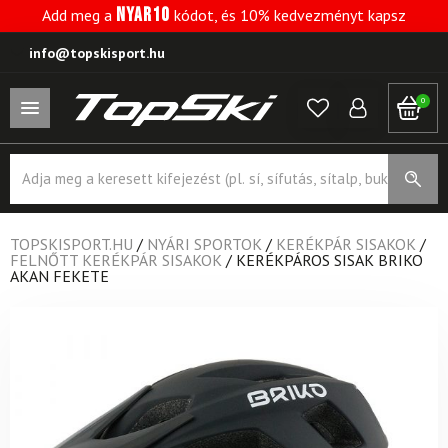
NYAR10
Add meg a
kódot, és 10% kedvezményt kapsz
info@topskisport.hu
0
Products
search
TOPSKISPORT.HU
/
NYÁRI SPORTOK
/
KERÉKPÁR SISAKOK
/
FELNŐTT KERÉKPÁR SISAKOK
/
KERÉKPÁROS SISAK BRIKO
AKAN FEKETE