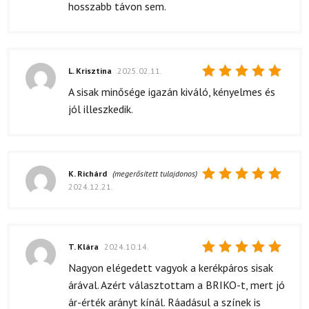
hosszabb távon sem.
L. Krisztina
2025.02.11.
Értékelés:
A sisak minősége igazán kiváló, kényelmes és
5
/ 5
jól illeszkedik.
K. Richárd
(megerősített tulajdonos)
2024.12.21.
Értékelés:
5
/ 5
T. Klára
2024.10.14.
Értékelés:
Nagyon elégedett vagyok a kerékpáros sisak
5
/ 5
árával. Azért választottam a BRIKO-t, mert jó
ár-érték arányt kínál. Ráadásul a színek is