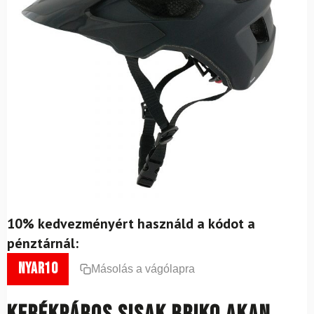
10% kedvezményért használd a kódot a
pénztárnál:
nyar10
Másolás a vágólapra