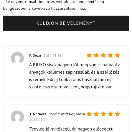
A nevem, e-mail címem, és weboldalcímem mentése a
böngészőben a következő hozzászólásomhoz.
F. Géza
2026.01.19.
Értékelés:
A BRIKO sisak nagyon jól meg van csinálva. Az
5
/ 5
anyagok kellemes tapintásúak, és a szellőzés
is remek. Eddig többször is használtam és
szinte észre sem vettem, hogy rajtam van.
T. Norbert
(megerősített tulajdonos)
2025.08.24.
Értékelés:
5
/ 5
Tényleg jó minőségű, én nagyon elégedett