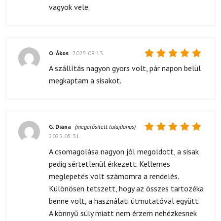
vagyok vele.
O. Ákos
2025.08.13.
Értékelés:
A szállítás nagyon gyors volt, pár napon belül
5
/ 5
megkaptam a sisakot.
G. Diána
(megerősített tulajdonos)
2025.05.31.
Értékelés:
5
/ 5
A csomagolása nagyon jól megoldott, a sisak
pedig sértetlenül érkezett. Kellemes
meglepetés volt számomra a rendelés.
Különösen tetszett, hogy az összes tartozéka
benne volt, a használati útmutatóval együtt.
A könnyű súly miatt nem érzem nehézkesnek