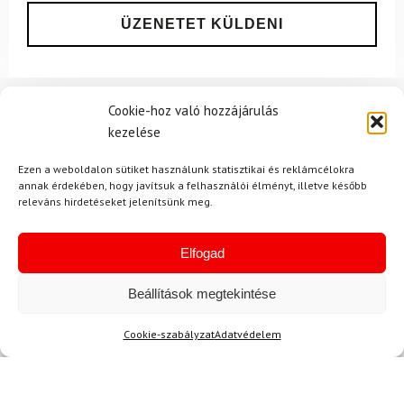
Cookie-hoz való hozzájárulás
Ajánlott
NEMRÉG MEGTEKINTETT
Lehet, hog
kezelése
Ezen a weboldalon sütiket használunk statisztikai és reklámcélokra
annak érdekében, hogy javítsuk a felhasználói élményt, illetve később
releváns hirdetéseket jelenítsünk meg.
-14%
-26%
Elfogad
Beállítások megtekintése
Cookie-szabályzat
Adatvédelem