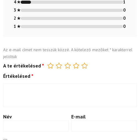
4 ★
1
3 ★
0
2 ★
0
1 ★
0
Az e-mail címet nem tesszük közzé.
A kötelező mezőket
*
karakterrel
jelöltük
A te értékelésed
*
Értékelésed
*
Név
E-mail