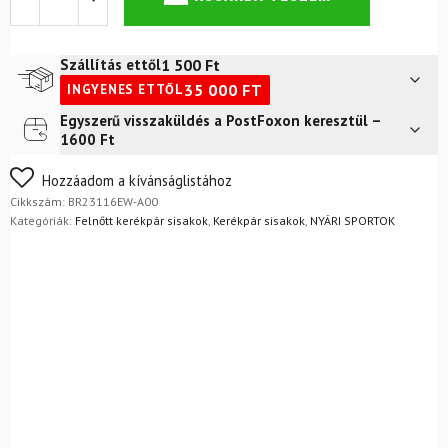
sisak
BRIKO
Akan
Fekete
1 500
Ft
Szállítás ettől
mennyiség
35 000
FT
INGYENES ETTŐL
Egyszerű visszaküldés a PostFoxon keresztül –
Futár a címre
2 400
Ft
1600 Ft
FoxPost
1 500
Ft
Nem biztos a választásában? Semmi gond – a terméket
Hozzáadom a kívánságlistához
egyszerűen visszaküldheti 14 napon belül, indoklás nélkül.
Cikkszám:
BR23116EW-A00
Mik a visszaküldés feltételei?
Kategóriák:
Felnőtt kerékpár sisakok
,
Kerékpár sisakok
,
NYÁRI SPORTOK