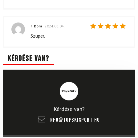
F. Dóra
2024.06.04.
Értékelés:
Szuper.
5
/ 5
Kérdése van?
Kérdése van?
info@topskisport.hu