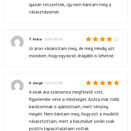
igazán tetszettek, így nem bántam meg a
választásomat.
T. Klára
2024.08.09.
Értékelés:
Jó áron vásároltam meg, de még mindig azt
4
/ 5
mondom, hogy egy kicsit drágább is lehetne.
K. Gergő
2024.07.03.
Értékelés:
A sisak ára számomra megfelelő volt,
5
/ 5
figyelembe véve a minőséget. Azóta már több
barátomnak is ajánlottam, mert tényleg
megéri. Nem bántam meg, hogy ezt a modellt
választottam, mert a használat során csak
pozitív tapasztalataim voltak.