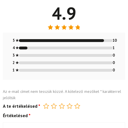
4.9
Értékelés:
4.91
/ 5
5 ★
10
4 ★
1
3 ★
0
2 ★
0
1 ★
0
Az e-mail címet nem tesszük közzé.
A kötelező mezőket
*
karakterrel
jelöltük
A te értékelésed
*
Értékelésed
*