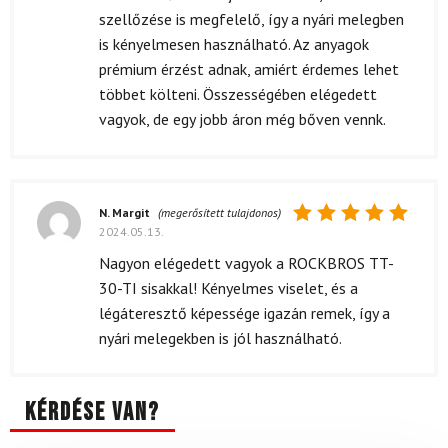
szellőzése is megfelelő, így a nyári melegben
is kényelmesen használható. Az anyagok
prémium érzést adnak, amiért érdemes lehet
többet költeni. Összességében elégedett
vagyok, de egy jobb áron még bőven vennk.
N. Margit
(megerősített tulajdonos)
2024.05.13.
Értékelés:
5
/ 5
Nagyon elégedett vagyok a ROCKBROS TT-
30-TI sisakkal! Kényelmes viselet, és a
légáteresztő képessége igazán remek, így a
nyári melegekben is jól használható.
Kérdése van?