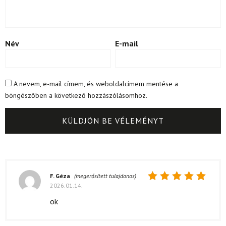
Név
E-mail
A nevem, e-mail címem, és weboldalcímem mentése a
böngészőben a következő hozzászólásomhoz.
F. Géza
(megerősített tulajdonos)
2026.01.14.
Értékelés:
5
/ 5
ok