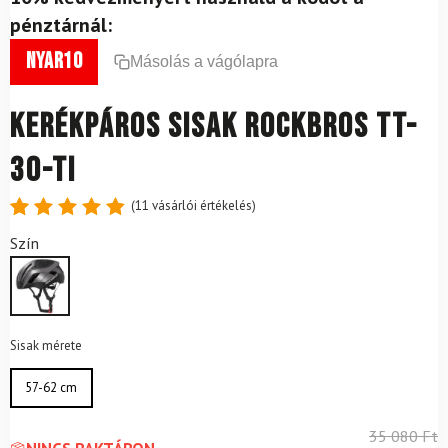
pénztárnál:
nyar10
Másolás a vágólapra
Kerékpáros sisak ROCKBROS TT-
30-TI
(
11
vásárlói értékelés)
Értékelés
11
Szín
4.91
az
5-ből,
értékelés
alapján
Sisak mérete
57-62 cm
35 080
Ft