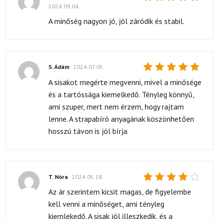
2024.09.04.
Értékelés:
5
/ 5
A minőség nagyon jó, jól záródik és stabil.
S. Ádám
2024.07.05.
Értékelés:
A sisakot megérte megvenni, mivel a minősége
5
/ 5
és a tartóssága kiemelkedő. Tényleg könnyű,
ami szuper, mert nem érzem, hogy rajtam
lenne. A strapabíró anyagának köszönhetően
hosszú távon is jól bírja.
T. Nóra
2024.05.18.
Értékelés:
Az ár szerintem kicsit magas, de figyelembe
4
/ 5
kell venni a minőséget, ami tényleg
kiemlekedő. A sisak jól illeszkedik, és a