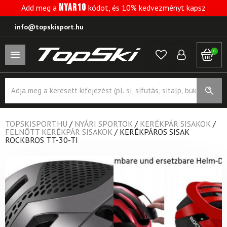
NYAR10
Add meg a
kódot, és 10% kedvezményt kapsz
info@topskisport.hu
0
Products
search
TOPSKISPORT.HU
/
NYÁRI SPORTOK
/
KERÉKPÁR SISAKOK
/
FELNŐTT KERÉKPÁR SISAKOK
/
KERÉKPÁROS SISAK
ROCKBROS TT-30-TI