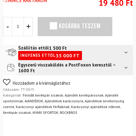
NINCS RAKTÁRON
19 480
Ft
Kerékpáros
KOSÁRBA TESZEM
sisak
ROCKBROS
TT-
30-
1 500
Ft
Szállítás ettől
TI
35 000
FT
INGYENES ETTŐL
mennyiség
Egyszerű visszaküldés a PostFoxon keresztül –
Futár a címre
2 400
Ft
1600 Ft
FoxPost
1 500
Ft
Nem biztos a választásában? Semmi gond – a terméket
Hozzáadom a kívánságlistához
egyszerűen visszaküldheti 14 napon belül, indoklás nélkül.
Cikkszám:
TT-30-TI
Mik a visszaküldés feltételei?
Kategóriák:
Felnőtt kerékpár sisakok
,
Ajándék kerékpárosnak
,
Ajándék
sportolónak
,
AJÁNDÉKOK
,
Ajándékok karácsonyra
,
Ajándékok tevékenység
szerint
,
Karácsonyi ajándékok férfiaknak
,
Karácsonyi ajándékok nőknek
,
Kerékpár sisakok
,
NYÁRI SPORTOK
,
ROCKBROS