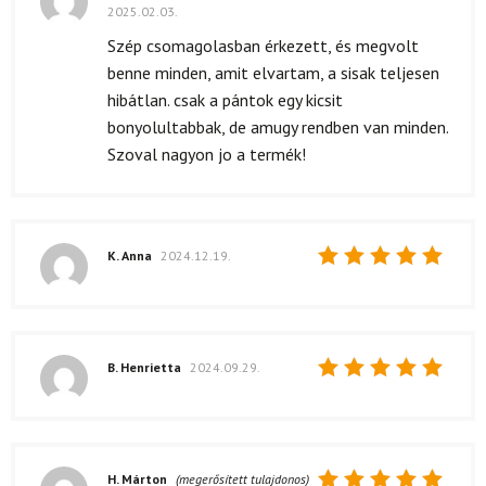
2025.02.03.
Értékelés:
5
/ 5
Szép csomagolasban érkezett, és megvolt
benne minden, amit elvartam, a sisak teljesen
hibátlan. csak a pántok egy kicsit
bonyolultabbak, de amugy rendben van minden.
Szoval nagyon jo a termék!
K. Anna
2024.12.19.
Értékelés:
5
/ 5
B. Henrietta
2024.09.29.
Értékelés:
5
/ 5
H. Márton
(megerősített tulajdonos)