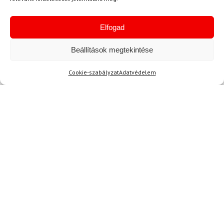
-22%
-25%
Elfogad
Beállítások megtekintése
Cookie-szabályzat
Adatvédelem
KTM
KTM
Kerékpáros hátizsák KTM
Kerékpáros hátizsák KTM
Factory Line II 14 L
Factory Team II 12 L
35 100 Ft
27 260 Ft
39 000 Ft
29 210 Ft
Raktáron
Raktáron
-26%
-27%