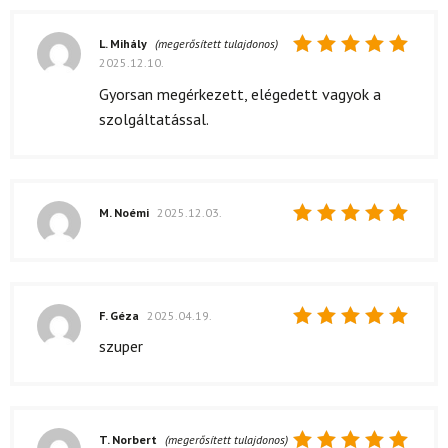
L. Mihály
(megerősített tulajdonos)
2025.12.10.
Értékelés:
5
/ 5
Gyorsan megérkezett, elégedett vagyok a
szolgáltatással.
M. Noémi
2025.12.03.
Értékelés:
5
/ 5
F. Géza
2025.04.19.
Értékelés:
szuper
5
/ 5
T. Norbert
(megerősített tulajdonos)