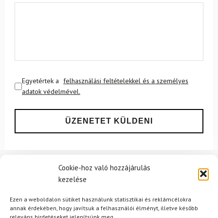
Egyetértek a
felhasználási feltételekkel és a személyes
adatok védelmével.
Cookie-hoz való hozzájárulás
Ajánlott
NEMRÉG MEGTEKINTETT
Lehet, hog
kezelése
Ezen a weboldalon sütiket használunk statisztikai és reklámcélokra
annak érdekében, hogy javítsuk a felhasználói élményt, illetve később
releváns hirdetéseket jelenítsünk meg.