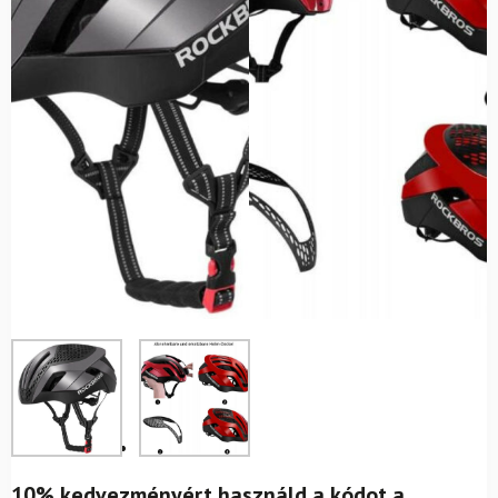
10% kedvezményért használd a kódot a