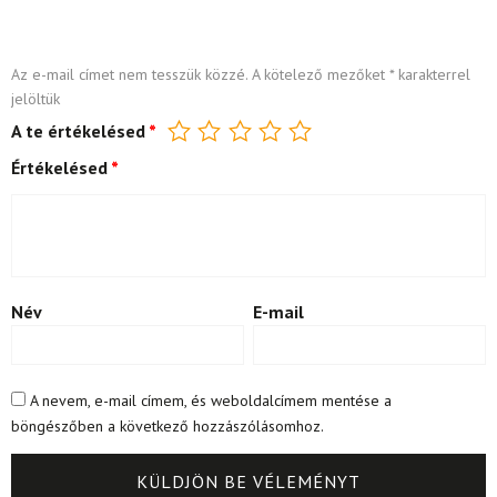
Az e-mail címet nem tesszük közzé.
A kötelező mezőket
*
karakterrel
jelöltük
A te értékelésed
*
Értékelésed
*
Név
E-mail
A nevem, e-mail címem, és weboldalcímem mentése a
böngészőben a következő hozzászólásomhoz.