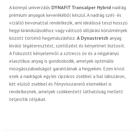
A könnyû univerzális
DYNAFIT Transalper Hybrid
nadrág
prémium anyagok keverékébõl készül. A nadrág szél- és
vízálló bevonattal rendelkezik, ami ideálissá teszi hosszú
hegyi kirándulásokhoz vagy változó idõjárási körülmények
között történõ hegymászáshoz.
A Dynastretch
anyag
kiváló légáteresztést, szellõzést és kényelmet biztosít.
A fokozott kényelemrõl a sztreccs öv és a négyirányú
elasztikus anyag is gondoskodik, amelyek optimális
mozgásszabadságot garantálnak a hegyeken. Ezen kívül
ezek a nadrágok egy kis cipzáros zsebbel a bal lábszáron,
két elülsõ zsebbel és fényvisszaverõ elemekkel is
rendelkeznek, amelyek csökkentett láthatóság mellett
teljesítik céljukat.