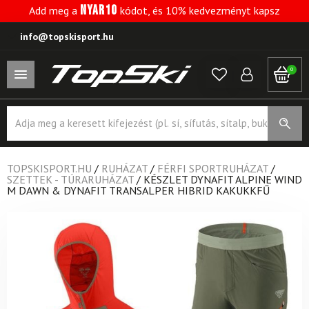
NYAR10
Add meg a
kódot, és 10% kedvezményt kapsz
info@topskisport.hu
0
Products
search
TOPSKISPORT.HU
/
RUHÁZAT
/
FÉRFI SPORTRUHÁZAT
/
SZETTEK - TÚRARUHÁZAT
/
KÉSZLET DYNAFIT ALPINE WIND
M DAWN & DYNAFIT TRANSALPER HIBRID KAKUKKFŰ