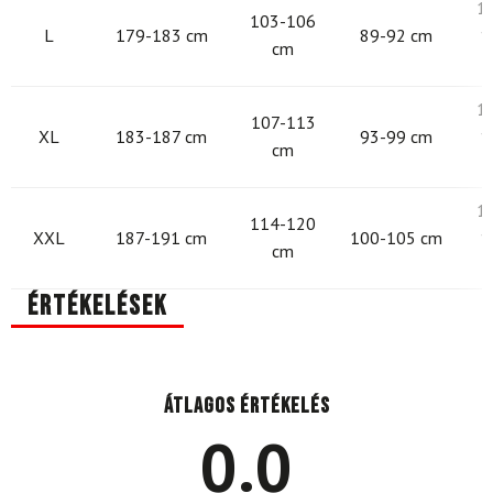
1
103-106
L
179-183 cm
89-92 cm
1
cm
1
107-113
XL
183-187 cm
93-99 cm
1
cm
1
114-120
XXL
187-191 cm
100-105 cm
1
cm
Értékelések
Átlagos értékelés
0.0