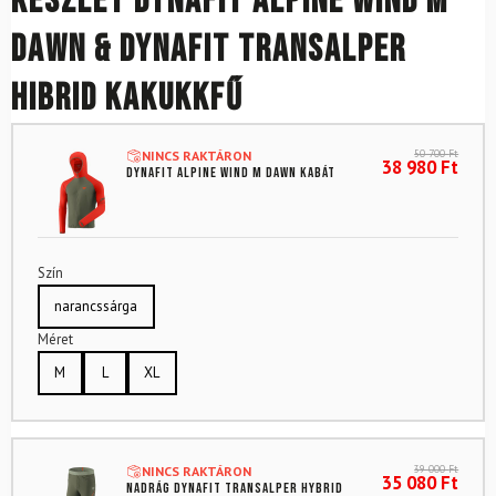
Készlet DYNAFIT Alpine Wind M
Dawn & DYNAFIT Transalper
hibrid kakukkfű
50 700
Ft
NINCS RAKTÁRON
38 980
Ft
DYNAFIT Alpine Wind M Dawn kabát
Szín
narancssárga
Méret
M
L
XL
39 000
Ft
NINCS RAKTÁRON
35 080
Ft
Nadrág DYNAFIT Transalper Hybrid