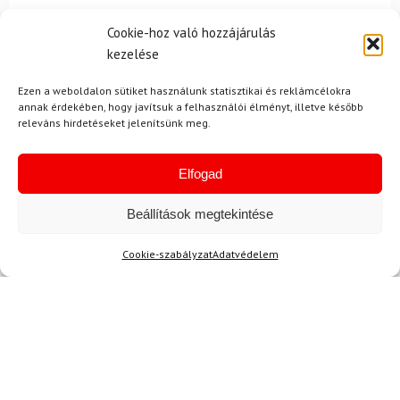
Cookie-hoz való hozzájárulás
kezelése
Ajánlott
NEMRÉG MEGTEKINTETT
Lehet, hog
Ezen a weboldalon sütiket használunk statisztikai és reklámcélokra
annak érdekében, hogy javítsuk a felhasználói élményt, illetve később
releváns hirdetéseket jelenítsünk meg.
-14%
-13%
Elfogad
Beállítások megtekintése
Cookie-szabályzat
Adatvédelem
M
35-38
UNDER ARMOUR
DYNAFIT