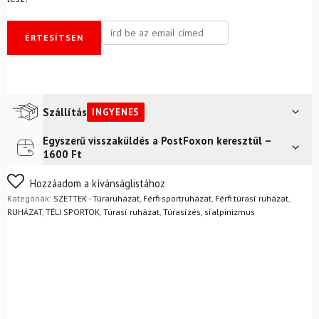
ÉRTESÍTSEN
Szállítás
INGYENES
Egyszerű visszaküldés a PostFoxon keresztül –
Futár a címre
Ingyenes
1600 Ft
FoxPost
Ingyenes
Nem biztos a választásában? Semmi gond – a terméket
Hozzáadom a kívánságlistához
egyszerűen visszaküldheti 14 napon belül, indoklás nélkül.
Kategóriák:
SZETTEK - Túraruházat
,
Férfi sportruházat
,
Férfi túrasí ruházat
,
Mik a visszaküldés feltételei?
RUHÁZAT
,
TÉLI SPORTOK
,
Túrasí ruházat
,
Túrasízés, síalpinizmus