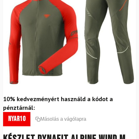
10% kedvezményért használd a kódot a
pénztárnál:
nyar10
Másolás a vágólapra