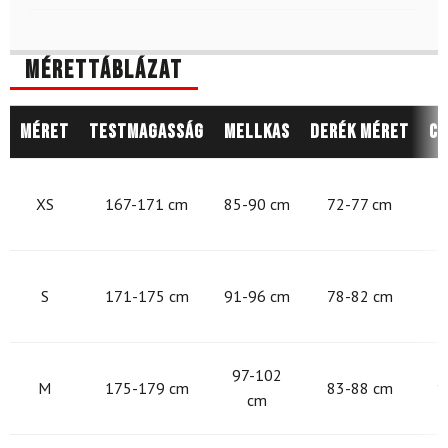
Mérettáblázat
Méret
Testmagasság
Mellkas
Derék méret
Cs
8
XS
167-171 cm
85-90 cm
72-77 cm
9
S
171-175 cm
91-96 cm
78-82 cm
9
97-102
M
175-179 cm
83-88 cm
1
cm