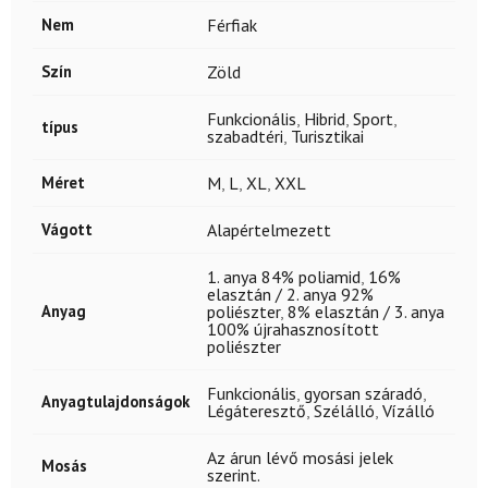
Nem
Férfiak
Szín
Zöld
Funkcionális
,
Hibrid
,
Sport
,
típus
szabadtéri
,
Turisztikai
Méret
M
,
L
,
XL
,
XXL
Vágott
Alapértelmezett
1. anya 84% poliamid
,
16%
elasztán / 2. anya 92%
Anyag
poliészter
,
8% elasztán / 3. anya
100% újrahasznosított
poliészter
Funkcionális
,
gyorsan száradó
,
Anyagtulajdonságok
Légáteresztő
,
Szélálló
,
Vízálló
Az árun lévő mosási jelek
Mosás
szerint.