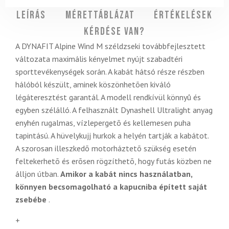
Leírás
Mérettáblázat
Értékelések
Kérdése van?
A DYNAFIT Alpine Wind M széldzseki továbbfejlesztett
változata maximális kényelmet nyújt szabadtéri
sporttevékenységek során. A kabát hátsó része részben
hálóból készült, aminek köszönhetõen kiváló
légáteresztést garantál. A modell rendkívül könnyû és
egyben szélálló. A felhasznált Dynashell Ultralight anyag
enyhén rugalmas, vízlepergetõ és kellemesen puha
tapintású. A hüvelykujj hurkok a helyén tartják a kabátot.
A szorosan illeszkedõ motorháztetõ szükség esetén
feltekerhetõ és erõsen rögzíthetõ, hogy futás közben ne
álljon útban.
Amikor a kabát nincs használatban,
könnyen becsomagolható a kapucniba épített saját
zsebébe
.
+