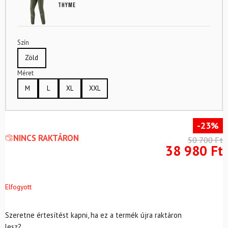
Thyme
Szín
Zöld
Méret
M
L
XL
XXL
-23%
NINCS RAKTÁRON
50 700
Ft
38 980
Ft
Elfogyott
Szeretne értesítést kapni, ha ez a termék újra raktáron
lesz?