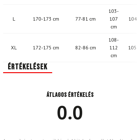
103-
L
170-173 cm
77-81 cm
107
104 -
cm
108-
XL
172-175 cm
82-86 cm
112
105 -
cm
Értékelések
Átlagos értékelés
0.0