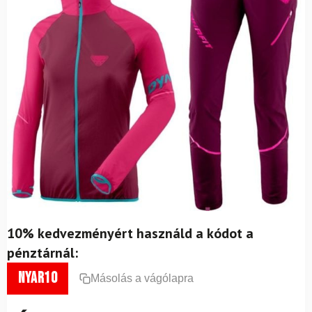
10% kedvezményért használd a kódot a
pénztárnál:
nyar10
Másolás a vágólapra