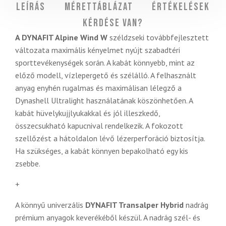
Leírás
Mérettáblázat
Értékelések
Kérdése van?
A DYNAFIT Alpine Wind W
széldzseki továbbfejlesztett
változata maximális kényelmet nyújt szabadtéri
sporttevékenységek során. A kabát könnyebb, mint az
előző modell, vízlepergető és szélálló. A felhasznált
anyag enyhén rugalmas és maximálisan lélegző a
Dynashell Ultralight használatának köszönhetően. A
kabát hüvelykujjlyukakkal és jól illeszkedő,
összecsukható kapucnival rendelkezik. A fokozott
szellőzést a hátoldalon lévő lézerperforáció biztosítja.
Ha szükséges, a kabát könnyen bepakolható egy kis
zsebbe.
+
A könnyű univerzális
DYNAFIT Transalper Hybrid
nadrág
prémium anyagok keverékéből készül. A nadrág szél- és