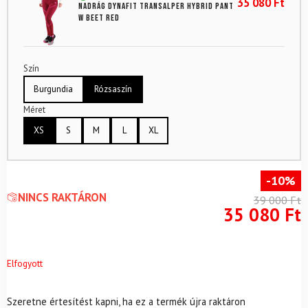
35 080
Ft
Nadrág DYNAFIT Transalper Hybrid Pant
W Beet Red
Szín
Burgundia
Rózsaszín
Méret
XS
S
M
L
XL
-10%
NINCS RAKTÁRON
39 000
Ft
35 080
Ft
Elfogyott
Szeretne értesítést kapni, ha ez a termék újra raktáron