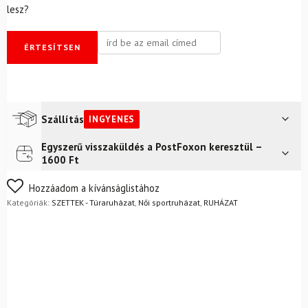
lesz?
ÉRTESÍTSEN
Szállítás
INGYENES
Egyszerű visszaküldés a PostFoxon keresztül –
Futár a címre
Ingyenes
1600 Ft
FoxPost
Ingyenes
Nem biztos a választásában? Semmi gond – a terméket
Hozzáadom a kívánságlistához
egyszerűen visszaküldheti 14 napon belül, indoklás nélkül.
Kategóriák:
SZETTEK - Túraruházat
,
Női sportruházat
,
RUHÁZAT
Mik a visszaküldés feltételei?