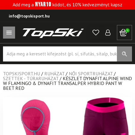
NYAR10
Add meg a
kódot, és 10% kedvezményt kapsz
info@topskisport.hu
0
Products
search
TOPSKISPORT.HU
/
RUHÁZAT
/
NŐI SPORTRUHÁZAT
/
SZETTEK - TÚRARUHÁZAT
/
KÉSZLET DYNAFIT ALPINE WIND
W FLAMINGO & DYNAFIT TRANSALPER HYBRID PANT W
BEET RED