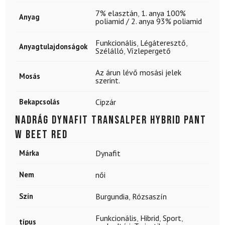
7% elasztán
,
1. anya 100%
Anyag
poliamid / 2. anya 93% poliamid
Funkcionális
,
Légáteresztő
,
Anyagtulajdonságok
Szélálló
,
Vízlepergető
Az árun lévő mosási jelek
Mosás
szerint.
Bekapcsolás
Cipzár
Nadrág DYNAFIT Transalper Hybrid Pant
W Beet Red
Márka
Dynafit
Nem
női
Szín
Burgundia
,
Rózsaszín
Funkcionális
,
Hibrid
,
Sport
,
típus