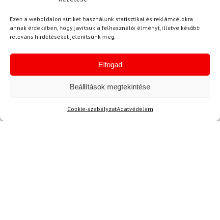
Ajánlott
NEMRÉG MEGTEKINTETT
Lehet, hog
Ezen a weboldalon sütiket használunk statisztikai és reklámcélokra
annak érdekében, hogy javítsuk a felhasználói élményt, illetve később
releváns hirdetéseket jelenítsünk meg.
-15%
-9%
Elfogad
Ingyenes szállítás
Beállítások megtekintése
Cookie-szabályzat
Adatvédelem
45-47
L
DAINESE
SPYDER
DAINESE Thermo hosszú
Sínadrág SPYDER Dare
zokni
Lengths Fekete