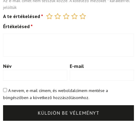
Az e-mail címet nem tesszük közzé.
A kötelező mezőket
*
karakterrel
jelöltük
A te értékelésed
*
Értékelésed
*
Név
E-mail
A nevem, e-mail címem, és weboldalcímem mentése a
böngészőben a következő hozzászólásomhoz.