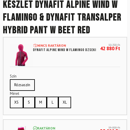
Készlet DYNAFIT Alpine Wind W
Flamingo & DYNAFIT Transalper
Hybrid Pant W Beet Red
50 700
Ft
NINCS RAKTÁRON
42 880
Ft
DYNAFIT Alpine Wind W Flamingo dzseki
Szín
Rózsaszín
Méret
XS
S
M
L
XL
39 000
Ft
RAKTÁRON