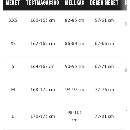
Méret
Testmagasság
Mellkas
Derék méret
Cs
8
XXS
160-163 cm
82-85 cm
57-61 cm
87
8
XS
162-165 cm
86-89 cm
62-66 cm
9
S
164-167 cm
90-93 cm
67-71 cm
97
9
M
168-172 cm
94-97 cm
72-76 cm
1
1
98-101
L
170-173 cm
77-81 cm
1
cm