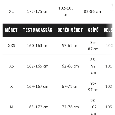
1
102-105
XL
172-175 cm
82-86 cm
1
cm
Méret
Testmagasság
Derék méret
Csípő
Belső
83-
XXS
160-163 cm
57-61 cm
100-
87 cm
88-
XS
162-165 cm
62-66 cm
92
101 -
cm
93-
X
164-167 cm
67-71 cm
102 -
97 cm
98-
M
168-172 cm
72-76 cm
102
103 -
cm