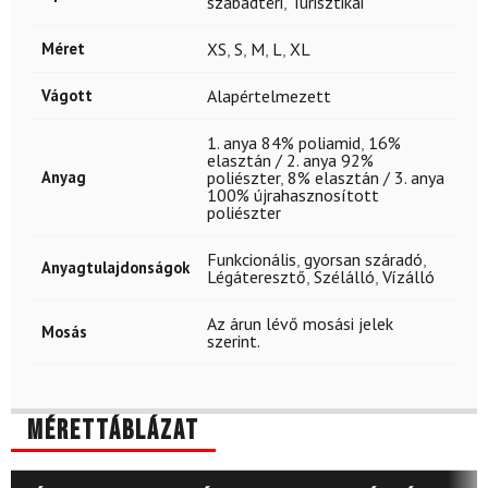
szabadtéri
,
Turisztikai
Méret
XS
,
S
,
M
,
L
,
XL
Vágott
Alapértelmezett
1. anya 84% poliamid
,
16%
elasztán / 2. anya 92%
Anyag
poliészter
,
8% elasztán / 3. anya
100% újrahasznosított
poliészter
Funkcionális
,
gyorsan száradó
,
Anyagtulajdonságok
Légáteresztő
,
Szélálló
,
Vízálló
Az árun lévő mosási jelek
Mosás
szerint.
Mérettáblázat