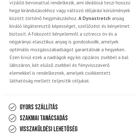
vízálló bevonattal rendelkezik, ami ideálissá teszi hosszú
hegyi kirándulásokhoz vagy változó időjárási körülmények
között történő hegymászáshoz.
A Dynastretch
anyag
kiváló légáteresztő képességet, szellőzést és kényelmet
biztosít. A fokozott kényelemről a sztreccs öv és a
négyirányú elasztikus anyag is gondoskodik, amelyek
optimális mozgásszabadságot garantálnak a hegyeken.
Ezen kívül ezek a nadrágok egy kis cipzáros zsebbel a bal
lábszáron, két elülső zsebbel és fényvisszaverő
elemekkel is rendelkeznek, amelyek csökkentett
láthatóság mellett teljesítik céljukat.
Gyors szállítás
Szakmai tanácsadás
Visszaküldési lehetőség