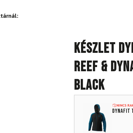
tárnál:
Készlet DY
Reef & DYN
Black
NINCS R
DYNAFIT 