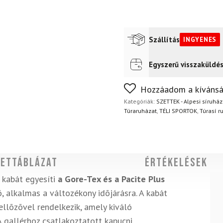
Szállítás
INGYENES
Egyszerű visszaküldé
Futár a címre
Ingyenes
FoxPost
Ingyenes
Nem biztos a választásában
Hozzáadom a kívánsá
napon belül, indoklás nélkül
Kategóriák:
SZETTEK - Alpesi síruház
Túraruházat
,
TÉLI SPORTOK
,
Túrasí r
ettáblázat
Értékelések
i kabát egyesíti
a Gore-Tex és a Pacite Plus
, alkalmas a változékony idõjárásra. A kabát
llõzõvel rendelkezik, amely kiváló
 gallérhoz csatlakoztatott kapucni