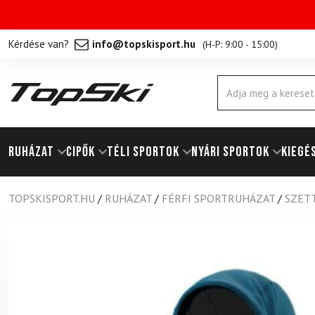
Kérdése van?
info@topskisport.hu
(
H-P: 9:00 - 15:00
)
Products
search
RUHÁZAT
Cipők
TÉLI SPORTOK
NYÁRI SPORTOK
KIEGÉ
TOPSKISPORT.HU
/
RUHÁZAT
/
FÉRFI SPORTRUHÁZAT
/
SZETT