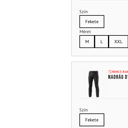
Szín
Fekete
Méret
M
L
XXL
NINCS R
Nadrág D
Szín
Fekete