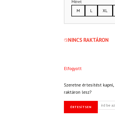
Méret
M
L
XL
NINCS RAKTÁRON
Elfogyott
Szeretne értesítést kapni,
raktáron lesz?
ÉRTESÍTSEN