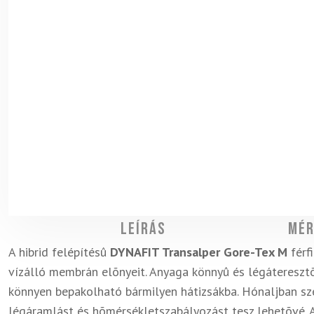
Leírás
Mér
A hibrid felépítésû
DYNAFIT Transalper Gore-Tex M
férf
vízálló membrán elõnyeit. Anyaga könnyû és légáteresztõ
könnyen bepakolható bármilyen hátizsákba. Hónaljban sze
légáramlást és hõmérsékletszabályozást tesz lehetõvé. A