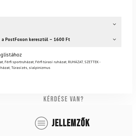
s a PostFoxon keresztül – 1600 Ft
? Semmi gond – a terméket egyszerűen visszaküldheti 14
glistához
.
Mik a visszaküldés feltételei?
at
,
Férfi sportruházat
,
Férfi túrasí ruházat
,
RUHÁZAT
,
SZETTEK -
uházat
,
Túrasízés, síalpinizmus
Kérdése van?
JELLEMZŐK