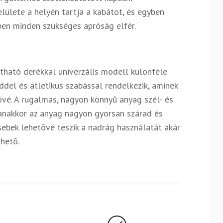
felülete a helyén tartja a kabátot, és egyben
ben minden szükséges apróság elfér.
ítható derékkal univerzális modell különféle
del és atletikus szabással rendelkezik, aminek
é. A rugalmas, nagyon könnyû anyag szél- és
yanakkor az anyag nagyon gyorsan szárad és
zsebek lehetõvé teszik a nadrág használatát akár
thetõ.