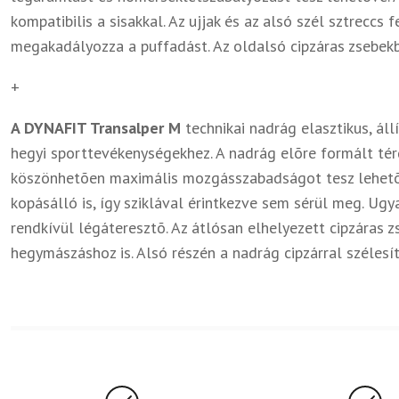
kompatibilis a sisakkal. Az ujjak és az alsó szél sztreccs 
megakadályozza a puffadást. Az oldalsó cipzáras zsebek
+
A DYNAFIT Transalper M
technikai nadrág elasztikus, áll
hegyi sporttevékenységekhez. A nadrág elõre formált térd
köszönhetõen maximális mozgásszabadságot tesz lehetõv
kopásálló is, így sziklával érintkezve sem sérül meg. Ug
rendkívül légáteresztõ. Az átlósan elhelyezett cipzáras 
hegymászáshoz is. Alsó részén a nadrág cipzárral szélesí