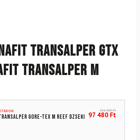
NAFIT Transalper GTX
AFIT Transalper M
136 500
Ft
AKTÁRON
97 480
Ft
Transalper Gore-Tex M Reef dzseki