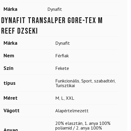
Márka
Dynafit
DYNAFIT Transalper Gore-Tex M
Reef dzseki
Márka
Dynafit
Nem
Férfiak
Szín
Fekete
Funkcionális
,
Sport
,
szabadtéri
,
típus
Turisztikai
Méret
M
,
L
,
XXL
Vágott
Alapértelmezett
20% elasztán
,
1. anya 100%
poliamid / 2. anya 100%
Anyag