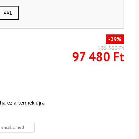
XXL
-29%
136 500
Ft
97 480
Ft
 ha ez a termék újra