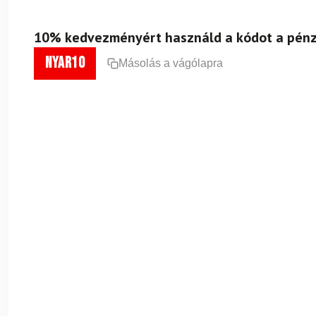
10% kedvezményért használd a kódot a pénz
nyar10
Másolás a vágólapra