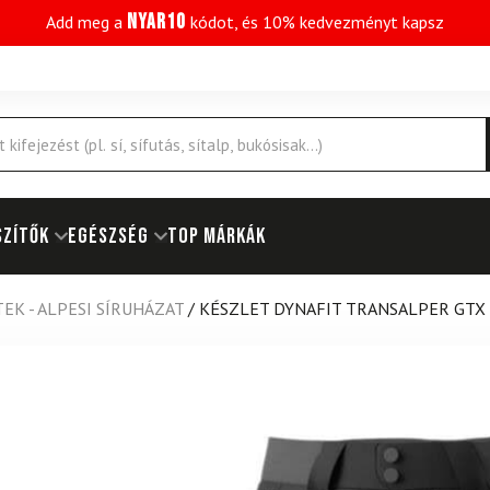
NYAR10
Add meg a
kódot, és 10% kedvezményt kapsz
SZÍTŐK
EGÉSZSÉG
Top márkák
EK - ALPESI SÍRUHÁZAT
/
KÉSZLET DYNAFIT TRANSALPER GTX