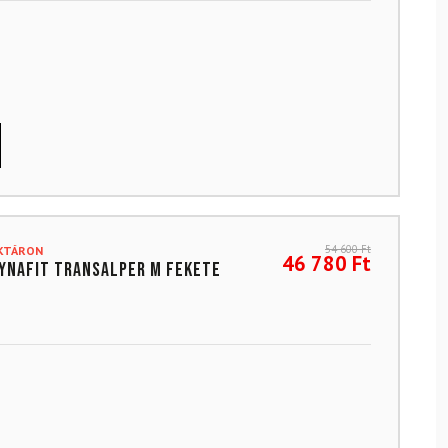
54 600
Ft
AKTÁRON
46 780
Ft
YNAFIT Transalper M Fekete