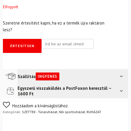
Elfogyott
Szeretne értesítést kapni, ha ez a termék újra raktáron
lesz?
ÉRTESÍTSEN
Szállítás
INGYENES
Egyszerű visszaküldés a PostFoxon keresztül –
Futár a címre
Ingyenes
1600 Ft
FoxPost
Ingyenes
Nem biztos a választásában? Semmi gond – a terméket
Hozzáadom a kívánságlistához
egyszerűen visszaküldheti 14 napon belül, indoklás nélkül.
Kategóriák:
SZETTEK - Túraruházat
,
Női sportruházat
,
RUHÁZAT
Mik a visszaküldés feltételei?