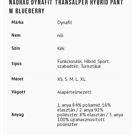
Nadrág DYNAFIT Transalper Hybrid Pant
W Blueberry
Márka
Dynafit
Nem
női
Szín
Kék
Funkcionális
,
Hibrid
,
Sport
,
típus
szabadtéri
,
Turisztikai
Méret
XS
,
S
,
M
,
L
,
XL
Vágott
Alapértelmezett
1. anya 84% poliamid
,
16%
elasztán / 2. anya 92%
Anyag
poliészter
,
8% elasztán / 3. anya
100% újrahasznosított
poliészter