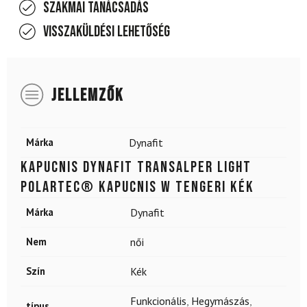
Szakmai tanácsadás
Visszaküldési lehetőség
JELLEMZŐK
Márka
Dynafit
Kapucnis DYNAFIT Transalper Light
Polartec® kapucnis W tengeri kék
Márka
Dynafit
Nem
női
Szín
Kék
Funkcionális
,
Hegymászás
,
típus