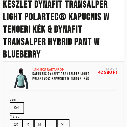
Készlet DYNAFIT Transalper
Light Polartec® kapucnis W
tengeri kék & DYNAFIT
Transalper Hybrid Pant W
Blueberry
52 650
Ft
NINCS RAKTÁRON
42 880
Ft
Kapucnis DYNAFIT Transalper Light
Polartec® kapucnis W tengeri kék
Szín
Kék
Méret
XS
S
M
L
XL