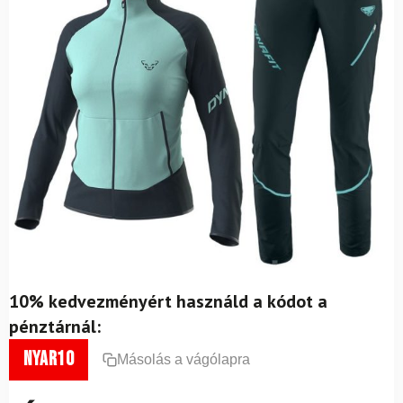
10% kedvezményért használd a kódot a
pénztárnál:
nyar10
Másolás a vágólapra