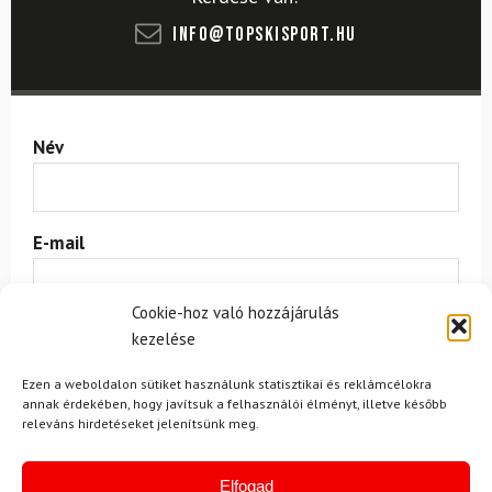
info@topskisport.hu
Név
E-mail
Cookie-hoz való hozzájárulás
Az üzeneted
kezelése
Ezen a weboldalon sütiket használunk statisztikai és reklámcélokra
annak érdekében, hogy javítsuk a felhasználói élményt, illetve később
releváns hirdetéseket jelenítsünk meg.
Elfogad