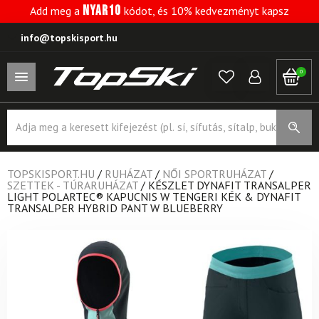
NYAR10
Add meg a
kódot, és 10% kedvezményt kapsz
info@topskisport.hu
0
Products
search
TOPSKISPORT.HU
/
RUHÁZAT
/
NŐI SPORTRUHÁZAT
/
SZETTEK - TÚRARUHÁZAT
/
KÉSZLET DYNAFIT TRANSALPER
LIGHT POLARTEC® KAPUCNIS W TENGERI KÉK & DYNAFIT
TRANSALPER HYBRID PANT W BLUEBERRY