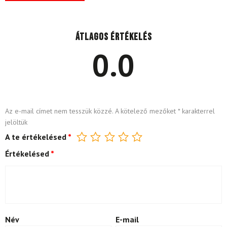
Átlagos értékelés
0.0
Az e-mail címet nem tesszük közzé.
A kötelező mezőket
*
karakterrel
jelöltük
A te értékelésed
*
Értékelésed
*
Név
E-mail