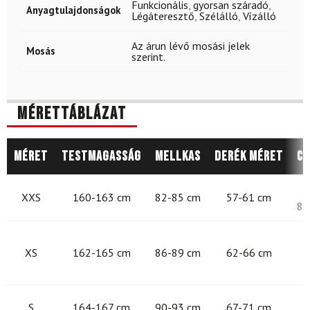
Funkcionális
,
gyorsan száradó
,
Anyagtulajdonságok
Légáteresztő
,
Szélálló
,
Vízálló
Az árun lévő mosási jelek
Mosás
szerint.
Mérettáblázat
Méret
Testmagasság
Mellkas
Derék méret
Cs
8
XXS
160-163 cm
82-85 cm
57-61 cm
87
8
XS
162-165 cm
86-89 cm
62-66 cm
9
S
164-167 cm
90-93 cm
67-71 cm