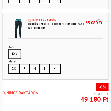
39 000
Ft
NINCS RAKTÁRON
35 080
Ft
Nadrág DYNAFIT Transalper Hybrid Pant
W Blueberry
Szín
Kék
Méret
XS
S
M
L
XL
-8%
NINCS RAKTÁRON
53 300
Ft
49 180
Ft