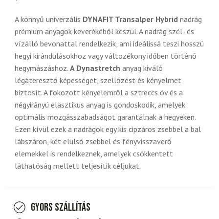
A könnyű univerzális
DYNAFIT Transalper Hybrid
nadrág
prémium anyagok keverékéből készül. A nadrág szél- és
vízálló bevonattal rendelkezik, ami ideálissá teszi hosszú
hegyi kirándulásokhoz vagy változékony időben történő
hegymászáshoz.
A Dynastretch
anyag kiváló
légáteresztő képességet, szellőzést és kényelmet
biztosít. A fokozott kényelemről a sztreccs öv és a
négyirányú elasztikus anyag is gondoskodik, amelyek
optimális mozgásszabadságot garantálnak a hegyeken.
Ezen kívül ezek a nadrágok egy kis cipzáros zsebbel a bal
lábszáron, két elülső zsebbel és fényvisszaverő
elemekkel is rendelkeznek, amelyek csökkentett
láthatóság mellett teljesítik céljukat.
Gyors szállítás