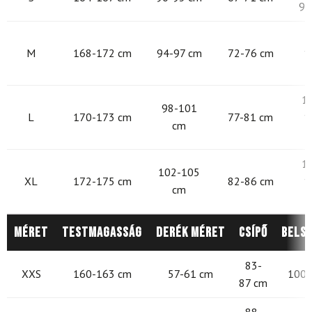
97
9
M
168-172 cm
94-97 cm
72-76 cm
1
1
98-101
L
170-173 cm
77-81 cm
1
cm
1
102-105
XL
172-175 cm
82-86 cm
1
cm
Méret
Testmagasság
Derék méret
Csípő
Belső
83-
XXS
160-163 cm
57-61 cm
100-
87 cm