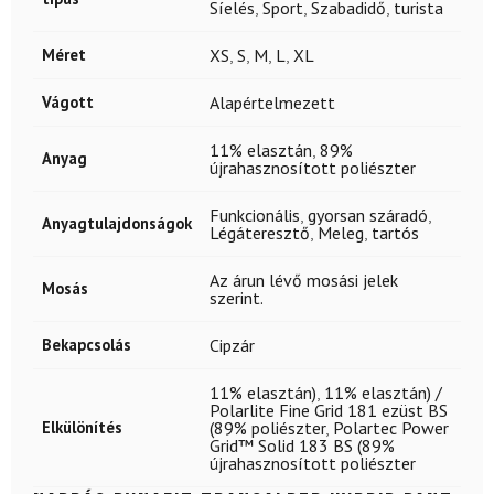
Síelés
,
Sport
,
Szabadidő
,
turista
Méret
XS
,
S
,
M
,
L
,
XL
Vágott
Alapértelmezett
11% elasztán
,
89%
Anyag
újrahasznosított poliészter
Funkcionális
,
gyorsan száradó
,
Anyagtulajdonságok
Légáteresztő
,
Meleg
,
tartós
Az árun lévő mosási jelek
Mosás
szerint.
Bekapcsolás
Cipzár
11% elasztán)
,
11% elasztán) /
Polarlite Fine Grid 181 ezüst BS
Elkülönítés
(89% poliészter
,
Polartec Power
Grid™ Solid 183 BS (89%
újrahasznosított poliészter