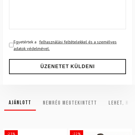
Egyetértek a
felhasználási feltételekkel és a személyes
adatok védelmével.
Ajánlott
NEMRÉG MEGTEKINTETT
Lehet, hog
-23%
-22%