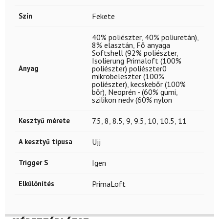
Szín
Fekete
40% poliészter
,
40% poliuretán)
,
8% elasztán
,
Fő anyaga
Softshell (92% poliészter
,
Isolierung Primaloft (100%
Anyag
poliészter) poliészter0
mikrobeleszter (100%
poliészter)
,
kecskebőr (100%
bőr)
,
Neoprén - (60% gumi
,
szilikon nedv (60% nylon
Kesztyű mérete
7.5
,
8
,
8.5
,
9
,
9.5
,
10
,
10.5
,
11
A kesztyű típusa
Ujj
Trigger S
Igen
Elkülönítés
PrimaLoft