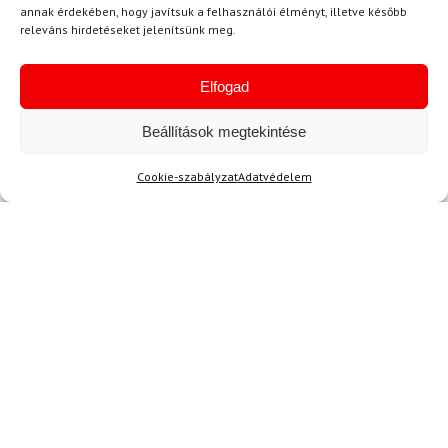
Ingyenes szállítás
Ingyenes szállítás
annak érdekében, hogy javítsuk a felhasználói élményt, illetve később
releváns hirdetéseket jelenítsünk meg.
Elfogad
Beállítások megtekintése
Cookie-szabályzat
Adatvédelem
L
7.5
SPYDER
LEKI
Sínadrág SPYDER Dare
LEKI Griffin Pro 3D
Lengths Fekete
síkesztyű
128 700 Ft
52 650 Ft
44 830 Ft
116 980 Ft
Raktáron
Raktáron