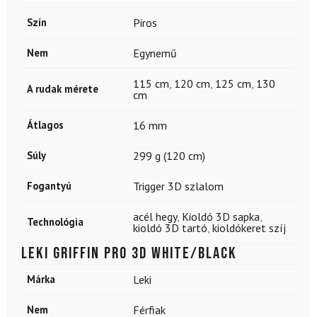
Szín
Piros
Nem
Egynemű
115 cm
,
120 cm
,
125 cm
,
130
A rudak mérete
cm
Átlagos
16 mm
Súly
299 g (120 cm)
Fogantyú
Trigger 3D szlalom
acél hegy
,
Kioldó 3D sapka
,
Technológia
kioldó 3D tartó
,
kioldókeret szíj
LEKI Griffin Pro 3D White/Black
Márka
Leki
Nem
Férfiak