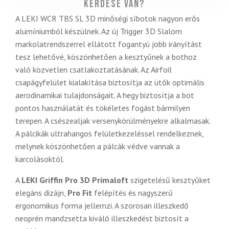
Kérdése van?
A LEKI WCR TBS SL 3D minőségi síbotok nagyon erős
alumíniumból készülnek. Az új Trigger 3D Slalom
markolatrendszerrel ellátott fogantyú jobb irányítást
tesz lehetővé, köszönhetően a kesztyűnek a bothoz
való közvetlen csatlakoztatásának. Az Airfoil
csapágyfelület kialakítása biztosítja az ütők optimális
aerodinamikai tulajdonságait. A hegy biztosítja a bot
pontos használatát és tökéletes fogást bármilyen
terepen. A csészealjak versenykörülményekre alkalmasak.
A pálcikák ultrahangos felületkezeléssel rendelkeznek,
melynek köszönhetően a pálcák védve vannak a
karcolásoktól.
A
LEKI Griffin Pro 3D
Primaloft
szigetelésű kesztyűket
elegáns dizájn,
Pro Fit
felépítés és nagyszerű
ergonomikus forma jellemzi. A szorosan illeszkedő
neoprén mandzsetta kiváló illeszkedést biztosít a