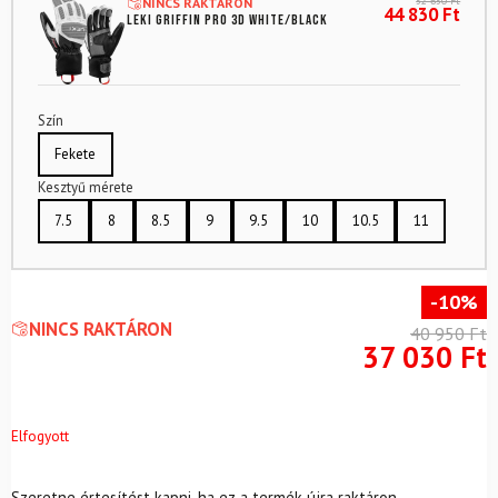
52 650
Ft
NINCS RAKTÁRON
44 830
Ft
LEKI Griffin Pro 3D White/Black
Szín
Fekete
Kesztyű mérete
7.5
8
8.5
9
9.5
10
10.5
11
-10%
NINCS RAKTÁRON
40 950
Ft
37 030
Ft
Elfogyott
Szeretne értesítést kapni, ha ez a termék újra raktáron