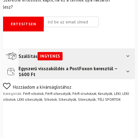
lesz?
ÉRTESÍTSEN
Szállítás
INGYENES
Egyszerű visszaküldés a PostFoxon keresztül –
Futár a címre
Ingyenes
1600 Ft
Nem biztos a választásában? Semmi gond – a terméket
Hozzáadom a kívánságlistához
egyszerűen visszaküldheti 14 napon belül, indoklás nélkül.
Kategóriák:
Férfi síbotok
,
Férfi síkesztyűk
,
Férfi síruházat
,
Kesztyűk
,
LEKI
,
LEKI
Mik a visszaküldés feltételei?
síbotok
,
LEKI síkesztyűk
,
Síbotok
,
Síkesztyűk
,
Síkesztyűk
,
TÉLI SPORTOK