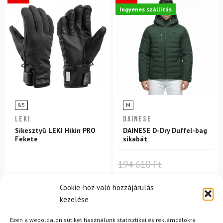
Ingyenes szállítás
8.5
M
LEKI
DAINESE
Síkesztyű LEKI Hikin PRO
DAINESE D-Dry Duffel-bag
Fekete
síkabát
194 610 Ft
27 300 Ft
21 020 Ft
151 710 Ft
Cookie-hoz való hozzájárulás
Raktáron
Raktáron
kezelése
-15%
-9%
Ezen a weboldalon sütiket használunk statisztikai és reklámcélokra