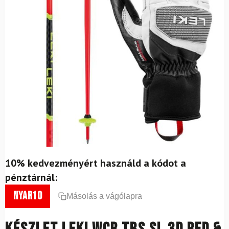
10% kedvezményért használd a kódot a
pénztárnál:
nyar10
Másolás a vágólapra