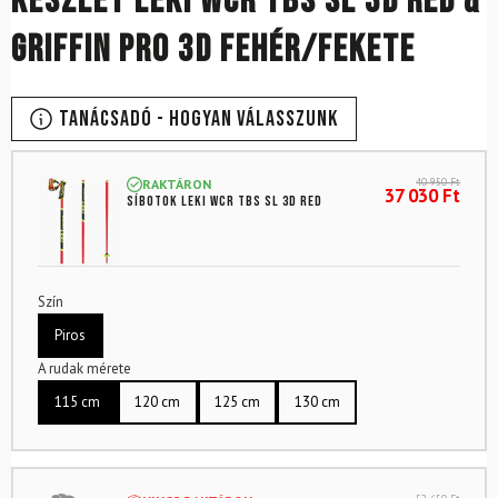
Készlet LEKI WCR TBS SL 3D Red &
Griffin Pro 3D fehér/fekete
Tanácsadó - Hogyan válasszunk
40 950
Ft
RAKTÁRON
37 030
Ft
Síbotok LEKI WCR TBS SL 3D Red
Szín
Piros
A rudak mérete
115 cm
120 cm
125 cm
130 cm