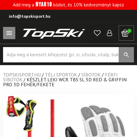
NYAR10
Add meg a
kódot, és 10% kedvezményt kapsz
info@topskisport.hu
0
Products
search
TOPSKISPORT.HU
/
TÉLI SPORTOK
/
SÍBOTOK
/
FÉRFI
SÍBOTOK
/
KÉSZLET LEKI WCR TBS SL 3D RED & GRIFFIN
PRO 3D FEHÉR/FEKETE