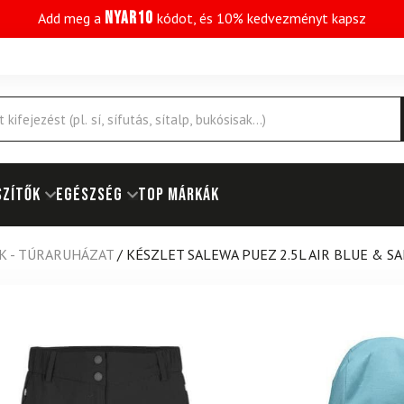
NYAR10
Add meg a
kódot, és 10% kedvezményt kapsz
SZÍTŐK
EGÉSZSÉG
Top márkák
K - TÚRARUHÁZAT
/
KÉSZLET SALEWA PUEZ 2.5L AIR BLUE & S