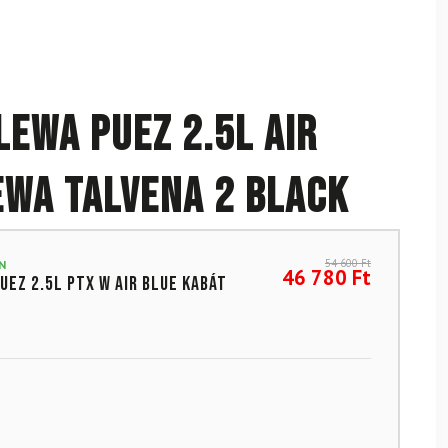
LEWA Puez 2.5L Air
EWA Talvena 2 Black
54 600
Ft
N
46 780
Ft
uez 2.5L PTX W Air Blue kabát