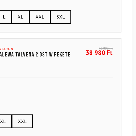
L
XL
XXL
3XL
46 800
Ft
AKTÁRON
38 980
Ft
ALEWA Talvena 2 DST W Fekete
XL
XXL