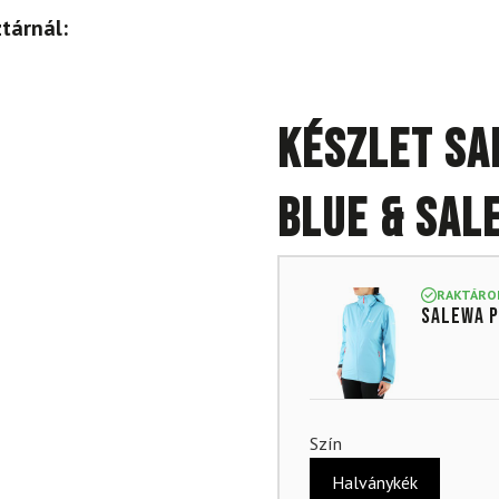
tárnál:
Készlet SA
Blue & SAL
RAKTÁRO
SALEWA P
Szín
Halványkék