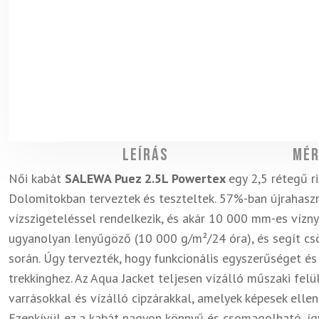
Leírás
Mér
Női kabát
SALEWA Puez 2.5L Powertex
egy 2,5 rétegű 
Dolomitokban terveztek és teszteltek.
57%-ban újrahaszn
vízszigeteléssel rendelkezik, és akár 10 000 mm-es vízny
ugyanolyan lenyűgöző (10 000 g/m²/24 óra), és segít csö
során. Úgy tervezték, hogy funkcionális egyszerűséget é
trekkinghez. Az Aqua Jacket teljesen vízálló műszaki felü
varrásokkal és vízálló cipzárakkal, amelyek képesek elle
Ezenkívül ez a kabát nagyon könnyű és csomagolható, így