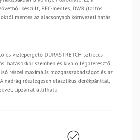
övetből készült, PFC-mentes, DWR (tartós
goktól mentes az alacsonyabb környezeti hatás
lló és vízlepergető DURASTRETCH sztreccs
ási hatásokkal szemben és kiváló légáteresztő
 alsó részei maximális mozgásszabadságot és az
 A nadrág részlegesen elasztikus derékpánttal,
vel, cipzárral állítható.