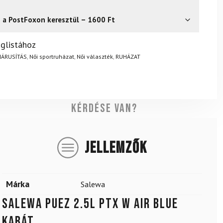
s a PostFoxon keresztül – 1600 Ft
? Semmi gond – a terméket egyszerűen visszaküldheti 14
glistához
.
Mik a visszaküldés feltételei?
IÁRUSÍTÁS
,
Női sportruházat
,
Női választék
,
RUHÁZAT
Kérdése van?
JELLEMZŐK
Márka
Salewa
SALEWA Puez 2.5L PTX W Air Blue
kabát