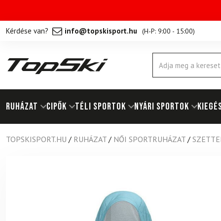
Kérdése van?
info@topskisport.hu
(
H-P: 9:00 - 15:00
)
Products
search
RUHÁZAT
Cipők
TÉLI SPORTOK
NYÁRI SPORTOK
KIEGÉ
TOPSKISPORT.HU
/
RUHÁZAT
/
NŐI SPORTRUHÁZAT
/
SZETTE