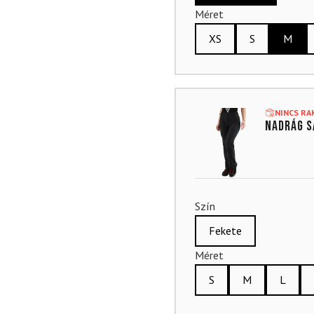
Méret
XS
S
M
NINCS R
Nadrág S
Szín
Fekete
Méret
S
M
L