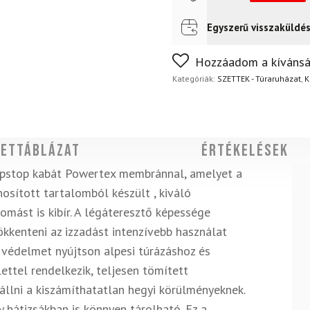
Egyszerű visszaküldé
Futár a címre
Ingyenes
FoxPost
Ingyenes
Nem biztos a választásában
Hozzáadom a kívánsá
napon belül, indoklás nélkül
Kategóriák:
SZETTEK - Túraruházat
,
K
ettáblázat
Értékelések
ripstop kabát Powertex membránnal, amelyet a
osított tartalomból
készült
, kiváló
omást is kibír. A légáteresztő képessége
kkenteni az izzadást intenzívebb használat
s védelmet nyújtson alpesi túrázáshoz és
lettel rendelkezik, teljesen tömített
nállni a kiszámíthatatlan hegyi körülményeknek.
 hátizsákban is könnyen tárolható.
Ez a