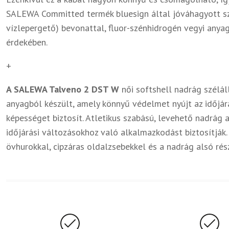
SALEWA Committed termék bluesign által jóváhagyott sz
vízlepergető) bevonattal, fluor-szénhidrogén vegyi anya
érdekében.
+
A SALEWA Talveno 2 DST W
női softshell nadrág szélá
anyagból készült, amely könnyű védelmet nyújt az időjár
képességet biztosít. Atletikus szabású, levehető nadrág
időjárási változásokhoz való alkalmazkodást biztosítják.
övhurokkal, cipzáras oldalzsebekkel és a nadrág alsó részé