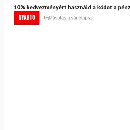
10% kedvezményért használd a kódot a pénz
nyar10
Másolás a vágólapra