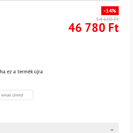
-14%
54 600
Ft
46 780
Ft
 ha ez a termék újra