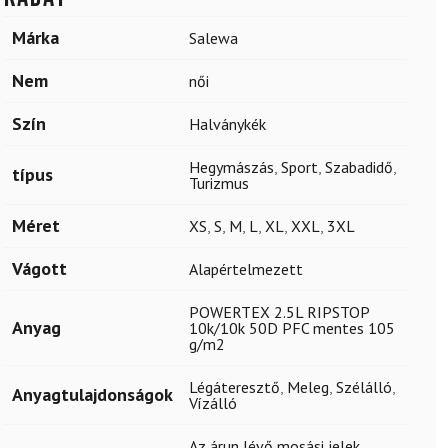
Márka
Salewa
Nem
női
Szín
Halványkék
Hegymászás
,
Sport
,
Szabadidő
,
típus
Turizmus
Méret
XS
,
S
,
M
,
L
,
XL
,
XXL
,
3XL
Vágott
Alapértelmezett
POWERTEX 2.5L RIPSTOP
Anyag
10k/10k 50D PFC mentes 105
g/m2
Légáteresztő
,
Meleg
,
Szélálló
,
Anyagtulajdonságok
Vízálló
Az árun lévő mosási jelek