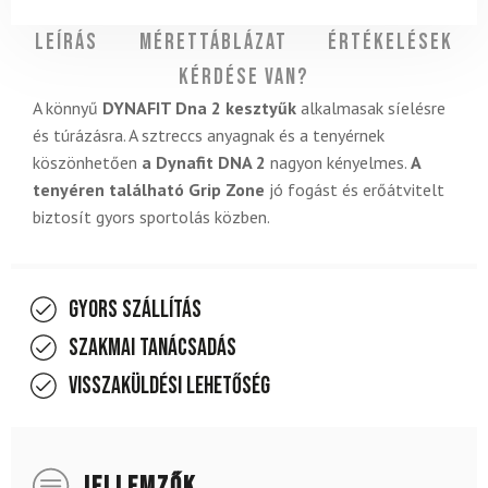
Leírás
Mérettáblázat
Értékelések
Kérdése van?
A könnyű
DYNAFIT Dna 2 kesztyűk
alkalmasak síelésre
és túrázásra. A sztreccs anyagnak és a tenyérnek
köszönhetően
a Dynafit DNA 2
nagyon kényelmes.
A
tenyéren található Grip Zone
jó fogást és erőátvitelt
biztosít gyors sportolás közben.
Gyors szállítás
Szakmai tanácsadás
Visszaküldési lehetőség
JELLEMZŐK