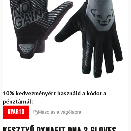
10% kedvezményért használd a kódot a
pénztárnál:
nyar10
Másolás a vágólapra