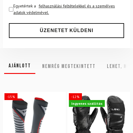
Egyetértek a
felhasználási feltételekkel és a személyes
adatok védelmével.
Ajánlott
NEMRÉG MEGTEKINTETT
Lehet, hog
-15%
-12%
Ingyenes szállítás