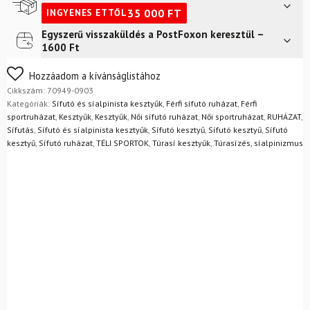
Black
35 000
FT
INGYENES ETTŐL
mennyiség
Egyszerű visszaküldés a PostFoxon keresztül –
Futár a címre
2 400
Ft
1600 Ft
FoxPost
1 500
Ft
Nem biztos a választásában? Semmi gond – a terméket
Hozzáadom a kívánságlistához
egyszerűen visszaküldheti 14 napon belül, indoklás nélkül.
Cikkszám:
70949-0903
Mik a visszaküldés feltételei?
Kategóriák:
Sífutó és síalpinista kesztyűk
,
Férfi sífutó ruházat
,
Férfi
sportruházat
,
Kesztyűk
,
Kesztyűk
,
Női sífutó ruházat
,
Női sportruházat
,
RUHÁZAT
,
Sífutás
,
Sífutó és síalpinista kesztyűk
,
Sífutó kesztyű
,
Sífutó kesztyű
,
Sífutó
kesztyű
,
Sífutó ruházat
,
TÉLI SPORTOK
,
Túrasí kesztyűk
,
Túrasízés, síalpinizmus