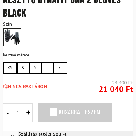
Kesztyű DYNAFIT Dna 2 Gloves
Black
Szín
Kesztyű mérete
XS
S
M
L
XL
23 400
Ft
NINCS RAKTÁRON
21 040
Ft
Kesztyű
KOSÁRBA TESZEM
DYNAFIT
Dna
2
Gloves
1 500
Ft
Szállítás ettől