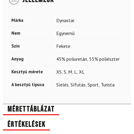
Márka
Dynastar
Nem
Egynemű
Szín
Fekete
Anyag
45% poliuretán
,
55% poliészter
Kesztyű mérete
XS
,
S
,
M
,
L
,
XL
A kesztyű típusa
Síelés
,
Sífutás
,
Sport
,
Turista
Mérettáblázat
Értékelések