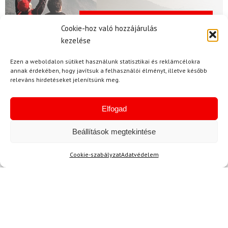
Aktuális hírek megtekintése
Cookie-hoz való hozzájárulás
kezelése
Ezen a weboldalon sütiket használunk statisztikai és reklámcélokra
annak érdekében, hogy javítsuk a felhasználói élményt, illetve később
releváns hirdetéseket jelenítsünk meg.
Akció
Elfogad
Beállítások megtekintése
TERMÉKEK BEMUTATÁSA HASZNÁLAT KÖZBEN
Cookie-szabályzat
Adatvédelem
SZERETNE ELSŐKÉNT ÉRTESÜLNI AZ
ÚJDONSÁGAINKRÓL?