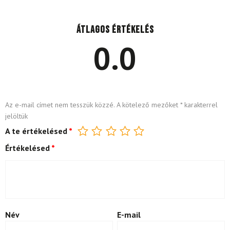
Átlagos értékelés
0.0
Az e-mail címet nem tesszük közzé.
A kötelező mezőket
*
karakterrel
jelöltük
A te értékelésed
*
Értékelésed
*
Név
E-mail