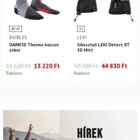
45-47
11
DAINESE
LEKI
DAINESE Thermo hosszú
Síkesztyű LEKI Detect XT
zokni
3D Mitt
15 600 Ft
13 220 Ft
50 700 Ft
44 830 Ft
Raktáron
Raktáron
Hírek