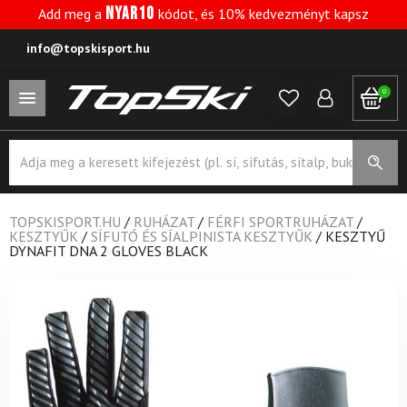
NYAR10
Add meg a
kódot, és 10% kedvezményt kapsz
info@topskisport.hu
0
Products
search
TOPSKISPORT.HU
/
RUHÁZAT
/
FÉRFI SPORTRUHÁZAT
/
KESZTYŰK
/
SÍFUTÓ ÉS SÍALPINISTA KESZTYŰK
/
KESZTYŰ
DYNAFIT DNA 2 GLOVES BLACK