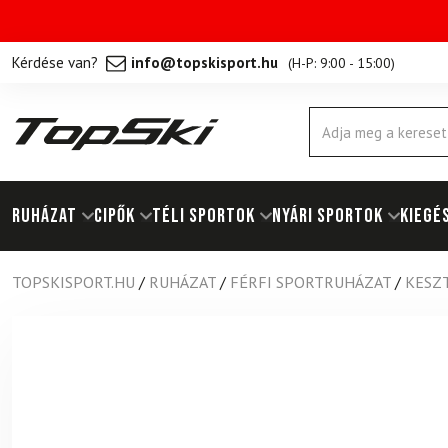
Kérdése van?
info@topskisport.hu
(
H-P: 9:00 - 15:00
)
Products
search
RUHÁZAT
Cipők
TÉLI SPORTOK
NYÁRI SPORTOK
KIEGÉ
TOPSKISPORT.HU
/
RUHÁZAT
/
FÉRFI SPORTRUHÁZAT
/
KESZ