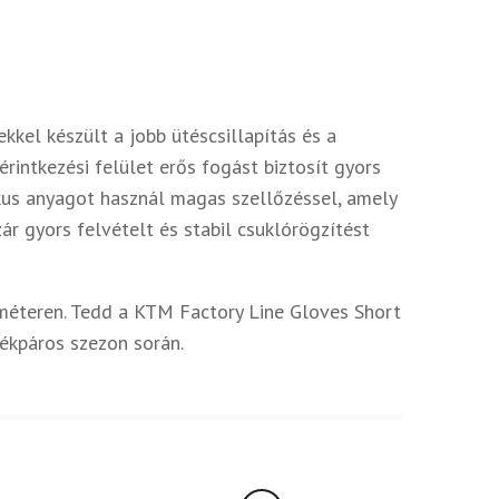
kkel készült a jobb ütéscsillapítás és a
intkezési felület erős fogást biztosít gyors
ikus anyagot használ magas szellőzéssel, amely
ár gyors felvételt és stabil csuklórögzítést
méteren. Tedd a KTM Factory Line Gloves Short
rékpáros szezon során.