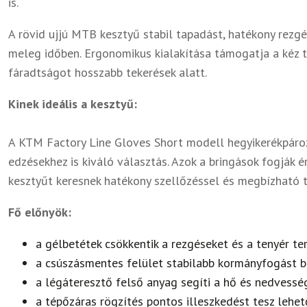
is.
A rövid ujjú MTB kesztyű stabil tapadást, hatékony rezgés
meleg időben. Ergonomikus kialakítása támogatja a kéz 
fáradtságot hosszabb tekerések alatt.
Kinek ideális a kesztyű:
A KTM Factory Line Gloves Short modell hegyikerékpároz
edzésekhez is kiváló választás. Azok a bringások fogják é
kesztyűt keresnek hatékony szellőzéssel és megbízható
Fő előnyök:
a gélbetétek csökkentik a rezgéseket és a tenyér te
a csúszásmentes felület stabilabb kormányfogást b
a légáteresztő felső anyag segíti a hő és nedvessé
a tépőzáras rögzítés pontos illeszkedést tesz lehe