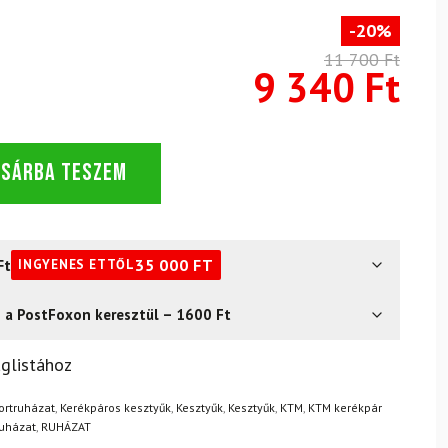
-20%
11 700 Ft
9 340 Ft
OSÁRBA TESZEM
Ft
35 000
FT
INGYENES ETTŐL
s a PostFoxon keresztül – 1600 Ft
? Semmi gond – a terméket egyszerűen visszaküldheti 14
glistához
.
Mik a visszaküldés feltételei?
portruházat
,
Kerékpáros kesztyűk
,
Kesztyűk
,
Kesztyűk
,
KTM
,
KTM kerékpár
ruházat
,
RUHÁZAT