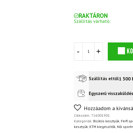
RAKTÁRON
Szállítás várható:
Kesztyű
K
KTM
Factory
Line
Kesztyű
Rövid
1 500
Szállítás ettől
Fekete/Narancs
mennyiség
Egyszerű visszaküldé
Futár a címre
2 400
Ft
FoxPost
1 500
Ft
Nem biztos a választásában
Hozzáadom a kívánsá
napon belül, indoklás nélkül
Cikkszám:
716001901
Kategóriák:
Biciklis kesztyűk
,
Férfi s
kesztyűk
,
KTM kiegészítők
,
Női sport