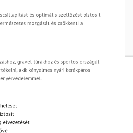
csillapítást és optimális szellőzést biztosít
természetes mozgását és csökkenti a
áshoz, gravel túrákhoz és sportos országúti
rtékelni, akik kényelmes nyári kerékpáros
 tenyérvédelemmel.
rhelését
iztosít
g elvezetését
tővé