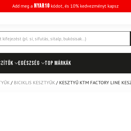
NYAR10
Add meg a
kódot, és 10% kedvezményt kapsz
SZÍTŐK
EGÉSZSÉG
Top márkák
TYŰK
/
BICIKLIS KESZTYŰK
/
KESZTYŰ KTM FACTORY LINE KES