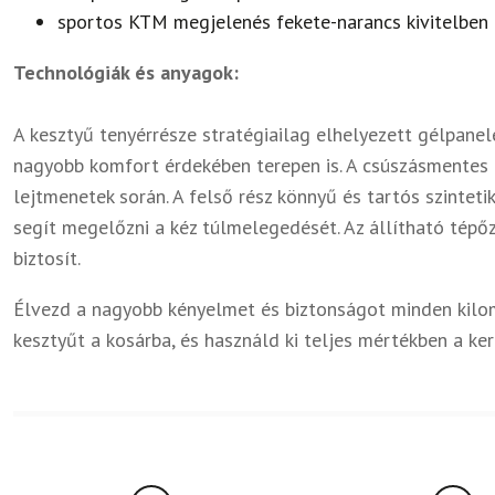
sportos KTM megjelenés fekete-narancs kivitelben
Technológiák és anyagok:
A kesztyű tenyérrésze stratégiailag elhelyezett gélpanele
nagyobb komfort érdekében terepen is. A csúszásmentes ér
lejtmenetek során. A felső rész könnyű és tartós szintet
segít megelőzni a kéz túlmelegedését. Az állítható tépőz
biztosít.
Élvezd a nagyobb kényelmet és biztonságot minden kilo
kesztyűt a kosárba, és használd ki teljes mértékben a ke