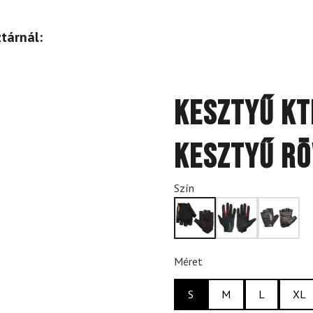
tárnál:
Kesztyű KT
Kesztyű Rö
Szín
Méret
S
M
L
XL