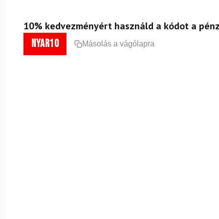
10% kedvezményért használd a kódot a pénz
nyar10
Másolás a vágólapra