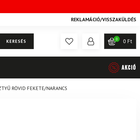
REKLAMÁCIÓ
/
VISSZAKÜLDÉS
0
0
Ft
KERESÉS
AKCIÓ
ZTYŰ RÖVID FEKETE/NARANCS