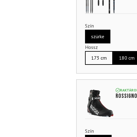
Szín
szürke
Hossz
173 cm
180 cm
RAKTÁRO
ROSSIGNO
Szín