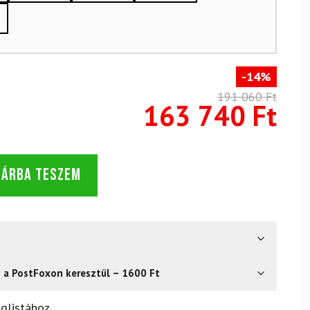
-14%
191 060 Ft
163 740 Ft
SÁRBA TESZEM
s a PostFoxon keresztül – 1600 Ft
? Semmi gond – a terméket egyszerűen visszaküldheti 14
glistához