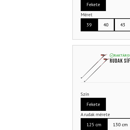
Fekete
Méret
39
40
43
RAKTÁRO
Rudak sí
Szín
Fekete
A rudak mérete
125 cm
130 cm