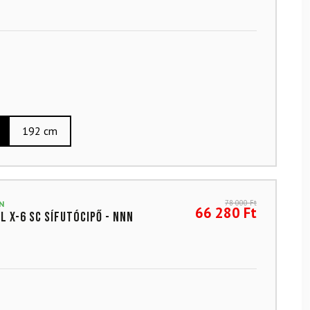
192 cm
78 000
Ft
N
66 280
Ft
L X-6 SC sífutócipő - NNN