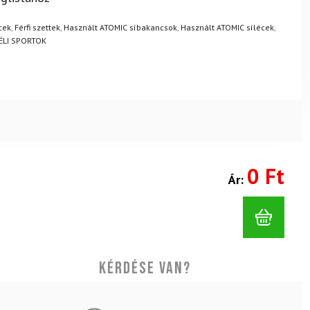
.
Mik a visszaküldés feltételei?
cek
,
Férfi szettek
,
Használt ATOMIC síbakancsok
,
Használt ATOMIC sílécek
,
ÉLI SPORTOK
0 Ft
Ár:
Kérdése van?