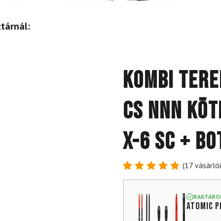
tárnál:
Kombi tere
CS NNN köt
X-6 SC + B
(
17
vásárlói
Értékelés
17
4.88
az
5-ből,
RAKTÁRO
ATOMIC P
értékelés
alapján