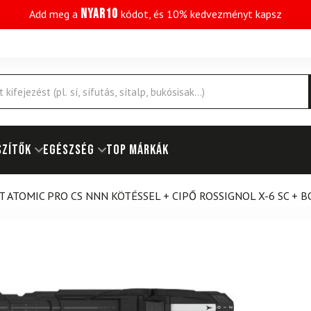
NYAR10
Add meg a
kódot, és 10% kedvezményt kapsz
SZÍTŐK
EGÉSZSÉG
Top márkák
 ATOMIC PRO CS NNN KÖTÉSSEL + CIPŐ ROSSIGNOL X-6 SC + 