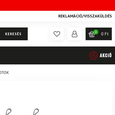
REKLAMÁCIÓ
/
VISSZAKÜLDÉS
0
0
Ft
KERESÉS
AKCIÓ
BOTOK