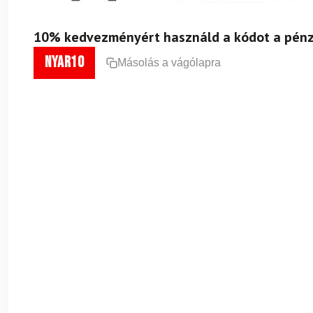
10% kedvezményért használd a kódot a pénz
nyar10
Másolás a vágólapra