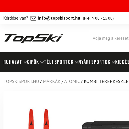
Kérdése van?
info@topskisport.hu
(
H-P: 9:00 - 15:00
)
Products
search
RUHÁZAT
Cipők
TÉLI SPORTOK
NYÁRI SPORTOK
KIEGÉ
TOPSKISPORT.HU
/
MÁRKÁK
/
ATOMIC
/
KOMBI TEREPKÉSZLET