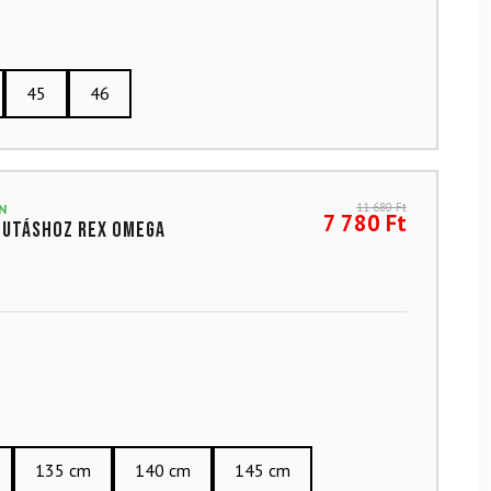
45
46
11 680
Ft
N
7 780
Ft
futáshoz REX Omega
135 cm
140 cm
145 cm