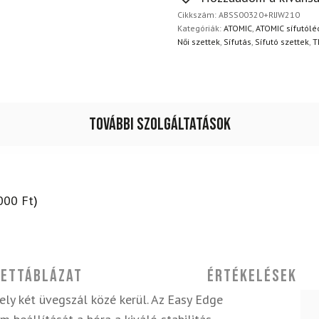
6
napon belül, indoklás nélkül
SC
Cikkszám:
ABSS00320+RIJW210
+
Kategóriák:
ATOMIC
,
ATOMIC sífutólé
Botok
Női szettek
,
Sífutás
,
Sífutó szettek
,
T
mennyiség
További szolgáltatások
000
Ft
)
ettáblázat
Értékelések
ly két üvegszál közé kerül. Az Easy Edge