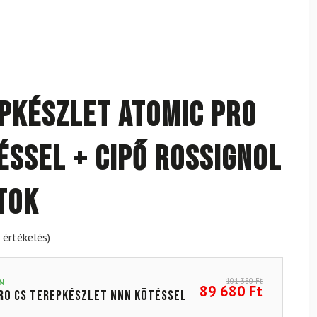
pkészlet ATOMIC Pro
éssel + Cipő ROSSIGNOL
otok
 értékelés)
101 380
Ft
N
89 680
Ft
ro CS terepkészlet NNN kötéssel