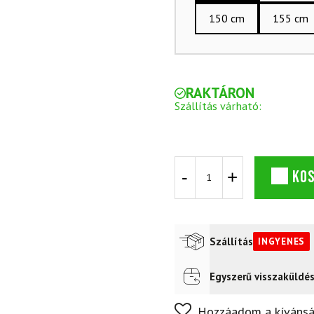
150 cm
155 cm
RAKTÁRON
Szállítás várható:
Kombi
KO
terepkészlet
ATOMIC
Pro
CS
NNN
Szállítás
INGYENES
kötéssel
+
Cipő
Egyszerű visszaküldé
Futár a címre
Ingyenes
ROSSIGNOL
X-
Nem biztos a választásában
Hozzáadom a kívánsá