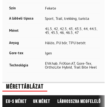
Szín
Fekete
A lábbeli típusa
Sport
,
Trail
,
trekking
,
turista
41.5
,
42
,
42.5
,
43
,
43.5
,
44
,
44.5
,
Méret
45
,
45.5
,
46
,
46.5
,
47
Anyag
Hálós
,
PU bőr
,
TPU betét
Gore-tex
Igen
EVA hab
,
FriXion AT
,
Gore-Tex
,
Technológia
OrthoLite Hybrid
,
Trail Bite Heel
Mérettáblázat
EU-s méret
UK méret
Lábhosszra megfelelő