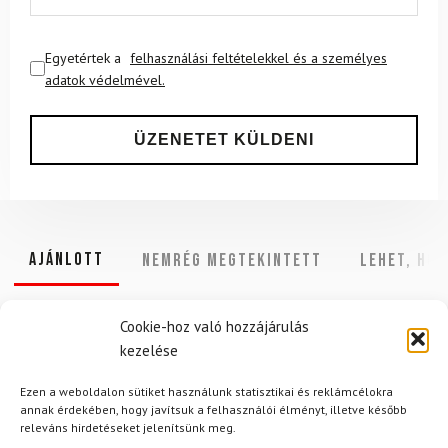
Egyetértek a
felhasználási feltételekkel és a személyes
adatok védelmével.
Ajánlott
NEMRÉG MEGTEKINTETT
Lehet, hog
Cookie-hoz való hozzájárulás
kezelése
-25%
Ezen a weboldalon sütiket használunk statisztikai és reklámcélokra
annak érdekében, hogy javítsuk a felhasználói élményt, illetve később
releváns hirdetéseket jelenítsünk meg.