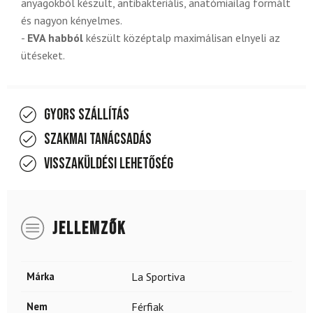
anyagokból készült, antibakteriális, anatómiailag formált
és nagyon kényelmes.
-
EVA habból
készült középtalp maximálisan elnyeli az
ütéseket.
Gyors szállítás
Szakmai tanácsadás
Visszaküldési lehetőség
JELLEMZŐK
Márka
La Sportiva
Nem
Férfiak