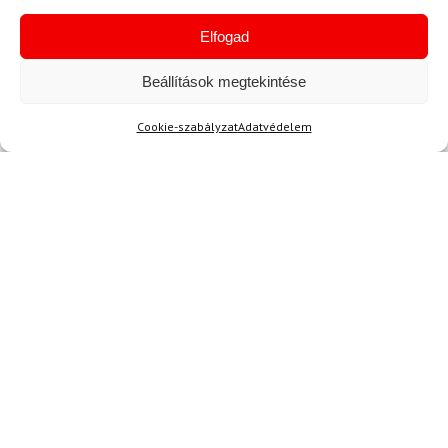
Elfogad
Beállítások megtekintése
Cookie-szabályzat
Adatvédelem
40 2/3
41 1/3
42
42 2/3
43 1/3
44
44 2/3
45 1/3
46
46 2/3
47 1/3
SALOMON
Cipő SALOMON Reelax
MOC 6.0 Fekete/Ötvözet
31 200 Ft
23 380 Ft
Raktáron