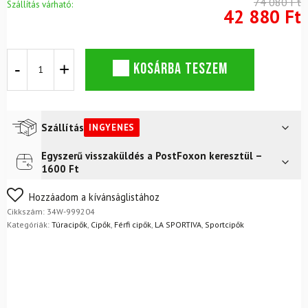
74 080 Ft
Szállítás várható:
42 880 Ft
Cipő
KOSÁRBA TESZEM
LA
SPORTIVA
Savage
22
GTX
Szállítás
INGYENES
-
GoreTex
Egyszerű visszaküldés a PostFoxon keresztül –
Futár a címre
Ingyenes
mennyiség
1600 Ft
FoxPost
Ingyenes
Nem biztos a választásában? Semmi gond – a terméket
Hozzáadom a kívánságlistához
egyszerűen visszaküldheti 14 napon belül, indoklás nélkül.
Cikkszám:
34W-999204
Mik a visszaküldés feltételei?
Kategóriák:
Túracipők
,
Cipők
,
Férfi cipők
,
LA SPORTIVA
,
Sportcipők