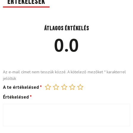
Értékelések
Átlagos értékelés
0.0
Az e-mail címet nem tesszük közzé.
A kötelező mezőket
*
karakterrel
jelöltük
A te értékelésed
*
Értékelésed
*