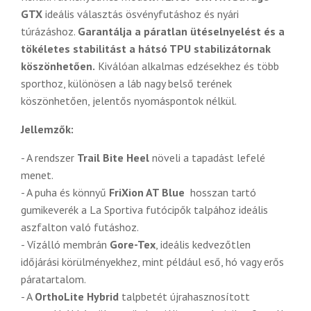
GTX
ideális választás ösvényfutáshoz és nyári
túrázáshoz.
Garantálja a páratlan ütéselnyelést és a
tökéletes stabilitást a hátsó TPU stabilizátornak
köszönhetően.
Kiválóan alkalmas edzésekhez és több
sporthoz, különösen a láb nagy belső terének
köszönhetően, jelentős nyomáspontok nélkül.
Jellemzők:
- A rendszer
Trail Bite Heel
növeli a tapadást lefelé
menet.
- A puha és könnyű
FriXion AT Blue
hosszan tartó
gumikeverék a La Sportiva futócipők talpához ideális
aszfalton való futáshoz.
- Vízálló membrán
Gore-Tex
, ideális kedvezőtlen
időjárási körülményekhez, mint például eső, hó vagy erős
páratartalom.
- A
OrthoLite Hybrid
talpbetét újrahasznosított