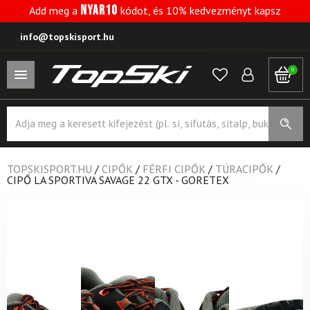
NYAR10
Add meg a
kódot, és 10% kedvezményt kapsz
info@topskisport.hu
0
Products
search
TOPSKISPORT.HU
/
CIPŐK
/
FÉRFI CIPŐK
/
TÚRACIPŐK
/
CIPŐ LA SPORTIVA SAVAGE 22 GTX - GORETEX