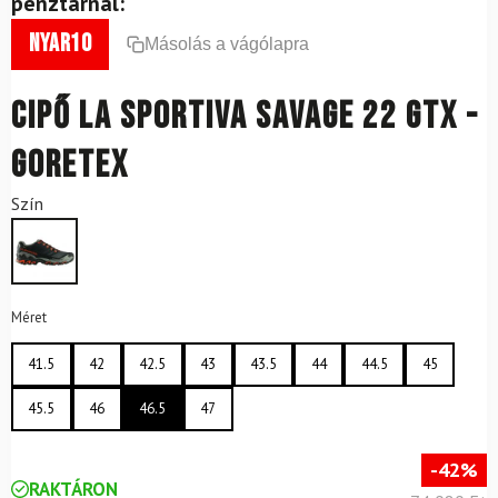
pénztárnál:
nyar10
Másolás a vágólapra
Cipő LA SPORTIVA Savage 22 GTX -
GoreTex
Szín
Méret
41.5
42
42.5
43
43.5
44
44.5
45
45.5
46
46.5
47
-42%
RAKTÁRON