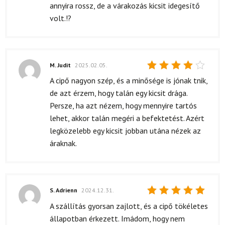
annyira rossz, de a várakozás kicsit idegesítő
volt.!?
M. Judit
2025.02.05.
Értékelés:
A cipő nagyon szép, és a minősége is jónak tnik,
4
/ 5
de azt érzem, hogy talán egy kicsit drága.
Persze, ha azt nézem, hogy mennyire tartós
lehet, akkor talán megéri a befektetést. Azért
legközelebb egy kicsit jobban utána nézek az
áraknak.
S. Adrienn
2024.12.31.
Értékelés:
A szállítás gyorsan zajlott, és a cipő tökéletes
5
/ 5
állapotban érkezett. Imádom, hogy nem