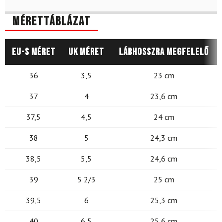
Mérettáblázat
EU-s méret
UK méret
Lábhosszra megfelelő
36
3,5
23 cm
37
4
23,6 cm
37,5
4,5
24 cm
38
5
24,3 cm
38,5
5,5
24,6 cm
39
5 2/3
25 cm
39,5
6
25,3 cm
40
6,5
25,6 cm