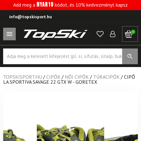
NYAR10
Add meg a
kódot, és 10% kedvezményt kapsz
info@topskisport.hu
0
Products
search
TOPSKISPORT.HU
/
CIPŐK
/
NŐI CIPŐK
/
TÚRACIPŐK
/
CIPŐ
LA SPORTIVA SAVAGE 22 GTX W - GORETEX