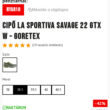
pénztárnál:
nyar10
Másolás a vágólapra
Cipő LA SPORTIVA Savage 22 GTX
W - GoreTex
(
19
vásárlói értékelés)
Értékelés
19
Szín
4.79
az
5-ből,
értékelés
alapján
Méret
38
38.5
39.5
40
40.5
-42%
RAKTÁRON