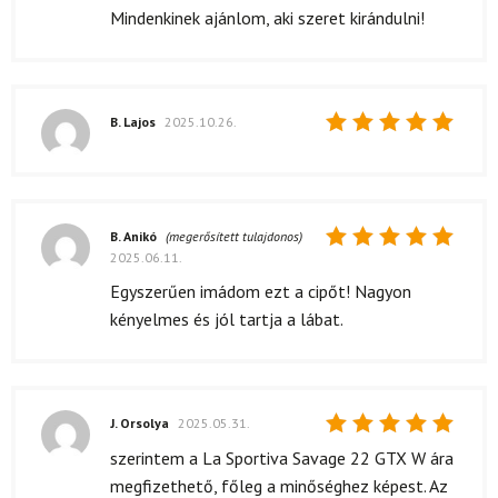
Mindenkinek ajánlom, aki szeret kirándulni!
B. Lajos
2025.10.26.
Értékelés:
5
/ 5
B. Anikó
(megerősített tulajdonos)
2025.06.11.
Értékelés:
5
/ 5
Egyszerűen imádom ezt a cipőt! Nagyon
kényelmes és jól tartja a lábat.
J. Orsolya
2025.05.31.
Értékelés:
szerintem a La Sportiva Savage 22 GTX W ára
5
/ 5
megfizethető, főleg a minőséghez képest. Az