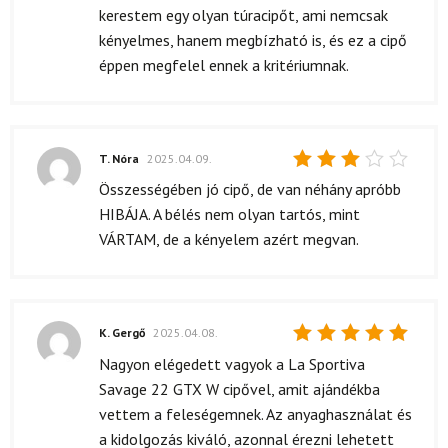
kerestem egy olyan túracipőt, ami nemcsak
kényelmes, hanem megbízható is, és ez a cipő
éppen megfelel ennek a kritériumnak.
T. Nóra
2025.04.09.
Értékelés:
Összességében jó cipő, de van néhány apróbb
3
/ 5
HIBÁJA. A bélés nem olyan tartós, mint
VÁRTAM, de a kényelem azért megvan.
K. Gergő
2025.04.08.
Értékelés:
Nagyon elégedett vagyok a La Sportiva
5
/ 5
Savage 22 GTX W cipővel, amit ajándékba
vettem a feleségemnek. Az anyaghasználat és
a kidolgozás kiváló, azonnal érezni lehetett