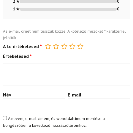
2 ★
0
1 ★
0
Az e-mail címet nem tesszük közzé.
A kötelező mezőket
*
karakterrel
jelöltük
A te értékelésed
*
Értékelésed
*
Név
E-mail
A nevem, e-mail címem, és weboldalcímem mentése a
böngészőben a következő hozzászólásomhoz.