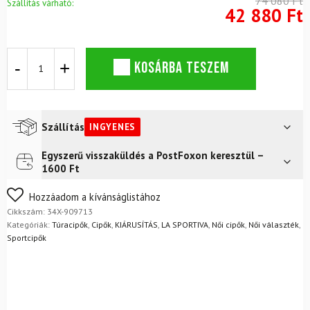
74 080 Ft
Szállítás várható:
42 880 Ft
Cipő
KOSÁRBA TESZEM
LA
SPORTIVA
Savage
22
GTX
Szállítás
INGYENES
W
-
Egyszerű visszaküldés a PostFoxon keresztül –
Futár a címre
Ingyenes
GoreTex
1600 Ft
mennyiség
FoxPost
Ingyenes
Nem biztos a választásában? Semmi gond – a terméket
Hozzáadom a kívánságlistához
egyszerűen visszaküldheti 14 napon belül, indoklás nélkül.
Cikkszám:
34X-909713
Mik a visszaküldés feltételei?
Kategóriák:
Túracipők
,
Cipők
,
KIÁRUSÍTÁS
,
LA SPORTIVA
,
Női cipők
,
Női választék
,
Sportcipők