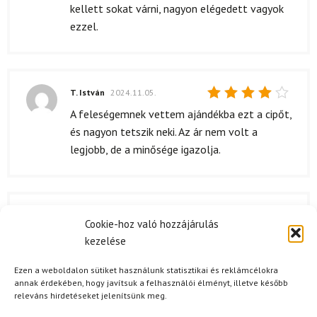
kellett sokat várni, nagyon elégedett vagyok
ezzel.
T. István
2024.11.05.
Értékelés:
A feleségemnek vettem ajándékba ezt a cipőt,
4
/ 5
és nagyon tetszik neki. Az ár nem volt a
legjobb, de a minősége igazolja.
V. Virág
2024.10.05.
Cookie-hoz való hozzájárulás
Értékelés:
A csomagolás nagyon praktikus volt. Az egyik
kezelése
5
/ 5
legjobb dolog, hogy a cipő tökéletes
Ezen a weboldalon sütiket használunk statisztikai és reklámcélokra
állapotban érkezett meg, semmi gond nem
annak érdekében, hogy javítsuk a felhasználói élményt, illetve később
volt vele. Szép, letisztult dizájnja van, és az
releváns hirdetéseket jelenítsünk meg.
anyagok minősége is kiemelkedő. Ráadásul,