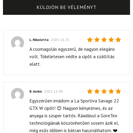
L. Nikoletta
2025.11.25.
Értékelés:
A csomagolás egyszerű, de nagyon elegáns
5
/ 5
volt. Tökéletesen védte a cipőt a szállítás
alatt.
B. Anikó
2025.11.09.
Értékelés:
Egyszerűen imádom a La Sportiva Savage 22
5
/ 5
GTX W cipőt! 😊 Nagyon kényelmes, és az
anyaga is szuper tartós. Ráadásul a GoreTex
technológiának köszönhetően sosem ázik el,
még esős időben is bátran használhatom. ❤️