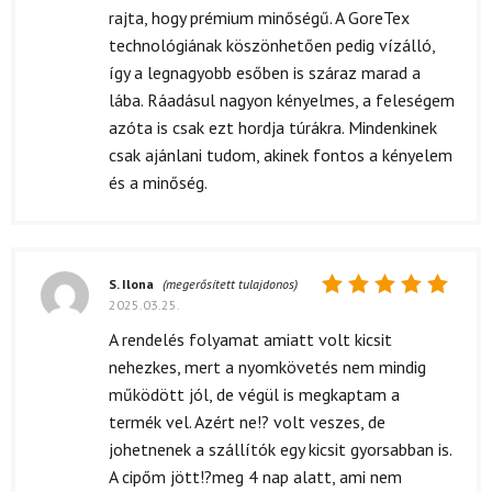
rajta, hogy prémium minőségű. A GoreTex
technológiának köszönhetően pedig vízálló,
így a legnagyobb esőben is száraz marad a
lába. Ráadásul nagyon kényelmes, a feleségem
azóta is csak ezt hordja túrákra. Mindenkinek
csak ajánlani tudom, akinek fontos a kényelem
és a minőség.
S. Ilona
(megerősített tulajdonos)
2025.03.25.
Értékelés:
5
/ 5
A rendelés folyamat amiatt volt kicsit
nehezkes, mert a nyomkövetés nem mindig
működött jól, de végül is megkaptam a
termék vel. Azért ne!? volt veszes, de
johetnenek a szállítók egy kicsit gyorsabban is.
A cipőm jött!?meg 4 nap alatt, ami nem