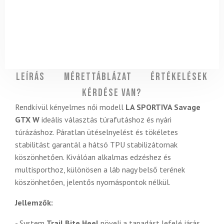
Leírás
Mérettáblázat
Értékelések
Kérdése van?
Rendkívül kényelmes női modell
LA SPORTIVA Savage
GTX W
ideális választás túrafutáshoz és nyári
túrázáshoz. Páratlan ütéselnyelést és tökéletes
stabilitást garantál a hátsó TPU stabilizátornak
köszönhetően. Kiválóan alkalmas edzéshez és
multisporthoz, különösen a láb nagy belső terének
köszönhetően, jelentős nyomáspontok nélkül.
Jellemzők:
- System
Trail Bite Heel
növeli a tapadást lefelé járás