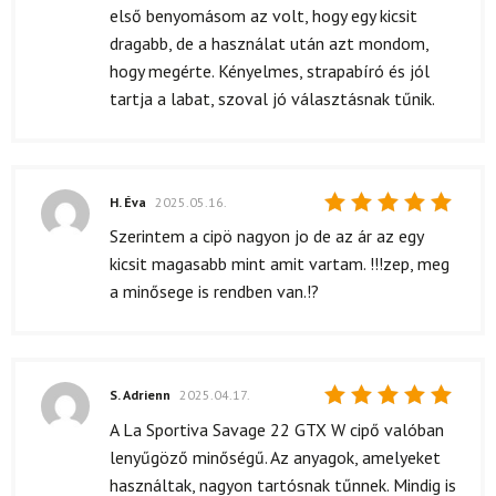
első benyomásom az volt, hogy egy kicsit
dragabb, de a használat után azt mondom,
hogy megérte. Kényelmes, strapabíró és jól
tartja a labat, szoval jó választásnak tűnik.
H. Éva
2025.05.16.
Értékelés:
Szerintem a cipö nagyon jo de az ár az egy
5
/ 5
kicsit magasabb mint amit vartam. !!!zep, meg
a minősege is rendben van.!?
S. Adrienn
2025.04.17.
Értékelés:
A La Sportiva Savage 22 GTX W cipő valóban
5
/ 5
lenyűgöző minőségű. Az anyagok, amelyeket
használtak, nagyon tartósnak tűnnek. Mindig is