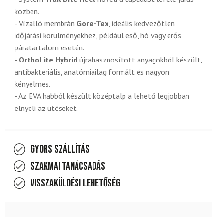
közben.
- Vízálló membrán
Gore-Tex
, ideális kedvezőtlen
időjárási körülményekhez, például eső, hó vagy erős
páratartalom esetén.
-
OrthoLite Hybrid
újrahasznosított anyagokból készült,
antibakteriális, anatómiailag formált és nagyon
kényelmes.
- Az EVA habból készült középtalp a lehető legjobban
elnyeli az ütéseket.
Gyors szállítás
Szakmai tanácsadás
Visszaküldési lehetőség