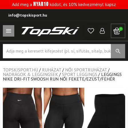
NYAR10
Add meg a
kódot, és 10% kedvezményt kapsz
info@topskisport.hu
0
Products
search
TOPSKISPORT.HU
/
RUHÁZAT
/
NŐI SPORTRUHÁZAT
/
NADRÁGOK & LEGGINGSEK
/
SPORT LEGGINGS
/
LEGGINGS
NIKE DRI-FIT SWOOSH RUN NŐI FEKETE/EZÜST/FEHÉR