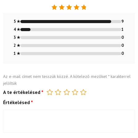
Értékelés:
4.9
/ 5
5 ★
9
4 ★
1
3 ★
0
2 ★
0
1 ★
0
Az e-mail címet nem tesszük közzé.
A kötelező mezőket
*
karakterrel
jelöltük
A te értékelésed
*
Értékelésed
*