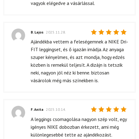
vagyok elégedve a vásárlással.
B. Lajos
2025.11.28.
Értékelés:
Ajándékba vettem a feleségemnek a NIKE Dri-
5
/ 5
FIT leggingset, és ő igazán imádja. Az anyaga
szuper kényelmes, és azt mondja, hogy edzés
közben is remekül teljesít. A dizájn is tetszik
neki, nagyon jól néz ki benne. biztosan
vásárolok még más színekben is.
F. Anita
2025.10.14.
Értékelés:
A leggings csomagolása nagyon szép volt, egy
5
/ 5
igényes NIKE dobozban érkezett, ami még
különlegesebbé tette az ajándékozást.