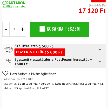
RAKTÁRON
21 430 Ft
Szállítás várható:
17 120 Ft
Leggings
KOSÁRBA TESZEM
NIKE
Dri-
FIT
Swoosh
1 500
Ft
Szállítás ettől
Run
35 000
FT
INGYENES ETTŐL
női
fekete/ezüst/fehér
Egyszerű visszaküldés a PostFoxon keresztül –
Futár a címre
2 400
Ft
mennyiség
1600 Ft
FoxPost
1 500
Ft
Nem biztos a választásában? Semmi gond – a terméket
Hozzáadom a kívánságlistához
egyszerűen visszaküldheti 14 napon belül, indoklás nélkül.
Cikkszám:
DM7767-010
Mik a visszaküldés feltételei?
Kategóriák:
Sport leggings
,
Nadrágok & Leggingsek
,
NIKE
,
NIKE leggings
,
NIKE
ruházat
,
Női sportruházat
,
RUHÁZAT