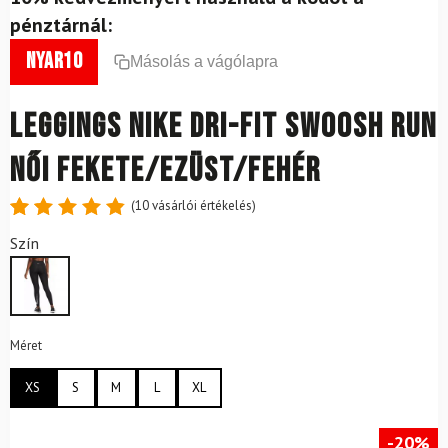
pénztárnál:
nyar10
Másolás a vágólapra
Leggings NIKE Dri-FIT Swoosh Run
női fekete/ezüst/fehér
(
10
vásárlói értékelés)
Értékelés
10
Szín
4.9
az 5-
ből,
értékelés
alapján
Méret
XS
S
M
L
XL
-20%