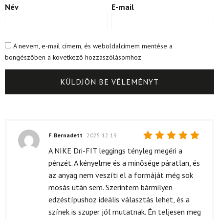
Név
E-mail
A nevem, e-mail címem, és weboldalcímem mentése a
böngészőben a következő hozzászólásomhoz.
F. Bernadett
2025.12.19.
Értékelés:
A NIKE Dri-FIT leggings tényleg megéri a
5
/ 5
pénzét. A kényelme és a minősége páratlan, és
az anyag nem veszíti el a formáját még sok
mosás után sem. Szerintem bármilyen
edzéstípushoz ideális választás lehet, és a
színek is szuper jól mutatnak. Én teljesen meg