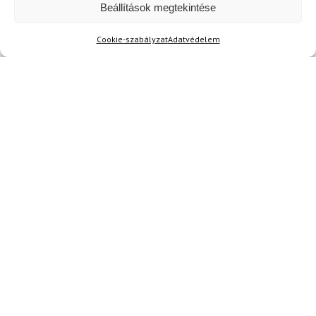
Beállítások megtekintése
Cookie-szabályzat
Adatvédelem
Név
E-mail
Az üzeneted
Egyetértek a
felhasználási feltételekkel és a személyes