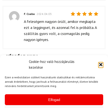
F. Csaba
2024.04.03.
Értékelés:
A feleségem nagyon örült, amikor megkapta
5
/ 5
ezt a leggingset, és azonnal fel is próbálta. A
szállítás gyors volt, a csomagolás pedig
nagyon igényes.
Kérdése van?
Cookie-hoz való hozzájárulás
kezelése
Ezen a weboldalon sütiket használunk statisztikai és reklámcélokra
annak érdekében, hogy javítsuk a felhasználói élményt, illetve később
releváns hirdetéseket jelenítsünk meg.
Kérdése van?
Elfogad
info@topskisport.hu