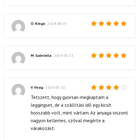
O. Kinga
2024.08.07.
Értékelés:
5
/ 5
M. Gabriella
2024.05.13.
Értékelés:
5
/ 5
V. Virág
2024.05.10.
Értékelés:
Tetszett, hogy gyorsan megkaptam a
4
/ 5
leggingset, de a szállítási idő egy kicsit
hosszabb volt, mint vártam. Az anyaga viszont
nagyon kellemes, szóval megérte a
várakozást.