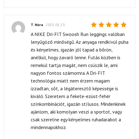
T. Nóra
2025.01.23.
Értékelés:
A NIKE Dri-FIT Swoosh Run leggings valóban
5
/ 5
lenyűgöző minőségű. Az anyaga rendkívül puha
és kényelmes, igazán jól tapad a bőrön,
anélkül, hogy zavaró lenne. Futás közben is
remekül tartja magát, nem csúszik le, ami
nagyon fontos számomra. A Dri-FIT
technológia miatt nem érzem magam
izzadtan, sőt, a légáteresztő képessége is
kiváló. Szeretem a fekete-ezüst-fehér
színkombinációt, igazán stílusos. Mindenkinek
ajánlom, aki komolyan veszi a sportot, vagy
csak szeretne egy kényelmes ruhadarabot a
mindennapokhoz.