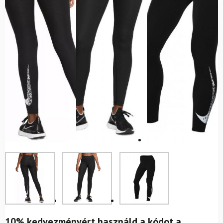
10% kedvezményért használd a kódot a