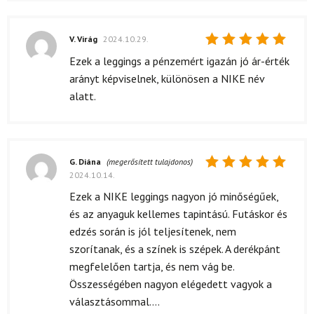
V. Virág
2024.10.29.
Értékelés:
Ezek a leggings a pénzemért igazán jó ár-érték
5
/ 5
arányt képviselnek, különösen a NIKE név
alatt.
G. Diána
(megerősített tulajdonos)
2024.10.14.
Értékelés:
5
/ 5
Ezek a NIKE leggings nagyon jó minőségűek,
és az anyaguk kellemes tapintású. Futáskor és
edzés során is jól teljesítenek, nem
szorítanak, és a színek is szépek. A derékpánt
megfelelően tartja, és nem vág be.
Összességében nagyon elégedett vagyok a
választásommal....