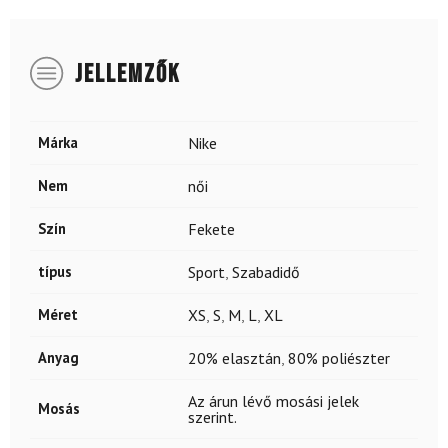
JELLEMZŐK
Márka
Nike
Nem
női
Szín
Fekete
típus
Sport
,
Szabadidő
Méret
XS
,
S
,
M
,
L
,
XL
Anyag
20% elasztán
,
80% poliészter
Az árun lévő mosási jelek
Mosás
szerint.