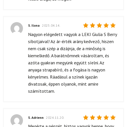
4
/ 5
S. Ilona
2025.04.14.
Értékelés:
Nagyon elégedett vagyok a LEKI Giulia S Berry
5
/ 5
síbotjaival! Az ár-érték arány kedvező, hiszen
nem csak szép a dizájnja, de a minőség is
kiemelkedő. A barátnőmnek vásároltam, és
azóta gyakran megyünk együtt síelni. Az
anyaga strapabíró, és a fogása is nagyon
kényelmes. Ráadásul a színek igazán
divatosak, éppen olyanok, mint amire
számítottam.
S. Adrienn
2024.11.20.
Értékelés:
Megérte a pénzét, biztos vagyok benne, hogy