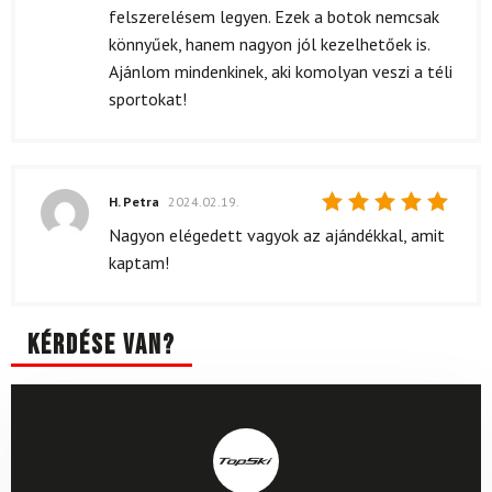
felszerelésem legyen. Ezek a botok nemcsak
könnyűek, hanem nagyon jól kezelhetőek is.
Ajánlom mindenkinek, aki komolyan veszi a téli
sportokat!
H. Petra
2024.02.19.
Értékelés:
Nagyon elégedett vagyok az ajándékkal, amit
5
/ 5
kaptam!
Kérdése van?