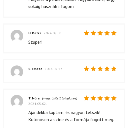
5
/ 5
sokáig használni fogom.
H. Petra
2024.09.06.
Értékelés:
Szuper!
5
/ 5
S. Emese
2024.05.17.
Értékelés:
5
/ 5
T. Nóra
(megerősített tulajdonos)
2024.05.02.
Értékelés:
5
/ 5
Ajándékba kaptam, és nagyon tetszik!
Különösen a színe és a formája fogott meg.