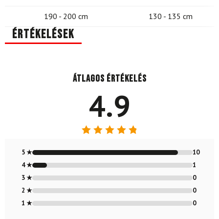
190 - 200 cm
130 - 135 cm
Értékelések
Átlagos értékelés
4.9
Értékelés:
4.91
/ 5
5 ★
10
4 ★
1
3 ★
0
2 ★
0
1 ★
0