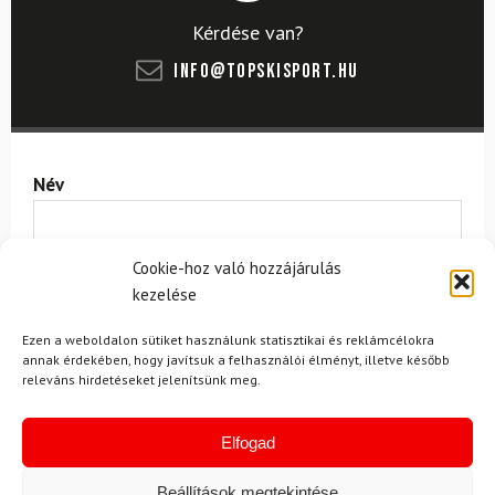
Kérdése van?
info@topskisport.hu
Név
Cookie-hoz való hozzájárulás
E-mail
kezelése
Ezen a weboldalon sütiket használunk statisztikai és reklámcélokra
annak érdekében, hogy javítsuk a felhasználói élményt, illetve később
Az üzeneted
releváns hirdetéseket jelenítsünk meg.
Elfogad
Beállítások megtekintése