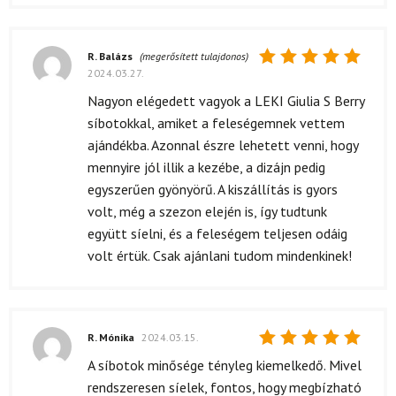
R. Balázs
(megerősített tulajdonos)
2024.03.27.
Értékelés:
5
/ 5
Nagyon elégedett vagyok a LEKI Giulia S Berry
síbotokkal, amiket a feleségemnek vettem
ajándékba. Azonnal észre lehetett venni, hogy
mennyire jól illik a kezébe, a dizájn pedig
egyszerűen gyönyörű. A kiszállítás is gyors
volt, még a szezon elején is, így tudtunk
együtt síelni, és a feleségem teljesen odáig
volt értük. Csak ajánlani tudom mindenkinek!
R. Mónika
2024.03.15.
Értékelés:
A síbotok minősége tényleg kiemelkedő. Mivel
5
/ 5
rendszeresen síelek, fontos, hogy megbízható