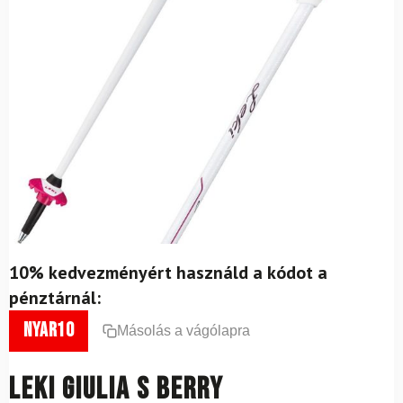
10% kedvezményért használd a kódot a
pénztárnál:
nyar10
Másolás a vágólapra
LEKI Giulia S Berry