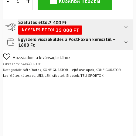
KOSÁRBA TESZEM
Giulia
S
Berry
mennyiség
2 400
Ft
Szállítás ettől
35 000
FT
INGYENES ETTŐL
Egyszerű visszaküldés a PostFoxon keresztül –
Futár a címre
2 400
Ft
1600 Ft
Nem biztos a választásában? Semmi gond – a terméket
Hozzáadom a kívánságlistához
egyszerűen visszaküldheti 14 napon belül, indoklás nélkül.
Cikkszám:
6406605105
Mik a visszaküldés feltételei?
Kategóriák:
Női síbotok
,
KONFIGURÁTOR - Lejtő oszlopok
,
KONFIGURATOR -
Lesiklóléc kötéssel
,
LEKI
,
LEKI síbotok
,
Síbotok
,
TÉLI SPORTOK