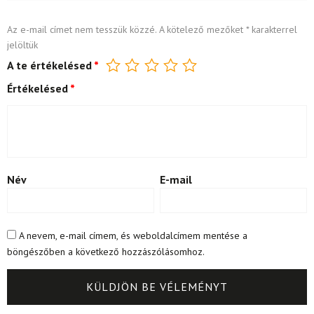
Az e-mail címet nem tesszük közzé.
A kötelező mezőket
*
karakterrel
jelöltük
A te értékelésed
*
Értékelésed
*
Név
E-mail
A nevem, e-mail címem, és weboldalcímem mentése a
böngészőben a következő hozzászólásomhoz.