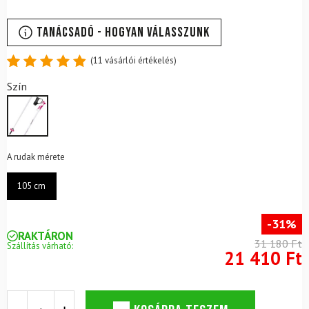
Tanácsadó - Hogyan válasszunk
(
11
vásárlói értékelés)
Értékelés
11
Szín
4.91
az
5-ből,
értékelés
alapján
A rudak mérete
105 cm
-31%
RAKTÁRON
31 180 Ft
Szállítás várható:
21 410 Ft
LEKI