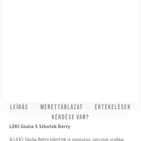
Leírás
Mérettáblázat
Értékelések
Kérdése van?
LEKI Giulia S Síbotok Berry
A LEKI Giulia Berry síbotok
jó minőségű, letisztult grafikai