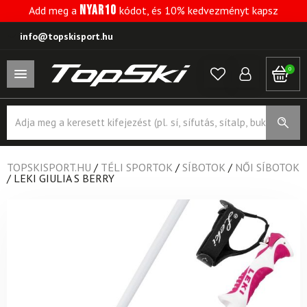
NYAR10
Add meg a
kódot, és 10% kedvezményt kapsz
info@topskisport.hu
0
Products
search
TOPSKISPORT.HU
/
TÉLI SPORTOK
/
SÍBOTOK
/
NŐI SÍBOTOK
/
LEKI GIULIA S BERRY