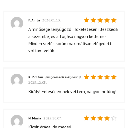
F. Anita
2026.01.13.
Értékelés:
A minősége lenyűgöző! Tökéletesen illeszkedik
5
/ 5
a kezembe, és a fogása nagyon kellemes.
Minden síelés során maximálisan elégedett
voltam velük.
K. Zoltán
(megerősített tulajdonos)
2025.12.05.
Értékelés:
5
/ 5
Király! Feleségemnek vettem, nagyon boldog!
N. Mária
2025.10.07.
Értékelés:
Kicsit drága, de megéri.