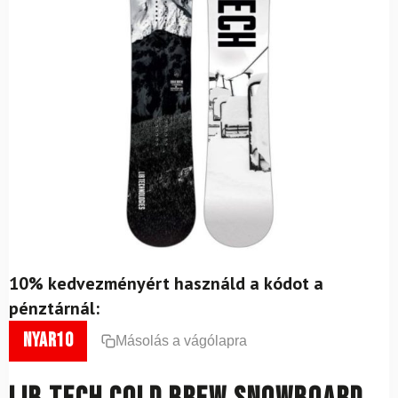
10% kedvezményért használd a kódot a
pénztárnál:
nyar10
Másolás a vágólapra