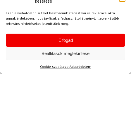
kezelése
37 050 Ft
29 620 Ft
31 200 Ft
28 040 Ft
Ezen a weboldalon sütiket használunk statisztikai és reklámcélokra
annak érdekében, hogy javítsuk a felhasználói élményt, illetve később
Raktáron
Raktáron
releváns hirdetéseket jelenítsünk meg.
-11%
Elfogad
Beállítások megtekintése
Cookie-szabályzat
Adatvédelem
LEKI
Karbon botok sífutáshoz
LEKI CC 450
35 100 Ft
31 180 Ft