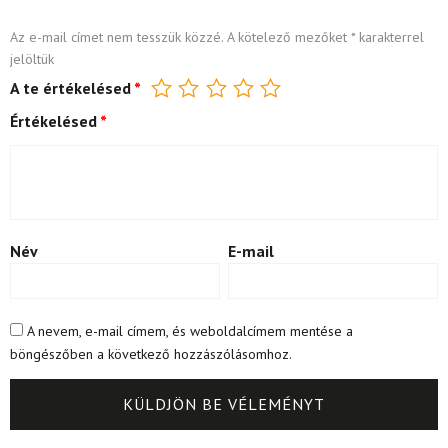
Az e-mail címet nem tesszük közzé.
A kötelező mezőket
*
karakterrel
jelöltük
A te értékelésed
*
Értékelésed
*
Név
E-mail
A nevem, e-mail címem, és weboldalcímem mentése a
böngészőben a következő hozzászólásomhoz.