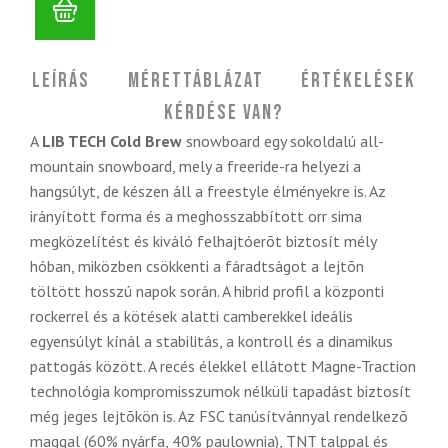
Leírás
Mérettáblázat
Értékelések
Kérdése van?
A
LIB TECH
Cold Brew
snowboard egy sokoldalú all-
mountain snowboard, mely a freeride-ra helyezi a
hangsúlyt, de készen áll a freestyle élményekre is. Az
irányított forma és a meghosszabbított orr sima
megközelítést és kiváló felhajtóerõt biztosít mély
hóban, miközben csökkenti a fáradtságot a lejtõn
töltött hosszú napok során. A hibrid profil a központi
rockerrel és a kötések alatti camberekkel ideális
egyensúlyt kínál a stabilitás, a kontroll és a dinamikus
pattogás között. A recés élekkel ellátott Magne-Traction
technológia kompromisszumok nélküli tapadást biztosít
még jeges lejtõkön is. Az FSC tanúsítvánnyal rendelkezõ
maggal (60% nyárfa, 40% paulownia), TNT talppal és