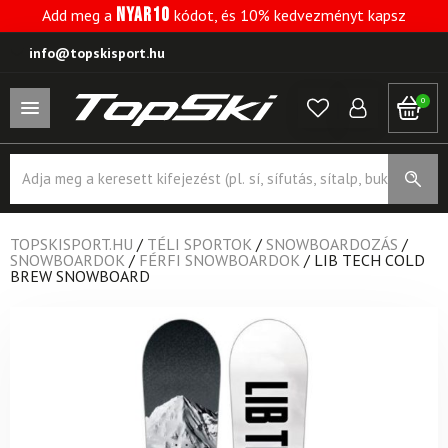
NYAR10
Add meg a
kódot, és 10% kedvezményt kapsz
info@topskisport.hu
0
Products
search
TOPSKISPORT.HU
/
TÉLI SPORTOK
/
SNOWBOARDOZÁS
/
SNOWBOARDOK
/
FÉRFI SNOWBOARDOK
/
LIB TECH COLD
BREW SNOWBOARD