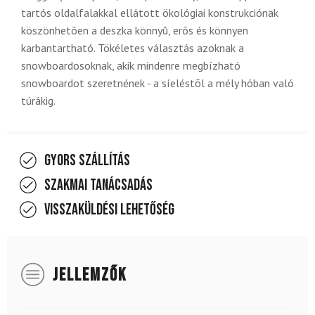
tartós oldalfalakkal ellátott ökológiai konstrukciónak
köszönhetõen a deszka könnyû, erõs és könnyen
karbantartható. Tökéletes választás azoknak a
snowboardosoknak, akik mindenre megbízható
snowboardot szeretnének - a síeléstõl a mély hóban való
túrákig.
Gyors szállítás
Szakmai tanácsadás
Visszaküldési lehetőség
JELLEMZŐK