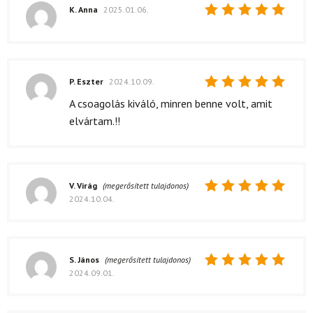
K. Anna
2025.01.06.
Értékelés:
5
/ 5
P. Eszter
2024.10.09.
Értékelés:
A csoagolás kiváló, minren benne volt, amit
5
/ 5
elvártam.!!
V. Virág
(megerősített tulajdonos)
2024.10.04.
Értékelés:
5
/ 5
S. János
(megerősített tulajdonos)
2024.09.01.
Értékelés:
5
/ 5