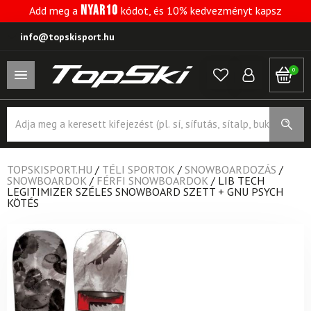
NYAR10
Add meg a
kódot, és 10% kedvezményt kapsz
info@topskisport.hu
0
Products
search
TOPSKISPORT.HU
/
TÉLI SPORTOK
/
SNOWBOARDOZÁS
/
SNOWBOARDOK
/
FÉRFI SNOWBOARDOK
/
LIB TECH
LEGITIMIZER SZÉLES SNOWBOARD SZETT + GNU PSYCH
KÖTÉS