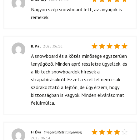
Értékelés:
Nagyon szép snowboard lett, az anyagok is
5
/ 5
remekek.
B. Pál
2025.06.16.
Értékelés:
A snowboard és a kötés minősége egyszerűen
5
/ 5
lenyűgöző. Minden apró részletre ügyeltek, és
a lib tech snowboardok híresek a
strapabírásukról. Ezzel a szettel nem csak
szórakoztató a lejtőn, de úgy érzem, hogy
biztonságban is vagyok. Minden elvárásomat
felülmúlta.
H. Éva
(megerősített tulajdonos)
2025.06.14.