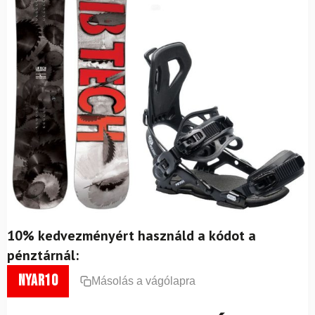
10% kedvezményért használd a kódot a
pénztárnál:
nyar10
Másolás a vágólapra