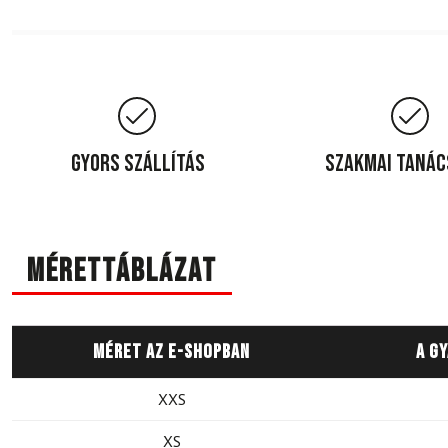
Gyors szállítás
Szakmai taná
Mérettáblázat
Méret az e-shopban
A g
XXS
XS