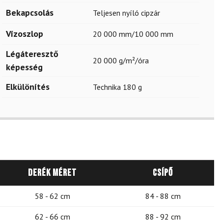
Bekapcsolás
Teljesen nyíló cipzár
Vízoszlop
20 000 mm/10 000 mm
Légáteresztő
20 000 g/m²/óra
képesség
Elkülönítés
Technika 180 g
Derék méret
Csípő
58 - 62 cm
84 - 88 cm
62 - 66 cm
88 - 92 cm