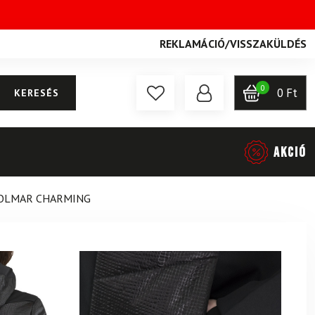
REKLAMÁCIÓ
/
VISSZAKÜLDÉS
0
0
Ft
KERESÉS
AKCIÓ
COLMAR CHARMING