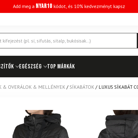
NYAR10
Add meg a
kódot, és 10% kedvezményt kapsz
SZÍTŐK
EGÉSZSÉG
Top márkák
K & OVERÁLOK & MELLÉNYEK
/
SÍKABÁTOK
/
LUXUS SÍKABÁT 