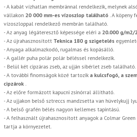
- A kabát vízhatlan membránnal rendelkezik, melynek alsó
vállakon
20 000 mm-es vízoszlop található
. A köpeny 
vízoszloppal rendelkező membrán található.
- Az anyag légáteresztő képessége eléri a
20.000 g/m2/2
- Az újrahasznosított
Teknica 180 g szigetelés
egyenlete
- Anyaga alkalmazkodó, rugalmas és kopásálló.
- A gallér puha polár polár béléssel rendelkezik.
- Belül két cipzáras zseb, az ujján síbérlet zseb található.
- A további finomságok közé tartozik
a kulcsfogó, a szem
cipzárok
.
- Az előre formázott kapucni zsinórral állítható.
- Az ujjakon belső sztreccs mandzsetta van hüvelykujj lyu
- A belső grafén bélés nagyon kellemes tapintású.
- A felhasznált újrahasznosított anyagok a Colmar Green 
tartja a környezetet.