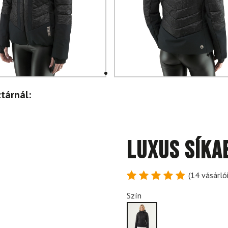
tárnál:
Luxus síka
(
14
vásárlói
Értékelés
14
Szín
4.86
az
5-ből,
értékelés
alapján