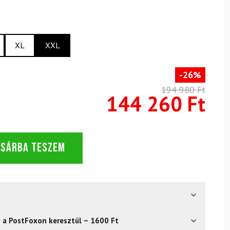
XL
XXL
-26%
194 980 Ft
144 260 Ft
OSÁRBA TESZEM
s a PostFoxon keresztül – 1600 Ft