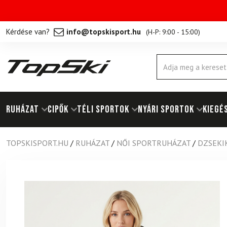
Kérdése van?
info@topskisport.hu
(
H-P: 9:00 - 15:00
)
Products
search
RUHÁZAT
Cipők
TÉLI SPORTOK
NYÁRI SPORTOK
KIEGÉ
TOPSKISPORT.HU
/
RUHÁZAT
/
NŐI SPORTRUHÁZAT
/
DZSEKI