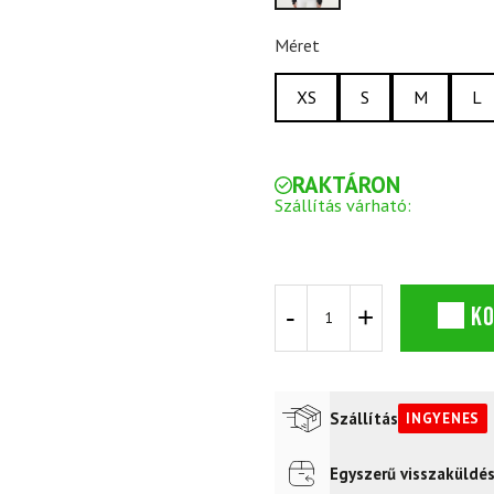
Méret
XS
S
M
L
RAKTÁRON
Szállítás várható:
Luxus
K
síkabát
COLMAR
Charming
mennyiség
Szállítás
INGYENES
Egyszerű visszaküldé
Futár a címre
Ingyenes