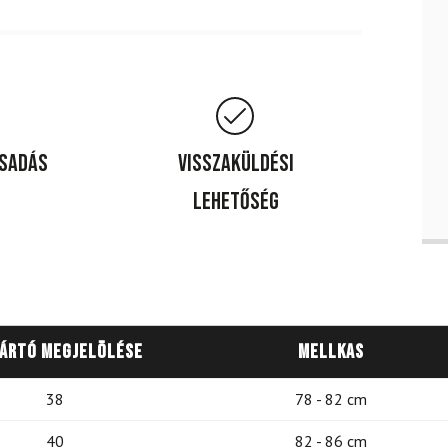
csadás
Visszaküldési
lehetőség
yártó megjelölése
Mellkas
38
78 - 82 cm
40
82 - 86 cm