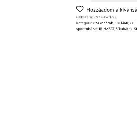
FoxPost
Ingyenes
Nem biztos a választásában
Hozzáadom a kívánsá
napon belül, indoklás nélkül
Cikkszám:
2977-4WN-99
Kategóriák:
Síkabátok
,
COLMAR
,
COL
sportruházat
,
RUHÁZAT
,
Síkabátok
,
S