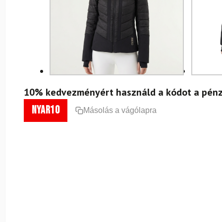
10% kedvezményért használd a kódot a pénz
nyar10
Másolás a vágólapra