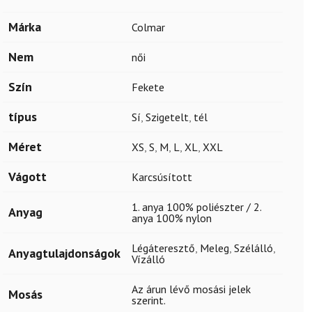
Márka
Colmar
Nem
női
Szín
Fekete
típus
Sí
,
Szigetelt
,
tél
Méret
XS
,
S
,
M
,
L
,
XL
,
XXL
Vágott
Karcsúsított
1. anya 100% poliészter / 2.
Anyag
anya 100% nylon
Légáteresztő
,
Meleg
,
Szélálló
,
Anyagtulajdonságok
Vízálló
Az árun lévő mosási jelek
Mosás
szerint.