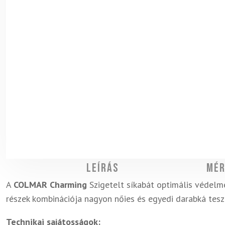
Leírás
Mér
A
COLMAR Charming
Szigetelt síkabát optimális védelme
részek kombinációja nagyon nőies és egyedi darabká teszi
Technikai sajátosságok: