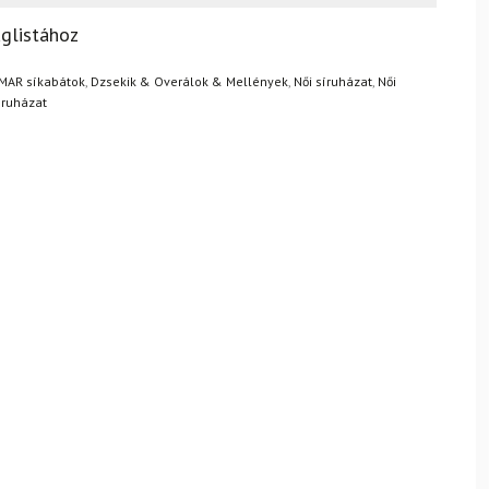
? Semmi gond – a terméket egyszerűen visszaküldheti 14
glistához
.
Mik a visszaküldés feltételei?
MAR síkabátok
,
Dzsekik & Overálok & Mellények
,
Női síruházat
,
Női
íruházat