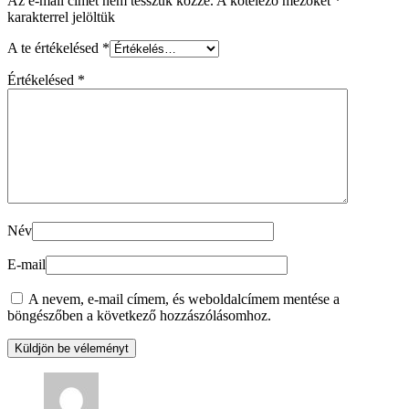
Az e-mail címet nem tesszük közzé.
A kötelező mezőket
*
karakterrel jelöltük
A te értékelésed
*
Értékelésed
*
Név
E-mail
A nevem, e-mail címem, és weboldalcímem mentése a
böngészőben a következő hozzászólásomhoz.