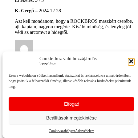
Értékelés:
5
/ 5
K. Gergő
–
2024.12.28.
Azt kell mondanom, hogy a ROCKBROS maszkért cserébe,
ajit kaptam, nagyon megérte. Kiváló minőség, és tényleg jól
védi az arcomwt a hidegtől.
Cookie-hoz való hozzájárulás
Értékelés:
5
/ 5
kezelése
T. Nóra
–
2024.12.12.
Ezen a weboldalon sütiket használunk statisztikai és reklámcélokra annak érdekében,
hogy javítsuk a felhasználói élményt, illetve később releváns hirdetéseket jelenítsünk
A ROCKBROS maszk minősége lenyűgözött! Az anyaga
meg.
nagyon kellemes, és jól tartja a hőt. Tavaszi és téli sportokhoz
is ideális, mert az izzadtságot is jól elvezeti. Nekem nagyon
bevált, és hosszabb időt is kibírok benne anélkül, hogy
Elfogad
kényelmetlen lenne.
Beállítások megtekintése
Cookie-szabályzat
Adatvédelem
Értékelés:
5
/ 5