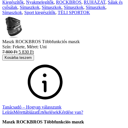
Kiegészítők
,
Nyakmelegítők
,
ROCKBROS
,
RUHÁZAT
,
Sálak és
csősálak
,
Símaszkok
,
Símaszkok
,
Símaszkok
,
Símaszkok
,
Símaszkok
,
Sport kiegészítők
,
TÉLI SPORTOK
Maszk ROCKBROS Többfunkciós maszk
Szín: Fekete, Méret: Uni
7 800
Ft
5 830
Ft
Kosárba teszem
Tanácsadó – Hogyan válasszunk
Leírás
Mérettáblázat
Értékelések
Kérdése van?
Maszk ROCKBROS Többfunkciós maszk