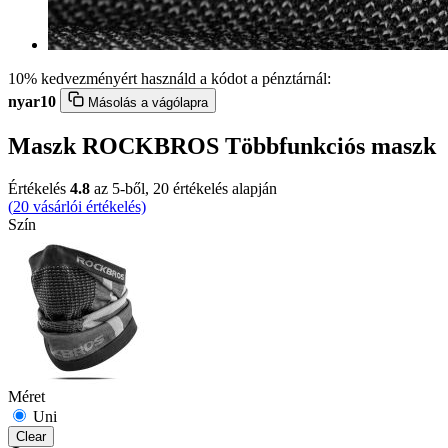
10% kedvezményért használd a kódot a pénztárnál:
nyar10
Másolás a vágólapra
Maszk ROCKBROS Többfunkciós maszk
Értékelés
4.8
az 5-ből,
20
értékelés alapján
(
20
vásárlói értékelés)
Szín
Méret
Uni
Clear