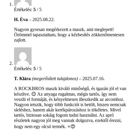
Értékelés:
5
/ 5
H. Éva
–
2025.08.22.
Nagyon gyorsan megérkezett a maszk, ami meglepett!
Örömmel tapasztaltam, hogy a kézbesítés zökkenőmentesen
zajlott.
Értékelés:
5
/ 5
T. Klára
(megerősített tulajdonos)
–
2025.07.16.
A ROCKBROS maszk kiváló minőségű, és igazán jól el van
készítve. 😊 Az anyaga rugalmas, mégis tartós, így nem
veszíti el formáját, és kényelmesen illeszkedik az arcomhoz.
Nagyon tetszik, hogy több funkciót is betölt, hiszen nemcsak
síeléshez, hanem akár kerékpározáshoz is tökéletes. Mivel
tartós, biztosan sokáig fogom tudni használni. Az apró
részletek nagyon jól meg vannak dolgozva, ezektől érezni,
hogy nem egy olcsó termék. ⭐😍