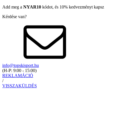
Add meg a
NYAR10
kódot, és 10% kedvezményt kapsz
Kérdése van?
info@topskisport.hu
(
H-P: 9:00 - 15:00
)
REKLAMÁCIÓ
/
VISSZAKÜLDÉS