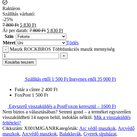
Raktáron
Szállítás várható:
-25%
7 800
Ft
5 830
Ft
Ár per darab:
7 800
Ft
5 830
Ft
Szín
Méret
Törlés
Maszk ROCKBROS Többfunkciós maszk mennyiség
Kosárba teszem
Szállítás ettől
1 500
Ft
Ingyenes ettől
35 000
Ft
Futár a címre
2 400
Ft
FoxPost
1 500
Ft
Egyszerű visszaküldés a PostFoxon keresztül – 1600 Ft
Nem biztos a választásában? Semmi gond – a terméket egyszerűen
visszaküldheti 14 napon belül, indoklás nélkül.
Mik a visszaküldés
feltételei?
Cikkszám:
X001MJGANR
Kategóriák:
Arc védő maszkok
,
Arcvédő
maszkok
,
Arcvédő maszkok
,
Balaklavák
,
Gyerek síruházat
,