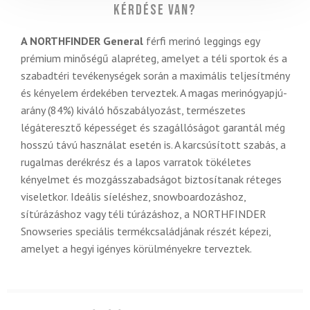
Kérdése van?
A NORTHFINDER General
férfi merinó leggings egy
prémium minőségű alapréteg, amelyet a téli sportok és a
szabadtéri tevékenységek során a maximális teljesítmény
és kényelem érdekében terveztek. A magas merinógyapjú-
arány (84%) kiváló hőszabályozást, természetes
légáteresztő képességet és szagállóságot garantál még
hosszú távú használat esetén is. A karcsúsított szabás, a
rugalmas derékrész és a lapos varratok tökéletes
kényelmet és mozgásszabadságot biztosítanak réteges
viseletkor. Ideális síeléshez, snowboardozáshoz,
sítúrázáshoz vagy téli túrázáshoz, a NORTHFINDER
Snowseries speciális termékcsaládjának részét képezi,
amelyet a hegyi igényes körülményekre terveztek.