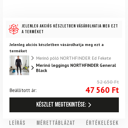
Jelenleg akciós készletben vásárolhatja meg ezt
a terméket
Jelenleg akciós készletben vásárolhatja meg ezt a
terméket
Merinó póló NORTHFINDER Ed Fekete
Merinó leggings NORTHFINDER General
Black
52 650
Ft
47 560
Ft
Beállított ár:
Készlet megtekintése:
Leírás
Mérettáblázat
Értékelések