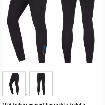
10% kedvezményért használd a kódot a