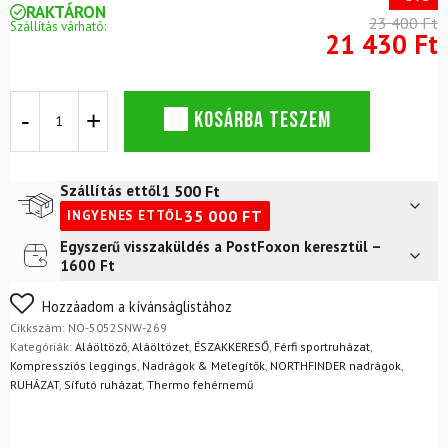
RAKTÁRON
23 400 Ft
Szállítás várható:
21 430 Ft
Merinó
KOSÁRBA TESZEM
leggings
NORTHFINDER
General
Black
1 500
Ft
Szállítás ettől
mennyiség
35 000
FT
INGYENES ETTŐL
Egyszerű visszaküldés a PostFoxon keresztül –
Futár a címre
2 400
Ft
1600 Ft
FoxPost
1 500
Ft
Nem biztos a választásában? Semmi gond – a terméket
Hozzáadom a kívánságlistához
egyszerűen visszaküldheti 14 napon belül, indoklás nélkül.
Cikkszám:
NO-5052SNW-269
Mik a visszaküldés feltételei?
Kategóriák:
Aláöltöző
,
Aláöltözet
,
ÉSZAKKERESŐ
,
Férfi sportruházat
,
Kompressziós leggings
,
Nadrágok & Melegítők
,
NORTHFINDER nadrágok
,
RUHÁZAT
,
Sífutó ruházat
,
Thermo fehérnemű