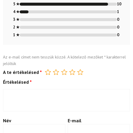
4.91
/ 5
5 ★
10
4 ★
1
3 ★
0
2 ★
0
1 ★
0
Az e-mail címet nem tesszük közzé.
A kötelező mezőket
*
karakterrel
jelöltük
A te értékelésed
*
Értékelésed
*
Név
E-mail