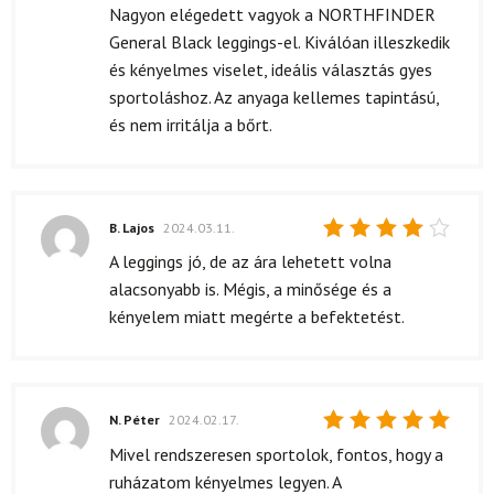
5
/ 5
Nagyon elégedett vagyok a NORTHFINDER
General Black leggings-el. Kiválóan illeszkedik
és kényelmes viselet, ideális választás gyes
sportoláshoz. Az anyaga kellemes tapintású,
és nem irritálja a bőrt.
B. Lajos
2024.03.11.
Értékelés:
A leggings jó, de az ára lehetett volna
4
/ 5
alacsonyabb is. Mégis, a minősége és a
kényelem miatt megérte a befektetést.
N. Péter
2024.02.17.
Értékelés:
Mivel rendszeresen sportolok, fontos, hogy a
5
/ 5
ruházatom kényelmes legyen. A