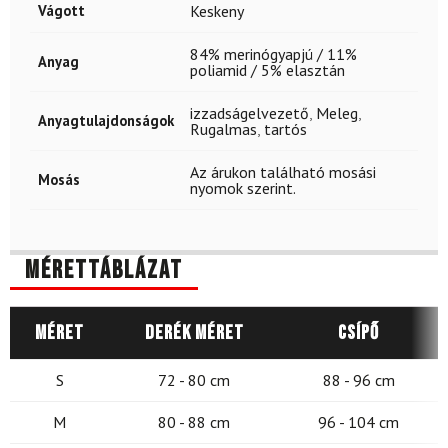
Vágott
Keskeny
84% merinógyapjú / 11%
Anyag
poliamid / 5% elasztán
izzadságelvezető
,
Meleg
,
Anyagtulajdonságok
Rugalmas
,
tartós
Az árukon található mosási
Mosás
nyomok szerint.
Mérettáblázat
Méret
Derék méret
Csípő
S
72 - 80 cm
88 - 96 cm
M
80 - 88 cm
96 - 104 cm