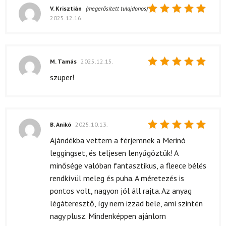
V. Krisztián
(megerősített tulajdonos)
2025.12.16.
Értékelés:
5
/ 5
M. Tamás
2025.12.15.
Értékelés:
szuper!
5
/ 5
B. Anikó
2025.10.13.
Értékelés:
Ajándékba vettem a férjemnek a Merinó
5
/ 5
leggingset, és teljesen lenyűgöztük! A
minősége valóban fantasztikus, a fleece bélés
rendkívül meleg és puha. A méretezés is
pontos volt, nagyon jól áll rajta. Az anyag
légáteresztő, így nem izzad bele, ami szintén
nagy plusz. Mindenképpen ajánlom