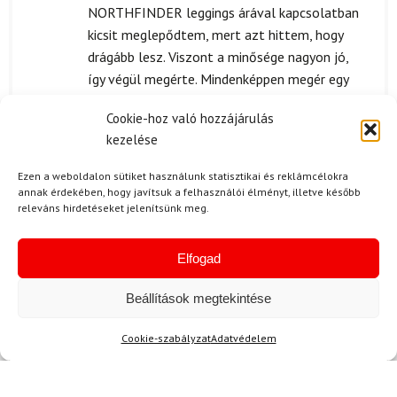
NORTHFINDER leggings árával kapcsolatban
kicsit meglepődtem, mert azt hittem, hogy
drágább lesz. Viszont a minősége nagyon jó,
így végül megérte. Mindenképpen megér egy
próbát, főleg, ha valaki sokat sportol.
Cookie-hoz való hozzájárulás
kezelése
Kérdése van?
Ezen a weboldalon sütiket használunk statisztikai és reklámcélokra
annak érdekében, hogy javítsuk a felhasználói élményt, illetve később
releváns hirdetéseket jelenítsünk meg.
Elfogad
Beállítások megtekintése
Kérdése van?
Cookie-szabályzat
Adatvédelem
info@topskisport.hu