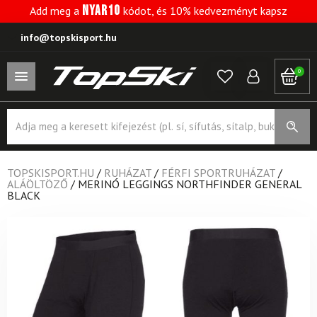
NYAR10
Add meg a
kódot, és 10% kedvezményt kapsz
info@topskisport.hu
0
Products
search
TOPSKISPORT.HU
/
RUHÁZAT
/
FÉRFI SPORTRUHÁZAT
/
ALÁÖLTÖZŐ
/
MERINÓ LEGGINGS NORTHFINDER GENERAL
BLACK