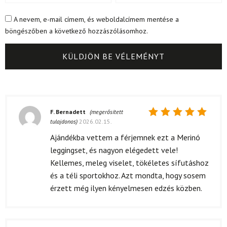
A nevem, e-mail címem, és weboldalcímem mentése a
böngészőben a következő hozzászólásomhoz.
F. Bernadett
(megerősített
tulajdonos)
2026.02.15.
Értékelés:
5
/ 5
Ajándékba vettem a férjemnek ezt a Merinó
leggingset, és nagyon elégedett vele!
Kellemes, meleg viselet, tökéletes sífutáshoz
és a téli sportokhoz. Azt mondta, hogy sosem
érzett még ilyen kényelmesen edzés közben.