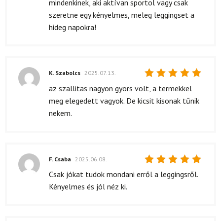
mindenkinek, aki aktívan sportol vagy csak
szeretne egy kényelmes, meleg leggingset a
hideg napokra!
K. Szabolcs
2025.07.13.
Értékelés:
az szallitas nagyon gyors volt, a termekkel
5
/ 5
meg elegedett vagyok. De kicsit kisonak tűnik
nekem.
F. Csaba
2025.06.08.
Értékelés:
Csak jókat tudok mondani erről a leggingsről.
5
/ 5
Kényelmes és jól néz ki.