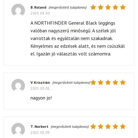
B. Roland
(megerősített tulajdonos)
2025.03.30.
Értékelés:
5
/ 5
A NORTHFINDER General Black leggings
valóban nagyszerű minőségű. A szélek jól
varrottak és egyáltalán nem szakadnak.
Kényelmes az edzések alatt, és nem csúszkál
el. Igazán jó választás volt számomra.
V. Krisztián
(megerősített tulajdonos)
2025.03.01.
Értékelés:
5
/ 5
nagyon jo!
T. Norbert
(megerősített tulajdonos)
2025.02.09.
Értékelés: