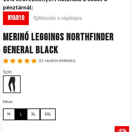
pénztárnál:
nyar10
Másolás a vágólapra
Merinó leggings NORTHFINDER
General Black
(
11
vásárlói értékelés)
Értékelés
11
Szín
4.91
az
5-ből,
értékelés
alapján
Méret
M
L
XL
XXL
-8%