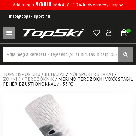
NYAR10
Add meg a
kódot, és 10% kedvezményt kapsz
info@topskisport.hu
0
Products
search
TOPSKISPORT.HU
/
RUHÁZAT
/
NŐI SPORTRUHÁZAT
/
ZOKNIK
/
TÉRDZOKNIK
/
MERINÓ TÉRDZOKNI VOXX STABIL
FEHÉR EZÜSTIONOKKAL / - 35°C