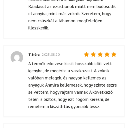
Ráadásul az ezüstionok miatt nem büdösödik
el annyira, mint más zoknik. Szeretem, hogy
nem csúszkál a lábamon, megfelelően
illeszkedik.
T. Nóra
2025.08.20.
Értékelés:
A termék erkezese kicsit hosszabb időt vett
5
/ 5
igenybe, de megérte a varakozast. A zoknik
valóban melegek, és nagyon kellemes az
anyaguk. Annyira kellemesek, hogy szinte észre
se vettem, hogy rajtam vannak. A következő
télen is biztos, hogy ezt fogom keresni, de
remélem a kiszállítás gyorsabb lessz.