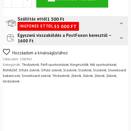
térdzokni
VOXX
Stabil
Fehér
1 500
Ft
Szállítás ettől
ezüstionokkal
35 000
FT
INGYENES ETTŐL
/
-
Egyszerű visszaküldés a PostFoxon keresztül –
Futár a címre
2 400
Ft
35°C
1600 Ft
mennyiség
FoxPost
1 500
Ft
Nem biztos a választásában? Semmi gond – a terméket
Hozzáadom a kívánságlistához
egyszerűen visszaküldheti 14 napon belül, indoklás nélkül.
Cikkszám:
106942
Mik a visszaküldés feltételei?
Kategóriák:
Térdzoknik
,
Férfi sportruházat
,
Kiegészítők
,
Női sportruházat
,
RUHÁZAT
,
Sífutó zoknik
,
Sífutó zoknik
,
Sízoknik
,
Sízoknik
,
Sízoknik
,
Snowboard
bakancsok
,
Snowboard zoknik
,
Térdzoknik
,
Zoknik
,
Zoknik
,
Zoknik
,
Zoknik,
térdzoknik