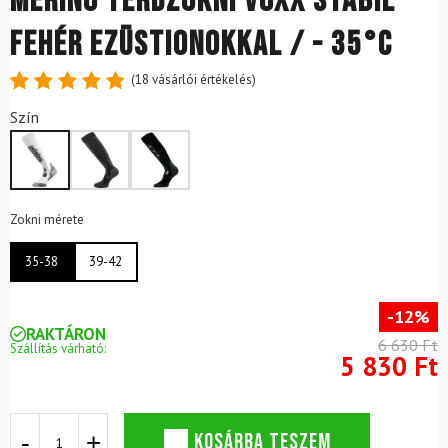
Merinó térdzokni VOXX Stabil
Fehér ezüstionokkal / - 35°C
(
18
vásárlói értékelés)
Értékelés
18
Szín
4.89
az
5-ből,
értékelés
alapján
Zokni mérete
35-38
39-42
-12%
RAKTÁRON
6 630 Ft
Szállítás várható:
5 830 Ft
Merinó
KOSÁRBA TESZEM