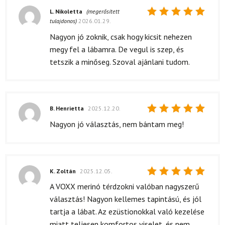
L. Nikoletta
(megerősített
tulajdonos)
2026.01.29.
Értékelés:
5
/ 5
Nagyon jó zoknik, csak hogy kicsit nehezen
megy fel a lábamra. De vegul is szep, és
tetszik a minőseg. Szoval ajánlani tudom.
B. Henrietta
2025.12.20.
Értékelés:
Nagyon jó választás, nem bántam meg!
5
/ 5
K. Zoltán
2025.12.05.
Értékelés:
A VOXX merinó térdzokni valóban nagyszerű
5
/ 5
választás! Nagyon kellemes tapintású, és jól
tartja a lábat. Az ezüstionokkal való kezelése
miatt teljesen komfortos viselet, és nem