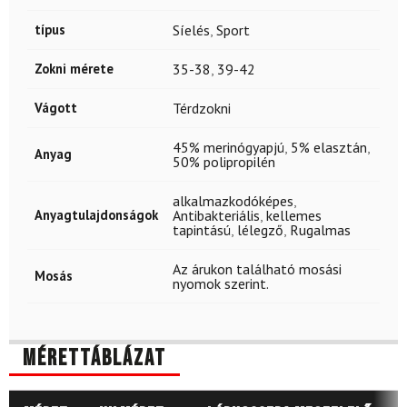
típus
Síelés
,
Sport
Zokni mérete
35-38
,
39-42
Vágott
Térdzokni
45% merinógyapjú
,
5% elasztán
,
Anyag
50% polipropilén
alkalmazkodóképes
,
Anyagtulajdonságok
Antibakteriális
,
kellemes
tapintású
,
lélegző
,
Rugalmas
Az árukon található mosási
Mosás
nyomok szerint.
Mérettáblázat