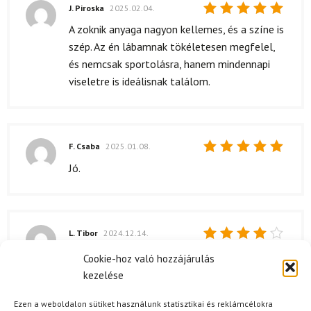
J. Piroska
2025.02.04.
Értékelés:
A zoknik anyaga nagyon kellemes, és a színe is
5
/ 5
szép. Az én lábamnak tökéletesen megfelel,
és nemcsak sportolásra, hanem mindennapi
viseletre is ideálisnak találom.
F. Csaba
2025.01.08.
Értékelés:
Jó.
5
/ 5
L. Tibor
2024.12.14.
Értékelés:
Korrekt, de kicsit lassú volt a szállítás.
Cookie-hoz való hozzájárulás
4
/ 5
kezelése
Ezen a weboldalon sütiket használunk statisztikai és reklámcélokra