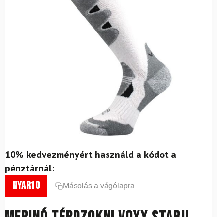
10% kedvezményért használd a kódot a
pénztárnál:
nyar10
Másolás a vágólapra