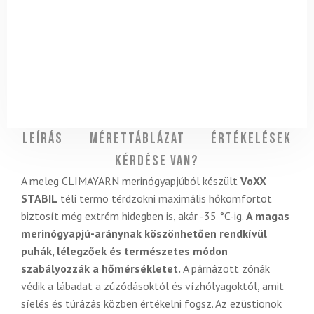
Leírás
Mérettáblázat
Értékelések
Kérdése van?
A meleg CLIMAYARN merinógyapjúból készült
VoXX
STABIL
téli termo térdzokni maximális hőkomfortot
biztosít még extrém hidegben is, akár -35 °C-ig.
A magas
merinógyapjú-aránynak köszönhetően rendkívül
puhák, lélegzőek és természetes módon
szabályozzák a hőmérsékletet.
A párnázott zónák
védik a lábadat a zúzódásoktól és vízhólyagoktól, amit
síelés és túrázás közben értékelni fogsz. Az ezüstionok