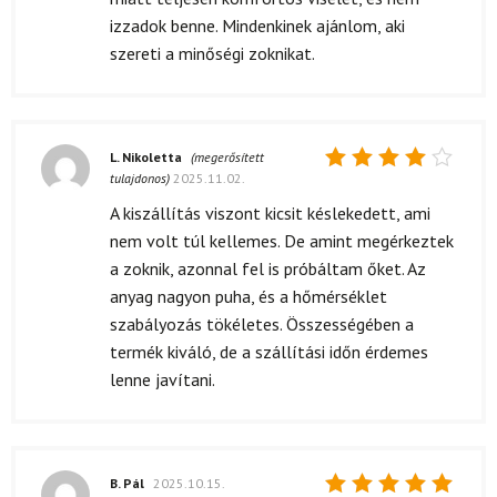
izzadok benne. Mindenkinek ajánlom, aki
szereti a minőségi zoknikat.
L. Nikoletta
(megerősített
tulajdonos)
2025.11.02.
Értékelés:
4
/ 5
A kiszállítás viszont kicsit késlekedett, ami
nem volt túl kellemes. De amint megérkeztek
a zoknik, azonnal fel is próbáltam őket. Az
anyag nagyon puha, és a hőmérséklet
szabályozás tökéletes. Összességében a
termék kiváló, de a szállítási időn érdemes
lenne javítani.
B. Pál
2025.10.15.