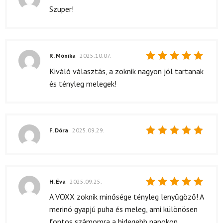
Értékelés:
Szuper!
5
/ 5
R. Mónika
2025.10.07.
Értékelés:
Kiváló választás, a zoknik nagyon jól tartanak
5
/ 5
és tényleg melegek!
F. Dóra
2025.09.29.
Értékelés:
5
/ 5
H. Éva
2025.09.25.
Értékelés:
A VOXX zoknik minősége tényleg lenyűgöző! A
5
/ 5
merinó gyapjú puha és meleg, ami különösen
fontos számomra a hidegebb napokon.