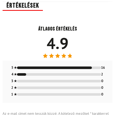
Értékelések
Átlagos értékelés
4.9
Értékelés:
4.89
/ 5
5 ★
16
4 ★
2
3 ★
0
2 ★
0
1 ★
0
Az e-mail címet nem tesszük közzé.
A kötelező mezőket
*
karakterrel