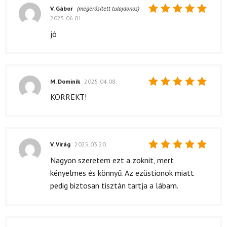
V. Gábor
(megerősített tulajdonos)
2025.06.01.
Értékelés:
5
/ 5
jó
M. Dominik
2025.04.08.
Értékelés:
KORREKT!
5
/ 5
V. Virág
2025.03.20.
Értékelés:
Nagyon szeretem ezt a zoknit, mert
5
/ 5
kényelmes és könnyű. Az ezüstionok miatt
pedig biztosan tisztán tartja a lábam.