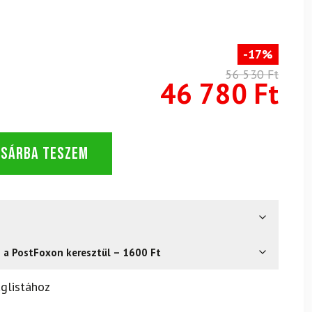
-17%
56 530 Ft
46 780 Ft
OSÁRBA TESZEM
s a PostFoxon keresztül – 1600 Ft
? Semmi gond – a terméket egyszerűen visszaküldheti 14
glistához
.
Mik a visszaküldés feltételei?