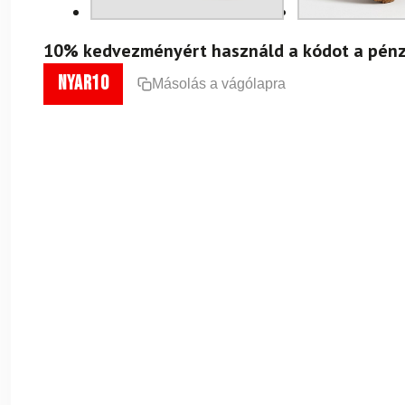
10% kedvezményért használd a kódot a pénz
nyar10
Másolás a vágólapra