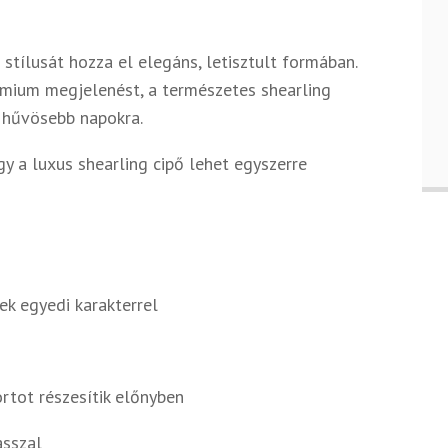
stílusát hozza el elegáns, letisztult formában.
émium megjelenést, a természetes shearling
s hűvösebb napokra.
y a luxus shearling cipő lehet egyszerre
ek egyedi karakterrel
rtot részesítik előnyben
asszal