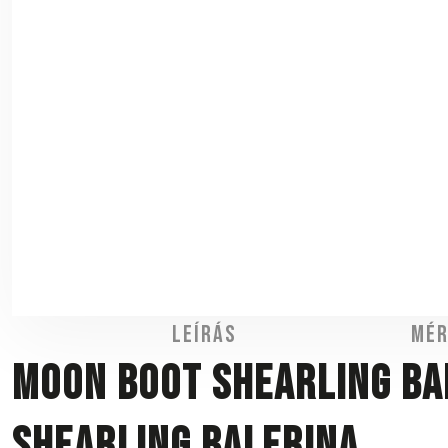
Leírás
Mér
Moon Boot Shearling Bal
shearling balerina