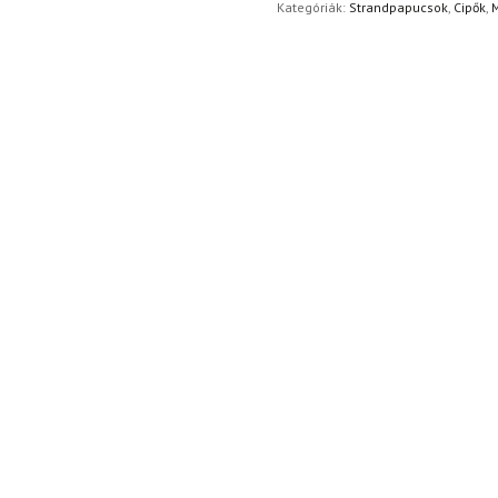
Kategóriák:
Strandpapucsok
,
Cipők
,