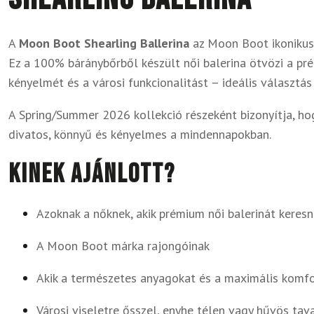
A
Moon Boot Shearling Ballerina
az Moon Boot ikonikus 
Ez a 100% báránybőrből készült női balerina ötvözi a pr
kényelmét és a városi funkcionalitást – ideális választá
A Spring/Summer 2026 kollekció részeként bizonyítja, hog
divatos, könnyű és kényelmes a mindennapokban.
Kinek ajánlott?
Azoknak a nőknek, akik prémium női balerinát keresn
A Moon Boot márka rajongóinak
Akik a természetes anyagokat és a maximális komfo
Városi viseletre ősszel, enyhe télen vagy hűvös tav