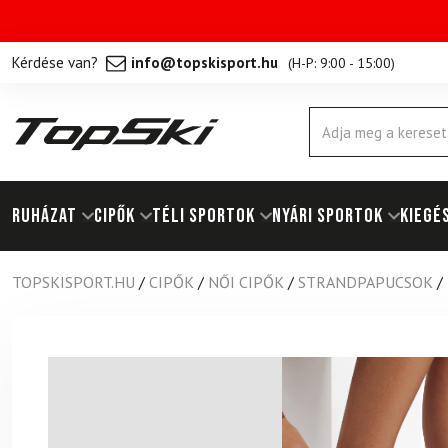
Kérdése van?
info@topskisport.hu
(
H-P: 9:00 - 15:00
)
Products
search
RUHÁZAT
Cipők
TÉLI SPORTOK
NYÁRI SPORTOK
KIEGÉ
TOPSKISPORT.HU
/
CIPŐK
/
NŐI CIPŐK
/
STRANDPAPUCSOK
/