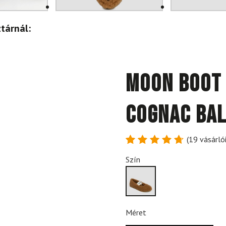
tárnál:
MOON BOOT 
Cognac bal
(
19
vásárlói
Értékelés
19
Szín
4.79
az
5-ből,
értékelés
alapján
Méret