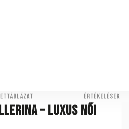
ettáblázat
Értékelések
lerina – luxus női