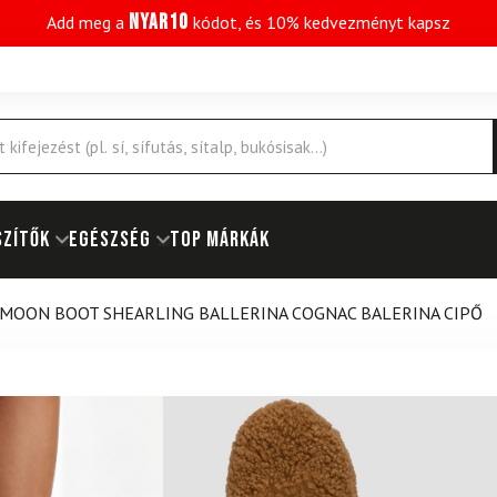
NYAR10
Add meg a
kódot, és 10% kedvezményt kapsz
SZÍTŐK
EGÉSZSÉG
Top márkák
MOON BOOT SHEARLING BALLERINA COGNAC BALERINA CIPŐ