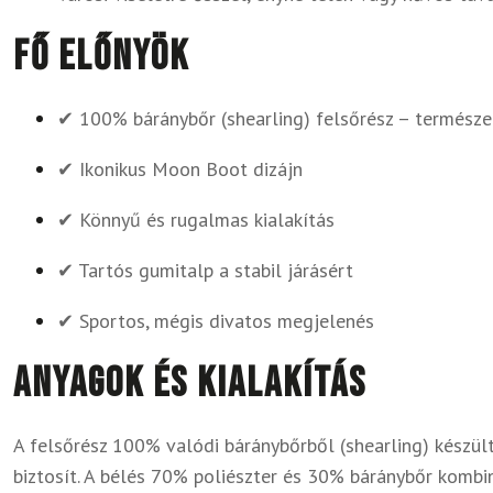
Fő előnyök
✔ 100% báránybőr (shearling) felsőrész – termész
✔ Ikonikus Moon Boot dizájn
✔ Könnyű és rugalmas kialakítás
✔ Tartós gumitalp a stabil járásért
✔ Sportos, mégis divatos megjelenés
Anyagok és kialakítás
A felsőrész 100% valódi báránybőrből (shearling) készü
biztosít. A bélés 70% poliészter és 30% báránybőr kombi