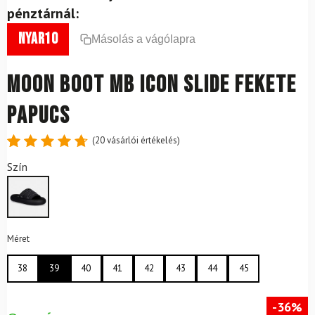
pénztárnál:
nyar10
Másolás a vágólapra
Moon Boot MB Icon Slide fekete
papucs
(
20
vásárlói értékelés)
Értékelés
20
Szín
4.80
az
5-ből,
értékelés
alapján
Méret
38
39
40
41
42
43
44
45
-36%