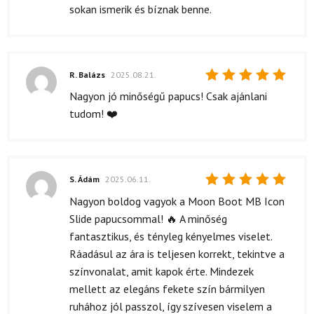
sokan ismerik és bíznak benne.
R. Balázs
2025.08.21.
Értékelés:
Nagyon jó minőségű papucs! Csak ajánlani
5
/ 5
tudom! ❤️
S. Ádám
2025.06.11.
Értékelés:
Nagyon boldog vagyok a Moon Boot MB Icon
5
/ 5
Slide papucsommal! 🔥 A minőség
fantasztikus, és tényleg kényelmes viselet.
Ráadásul az ára is teljesen korrekt, tekintve a
színvonalat, amit kapok érte. Mindezek
mellett az elegáns fekete szín bármilyen
ruhához jól passzol, így szívesen viselem a