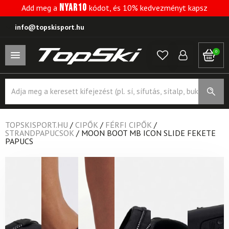
NYAR10
Add meg a
kódot, és 10% kedvezményt kapsz
info@topskisport.hu
0
Products
search
TOPSKISPORT.HU
/
CIPŐK
/
FÉRFI CIPŐK
/
STRANDPAPUCSOK
/
MOON BOOT MB ICON SLIDE FEKETE
PAPUCS