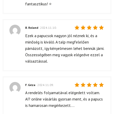
5
/ 5
fantasztikus! ⭐
B. Roland
2024.11.10.
Értékelés:
Ezek a papucsok nagyon jól néznek ki, és a
5
/ 5
minőség is kiváló. A talp megfelelően
párnázott, így kényelmesen lehet bennük járni.
Összességében meg vagyok elégedve ezzel a
válsaztással.
F. Géza
2024.11.09.
Értékelés:
A rendelés folyamatával elégedett voltam.
5
/ 5
A!? online vásárlás gyorsan ment, és a papucs
is hamarosan megérkezett....