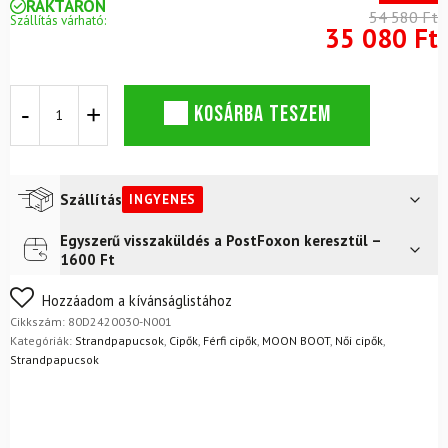
RAKTÁRON
54 580 Ft
Szállítás várható:
35 080 Ft
Moon
KOSÁRBA TESZEM
Boot
MB
Icon
Slide
fekete
Szállítás
INGYENES
papucs
mennyiség
Egyszerű visszaküldés a PostFoxon keresztül –
Futár a címre
Ingyenes
1600 Ft
FoxPost
Ingyenes
Nem biztos a választásában? Semmi gond – a terméket
Hozzáadom a kívánságlistához
egyszerűen visszaküldheti 14 napon belül, indoklás nélkül.
Cikkszám:
80D2420030-N001
Mik a visszaküldés feltételei?
Kategóriák:
Strandpapucsok
,
Cipők
,
Férfi cipők
,
MOON BOOT
,
Női cipők
,
Strandpapucsok