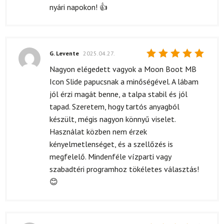
nyári napokon! 👍
G. Levente
2025.04.27.
Értékelés:
Nagyon elégedett vagyok a Moon Boot MB
5
/ 5
Icon Slide papucsnak a minőségével. A lábam
jól érzi magát benne, a talpa stabil és jól
tapad. Szeretem, hogy tartós anyagból
készült, mégis nagyon könnyű viselet.
Használat közben nem érzek
kényelmetlenséget, és a szellőzés is
megfelelő. Mindenféle vízparti vagy
szabadtéri programhoz tökéletes választás!
😊