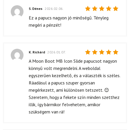
S. Dénes
2026.02.06.
Értékelés:
Ez a papucs nagyon jó minőségű. Tényleg
5
/ 5
megéri a pénzét!
K. Richárd
2026.01.07.
Értékelés:
A Moon Boot MB Icon Slide papucsot nagyon
5
/ 5
könnyű volt megrendelni. A weboldal
egyszerűen kezelhető, és a választék is széles.
Ráadásul a papucs szuper gyorsan
megérkezett, ami különösen tetszett. 😊
Szeretem, hogy a fekete szín minden szetthez
illik, így bármikor felvehetem, amikor
szükségem van rá!