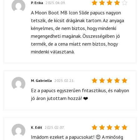
P. Erika
2025.04.09.
Értékelés:
A Moon Boot MB Icon Slide papucs nagyon
4
/ 5
tetszik, de kicsit drágának tartom. Az anyaga
kényelmes, de nem biztos, hogy mindenki
megengedheti magának. Összességében jó
termék, de a cena miatt nem biztos, hogy
mindenki választaná.
M. Gabriella
2025.02.21.
Értékelés:
Ez a papucs egyszerűen fntasztikus, és nabyon
5
/ 5
jó áron jutottam hozzá! ❤️
K. Edit
2025.02.07.
Értékelés:
Imádom ezeket a papucsokat! 😍 A minőség