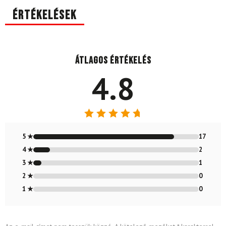
Értékelések
Átlagos értékelés
4.8
Értékelés:
4.80
/ 5
5 ★
17
4 ★
2
3 ★
1
2 ★
0
1 ★
0