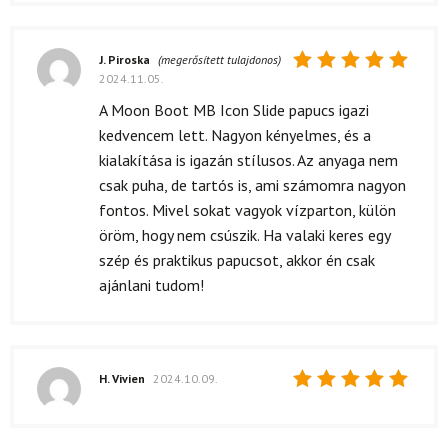
J. Piroska
(megerősített tulajdonos)
2024.11.05.
Értékelés:
5
/ 5
A Moon Boot MB Icon Slide papucs igazi
kedvencem lett. Nagyon kényelmes, és a
kialakítása is igazán stílusos. Az anyaga nem
csak puha, de tartós is, ami számomra nagyon
fontos. Mivel sokat vagyok vízparton, külön
öröm, hogy nem csúszik. Ha valaki keres egy
szép és praktikus papucsot, akkor én csak
ajánlani tudom!
H. Vivien
2024.10.09.
Értékelés:
5
/ 5