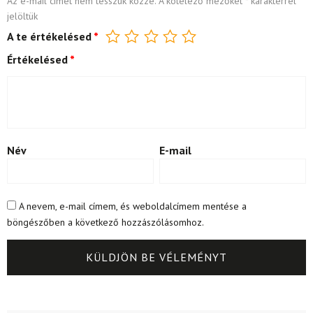
Az e-mail címet nem tesszük közzé.
A kötelező mezőket
*
karakterrel
jelöltük
A te értékelésed
*
Értékelésed
*
Név
E-mail
A nevem, e-mail címem, és weboldalcímem mentése a
böngészőben a következő hozzászólásomhoz.