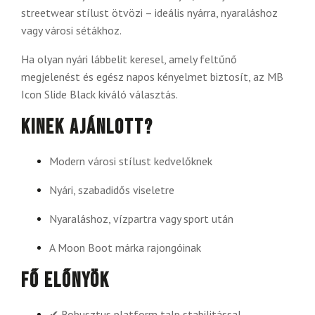
streetwear stílust ötvözi – ideális nyárra, nyaraláshoz
vagy városi sétákhoz.
Ha olyan nyári lábbelit keresel, amely feltűnő
megjelenést és egész napos kényelmet biztosít, az MB
Icon Slide Black kiváló választás.
Kinek ajánlott?
Modern városi stílust kedvelőknek
Nyári, szabadidős viseletre
Nyaraláshoz, vízpartra vagy sport után
A Moon Boot márka rajongóinak
Fő előnyök
✔ Robusztus platform talp stabilitással