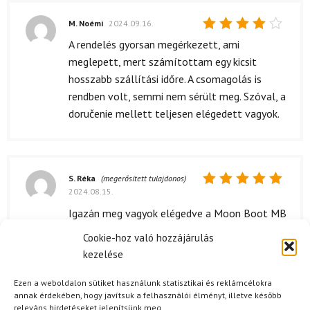
M. Noémi
2024.09.16.
Értékelés:
A rendelés gyorsan megérkezett, ami
4
/ 5
meglepett, mert számítottam egy kicsit
hosszabb szállítási időre. A csomagolás is
rendben volt, semmi nem sérült meg. Szóval, a
doručenie mellett teljesen elégedett vagyok.
S. Réka
(megerősített tulajdonos)
2024.08.15.
Értékelés:
5
/ 5
Igazán meg vagyok elégedve a Moon Boot MB
Icon Slide papucs áraival. Az összehasonlítás
Cookie-hoz való hozzájárulás
után rájöttem, hogy a konkurens termékekhez
kezelése
képest ez a papucs sokkal jobban megéri. Mivel
sok időt töltök a vízparton, fontos, hogy a
Ezen a weboldalon sütiket használunk statisztikai és reklámcélokra
annak érdekében, hogy javítsuk a felhasználói élményt, illetve később
lábam kényelmes legyen, és ez a papucs
releváns hirdetéseket jelenítsünk meg.