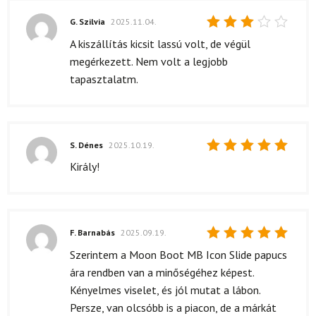
G. Szilvia
2025.11.04.
Értékelés:
A kiszállítás kicsit lassú volt, de végül
3
/ 5
megérkezett. Nem volt a legjobb
tapasztalatm.
S. Dénes
2025.10.19.
Értékelés:
Király!
5
/ 5
F. Barnabás
2025.09.19.
Értékelés:
Szerintem a Moon Boot MB Icon Slide papucs
5
/ 5
ára rendben van a minőségéhez képest.
Kényelmes viselet, és jól mutat a lábon.
Persze, van olcsóbb is a piacon, de a márkát