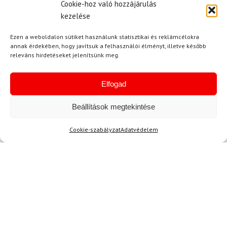
Cookie-hoz való hozzájárulás
kezelése
46 800 Ft
38 980 Ft
Raktáron
Ezen a weboldalon sütiket használunk statisztikai és reklámcélokra
annak érdekében, hogy javítsuk a felhasználói élményt, illetve később
releváns hirdetéseket jelenítsünk meg.
Elfogad
Beállítások megtekintése
Hírek
Cookie-szabályzat
Adatvédelem
Aktuális hírek megtekintése