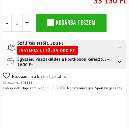
33 130 Ft
Napszemüveg
KOSÁRBA TESZEM
JULBO
Camino
Spectron
3CF
1 500
Ft
Szállítás ettől
Fekete-
35 000
FT
INGYENES ETTŐL
szürke
mennyiség
Egyszerű visszaküldés a PostFoxon keresztül –
Futár a címre
2 400
Ft
1600 Ft
FoxPost
1 500
Ft
Nem biztos a választásában? Semmi gond – a terméket
Hozzáadom a kívánságlistához
egyszerűen visszaküldheti 14 napon belül, indoklás nélkül.
Cikkszám:
J5011114
Mik a visszaküldés feltételei?
Kategóriák:
Napszemüveg
,
KIEGÉSZÍTŐK
,
Napszemüvegek
,
Sport kiegészítők