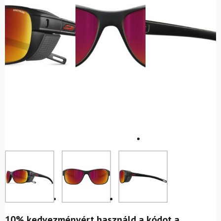
10% kedvezményért használd a kódot a