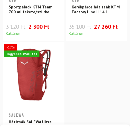
KTM
KTM
Sportpalack KTM Team
Kerékpáros hátizsák KTM
700 ml fekete/szürke
Factory Line II 14 L
3 120 Ft
2 300 Ft
35 100 Ft
27 260 Ft
Raktáron
Raktáron
-17%
Ingyenes szállítás
SALEWA
Hátizsák SALEWA Ultra
Train 22 Flame