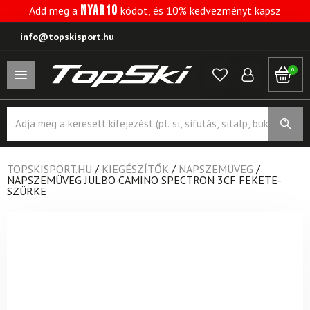
NYAR10
Add meg a
kódot, és 10% kedvezményt kapsz
info@topskisport.hu
0
Products
search
TOPSKISPORT.HU
/
KIEGÉSZÍTŐK
/
NAPSZEMÜVEG
/
NAPSZEMÜVEG JULBO CAMINO SPECTRON 3CF FEKETE-
SZÜRKE