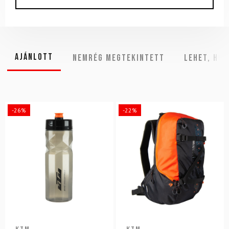
Ajánlott
NEMRÉG MEGTEKINTETT
Lehet, hog
-26%
-22%