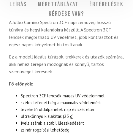
Leírás
Mérettáblázat
Értékelések
Kérdése van?
A Julbo Camino Spectron 3CF napszemüveg hosszú
túrákra és hegyi kalandokra készült. A Spectron 3CF
lencsék megbízható UV védelmet, jobb kontrasztot és
egész napos kényelmet biztosítanak.
Ez a modell ideális túrázók, trekkerek és utazók számára,
akik nehéz terepen mozognak és könnyű, tartós
szemüveget keresnek.
Fő előnyök:
Spectron 3CF lencsék magas UV védelemmel
széles lefedettség a maximális védelemért
levehető oldalpanelek nap és szél ellen
ultrakönnyű kialakítás (25 g)
ívelt szárak a stabil illeszkedésért
zsinór rögzítési lehetőség