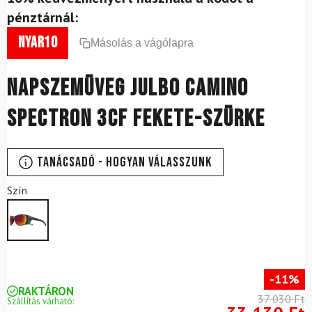
pénztárnál:
nyar10
Másolás a vágólapra
Napszemüveg JULBO Camino
Spectron 3CF Fekete-szürke
Tanácsadó - Hogyan válasszunk
Szín
-11%
RAKTÁRON
37 030 Ft
Szállítás várható: