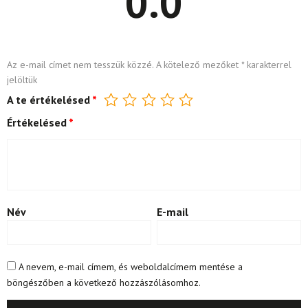
0.0
Az e-mail címet nem tesszük közzé.
A kötelező mezőket
*
karakterrel
jelöltük
A te értékelésed
*
Értékelésed
*
Név
E-mail
A nevem, e-mail címem, és weboldalcímem mentése a
böngészőben a következő hozzászólásomhoz.