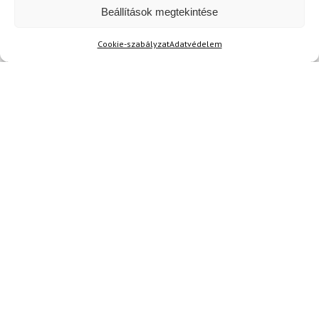
Kérdése van?
Beállítások megtekintése
info@topskisport.hu
Cookie-szabályzat
Adatvédelem
Név
E-mail
Az üzeneted