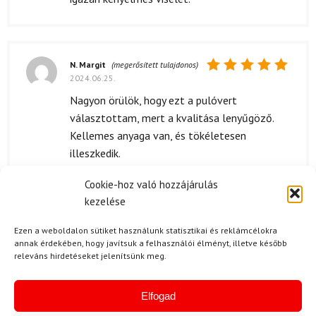
N. Margit
(megerősített tulajdonos)
2024.06.25.
Értékelés:
5
/ 5
Nagyon örülök, hogy ezt a pulóvert
választottam, mert a kvalitása lenyűgöző.
Kellemes anyaga van, és tökéletesen
illeszkedik.
Cookie-hoz való hozzájárulás
kezelése
Kérdése van?
Ezen a weboldalon sütiket használunk statisztikai és reklámcélokra
annak érdekében, hogy javítsuk a felhasználói élményt, illetve később
releváns hirdetéseket jelenítsünk meg.
Elfogad