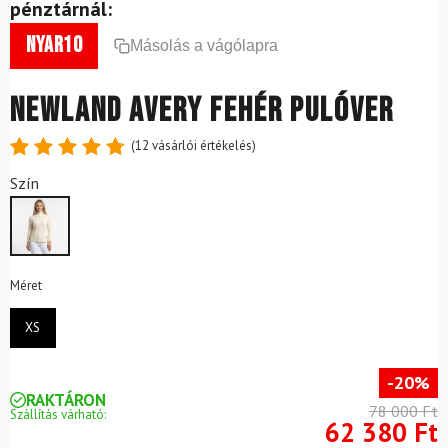
pénztárnál:
nyar10
Másolás a vágólapra
NEWLAND Avery fehér pulóver
(
12
vásárlói értékelés)
Értékelés
12
Szín
4.83
az
5-ből,
értékelés
alapján
Méret
XS
-20%
RAKTÁRON
78 000 Ft
Szállítás várható:
62 380 Ft