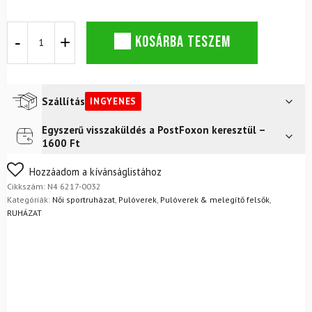
NEWLAND
KOSÁRBA TESZEM
Avery
fehér
pulóver
mennyiség
Szállítás
INGYENES
Egyszerű visszaküldés a PostFoxon keresztül –
Futár a címre
Ingyenes
1600 Ft
FoxPost
Ingyenes
Nem biztos a választásában? Semmi gond – a terméket
Hozzáadom a kívánságlistához
egyszerűen visszaküldheti 14 napon belül, indoklás nélkül.
Cikkszám:
N4 6217-0032
Mik a visszaküldés feltételei?
Kategóriák:
Női sportruházat
,
Pulóverek
,
Pulóverek & melegítő felsők
,
RUHÁZAT