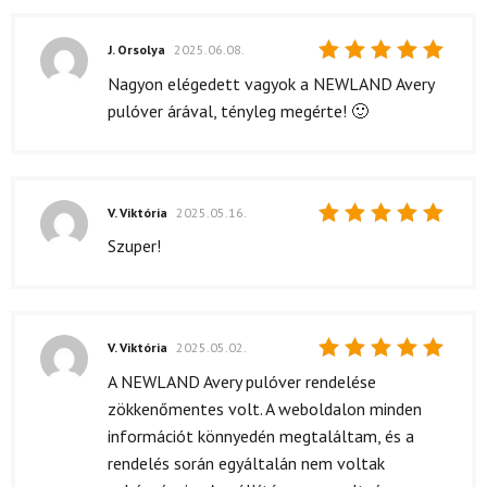
J. Orsolya
2025.06.08.
Értékelés:
Nagyon elégedett vagyok a NEWLAND Avery
5
/ 5
pulóver árával, tényleg megérte! 🙂
V. Viktória
2025.05.16.
Értékelés:
Szuper!
5
/ 5
V. Viktória
2025.05.02.
Értékelés:
A NEWLAND Avery pulóver rendelése
5
/ 5
zökkenőmentes volt. A weboldalon minden
információt könnyedén megtaláltam, és a
rendelés során egyáltalán nem voltak