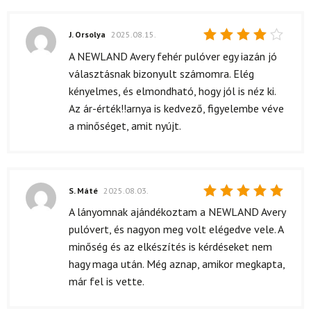
J. Orsolya
2025.08.15.
Értékelés:
A NEWLAND Avery fehér pulóver egy iazán jó
4
/ 5
választásnak bizonyult számomra. Elég
kényelmes, és elmondható, hogy jól is néz ki.
Az ár-érték!!arnya is kedvező, figyelembe véve
a minőséget, amit nyújt.
S. Máté
2025.08.03.
Értékelés:
A lányomnak ajándékoztam a NEWLAND Avery
5
/ 5
pulóvert, és nagyon meg volt elégedve vele. A
minőség és az elkészítés is kérdéseket nem
hagy maga után. Még aznap, amikor megkapta,
már fel is vette.