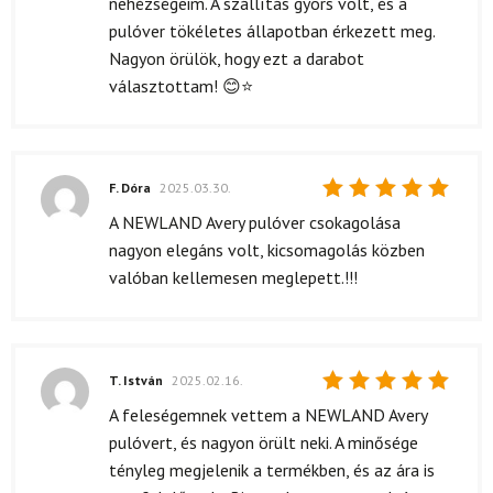
nehézségeim. A szállítás gyors volt, és a
pulóver tökéletes állapotban érkezett meg.
Nagyon örülök, hogy ezt a darabot
választottam! 😊⭐
F. Dóra
2025.03.30.
Értékelés:
A NEWLAND Avery pulóver csokagolása
5
/ 5
nagyon elegáns volt, kicsomagolás közben
valóban kellemesen meglepett.!!!
T. István
2025.02.16.
Értékelés:
A feleségemnek vettem a NEWLAND Avery
5
/ 5
pulóvert, és nagyon örült neki. A minősége
tényleg megjelenik a termékben, és az ára is