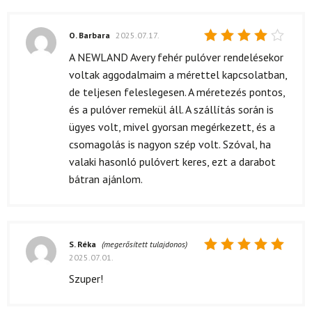
O. Barbara
2025.07.17.
Értékelés:
A NEWLAND Avery fehér pulóver rendelésekor
4
/ 5
voltak aggodalmaim a mérettel kapcsolatban,
de teljesen feleslegesen. A méretezés pontos,
és a pulóver remekül áll. A szállítás során is
ügyes volt, mivel gyorsan megérkezett, és a
csomagolás is nagyon szép volt. Szóval, ha
valaki hasonló pulóvert keres, ezt a darabot
bátran ajánlom.
S. Réka
(megerősített tulajdonos)
2025.07.01.
Értékelés:
5
/ 5
Szuper!