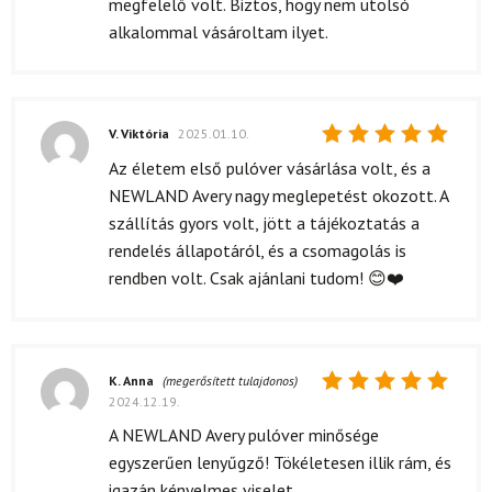
megfelelő volt. Biztos, hogy nem utolsó
alkalommal vásároltam ilyet.
V. Viktória
2025.01.10.
Értékelés:
Az életem első pulóver vásárlása volt, és a
5
/ 5
NEWLAND Avery nagy meglepetést okozott. A
szállítás gyors volt, jött a tájékoztatás a
rendelés állapotáról, és a csomagolás is
rendben volt. Csak ajánlani tudom! 😊❤️
K. Anna
(megerősített tulajdonos)
2024.12.19.
Értékelés:
5
/ 5
A NEWLAND Avery pulóver minősége
egyszerűen lenyűgző! Tökéletesen illik rám, és
igazán kényelmes viselet.