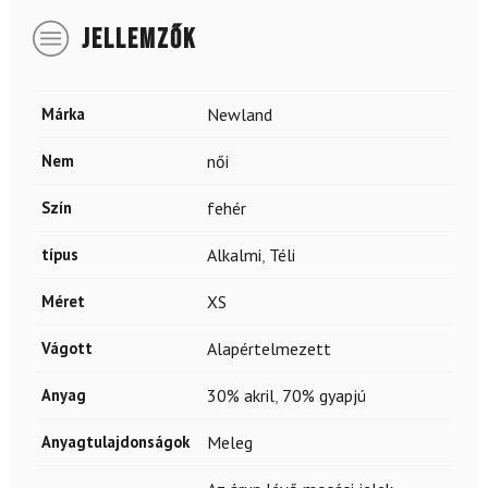
JELLEMZŐK
Márka
Newland
Nem
női
Szín
fehér
típus
Alkalmi
,
Téli
Méret
XS
Vágott
Alapértelmezett
Anyag
30% akril
,
70% gyapjú
Anyagtulajdonságok
Meleg