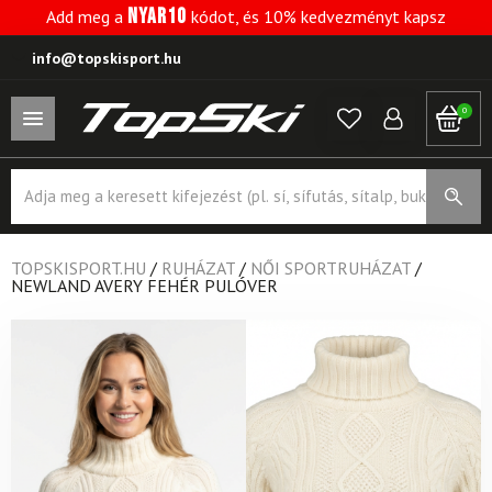
NYAR10
Add meg a
kódot, és 10% kedvezményt kapsz
info@topskisport.hu
0
Products
search
TOPSKISPORT.HU
/
RUHÁZAT
/
NŐI SPORTRUHÁZAT
/
NEWLAND AVERY FEHÉR PULÓVER