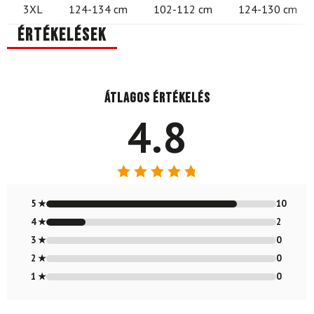
3XL
124-134 cm
102-112 cm
124-130 cm
Értékelések
Átlagos értékelés
4.8
Értékelés:
4.83
/ 5
5 ★
10
4 ★
2
3 ★
0
2 ★
0
1 ★
0