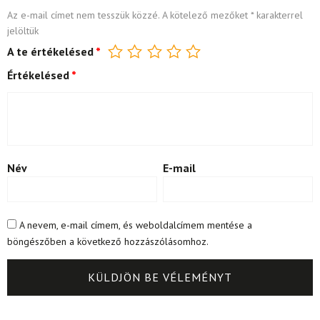
Az e-mail címet nem tesszük közzé.
A kötelező mezőket
*
karakterrel
jelöltük
A te értékelésed
*
Értékelésed
*
Név
E-mail
A nevem, e-mail címem, és weboldalcímem mentése a
böngészőben a következő hozzászólásomhoz.