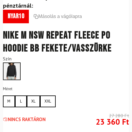
pénztárnál:
nyar10
Másolás a vágólapra
NIKE M NSW Repeat Fleece PO
Hoodie BB fekete/vasszürke
Szín
Méret
M
L
XL
XXL
27 280
Ft
NINCS RAKTÁRON
23 360
Ft