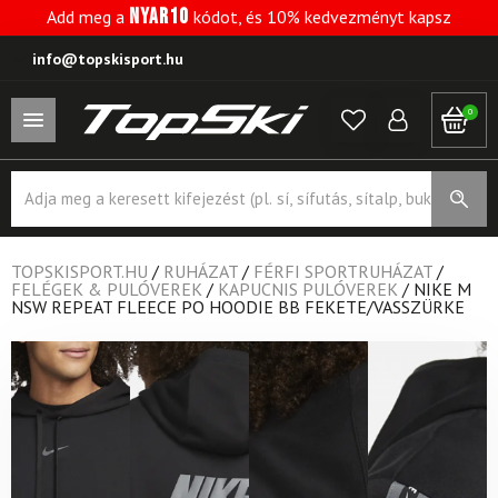
NYAR10
Add meg a
kódot, és 10% kedvezményt kapsz
info@topskisport.hu
0
Products
search
TOPSKISPORT.HU
/
RUHÁZAT
/
FÉRFI SPORTRUHÁZAT
/
FELÉGEK & PULÓVEREK
/
KAPUCNIS PULÓVEREK
/
NIKE M
NSW REPEAT FLEECE PO HOODIE BB FEKETE/VASSZÜRKE