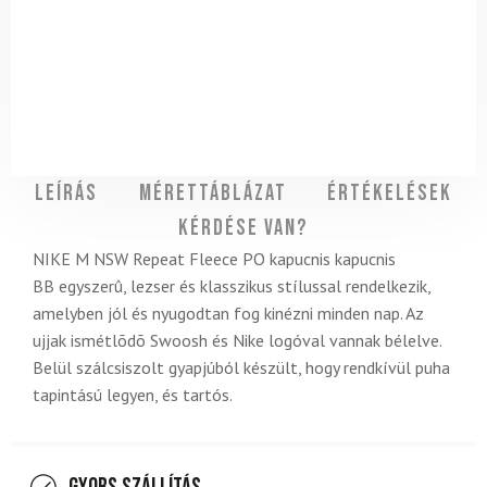
Leírás
Mérettáblázat
Értékelések
Kérdése van?
NIKE M NSW Repeat Fleece PO kapucnis kapucnis
BB egyszerû, lezser és klasszikus stílussal rendelkezik,
amelyben jól és nyugodtan fog kinézni minden nap. Az
ujjak ismétlõdõ Swoosh és Nike logóval vannak bélelve.
Belül szálcsiszolt gyapjúból készült, hogy rendkívül puha
tapintású legyen, és tartós.