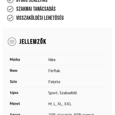
Gyors szállítás
Szakmai tanácsadás
Visszaküldési lehetőség
JELLEMZŐK
Márka
Nike
Nem
Férfiak
Szín
Fekete
típus
Sport
,
Szabadidő
Méret
M
,
L
,
XL
,
XXL
Anyag
20% elasztán
,
80% pamut