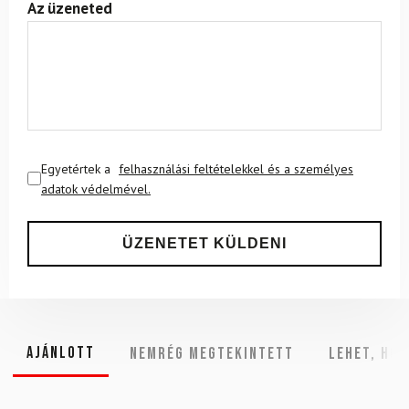
Az üzeneted
Egyetértek a
felhasználási feltételekkel és a személyes
adatok védelmével.
Ajánlott
NEMRÉG MEGTEKINTETT
Lehet, hog