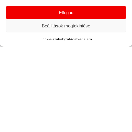
Elfogad
Akció
Beállítások megtekintése
Cookie-szabályzat
Adatvédelem
TERMÉKEK BEMUTATÁSA HASZNÁLAT KÖZBEN
SZERETNE ELSŐKÉNT ÉRTESÜLNI AZ
ÚJDONSÁGAINKRÓL?
Olvassa hírleveleinket!
AKCIÓS
HÍREK
KIÁRUSÍTÁSOK