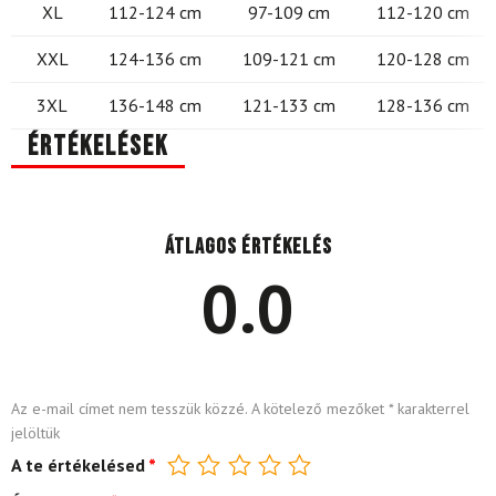
XL
112-124 cm
97-109 cm
112-120 cm
XXL
124-136 cm
109-121 cm
120-128 cm
3XL
136-148 cm
121-133 cm
128-136 cm
Értékelések
Átlagos értékelés
0.0
Az e-mail címet nem tesszük közzé.
A kötelező mezőket
*
karakterrel
jelöltük
A te értékelésed
*