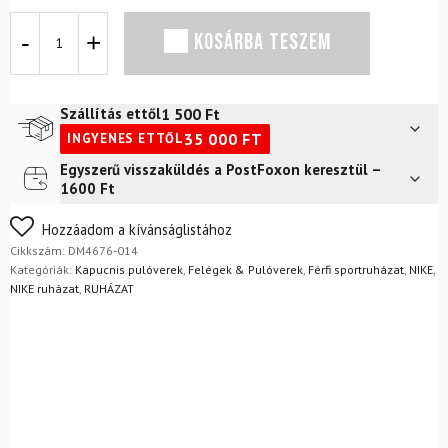
NIKE
KOSÁRBA TESZEM
M
NSW
Repeat
Fleece
1 500
Ft
Szállítás ettől
PO
35 000
FT
INGYENES ETTŐL
Hoodie
BB
Egyszerű visszaküldés a PostFoxon keresztül –
Futár a címre
2 400
Ft
fekete/vasszürke
1600 Ft
mennyiség
FoxPost
1 500
Ft
Nem biztos a választásában? Semmi gond – a terméket
Hozzáadom a kívánságlistához
egyszerűen visszaküldheti 14 napon belül, indoklás nélkül.
Cikkszám:
DM4676-014
Mik a visszaküldés feltételei?
Kategóriák:
Kapucnis pulóverek
,
Felégek & Pulóverek
,
Férfi sportruházat
,
NIKE
,
NIKE ruházat
,
RUHÁZAT