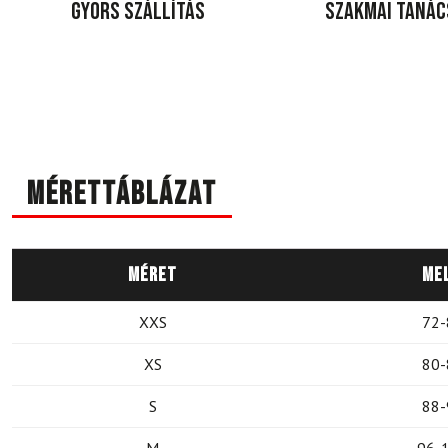
Gyors szállítás
Szakmai taná
Mérettáblázat
Méret
Me
XXS
72-
XS
80-
S
88-