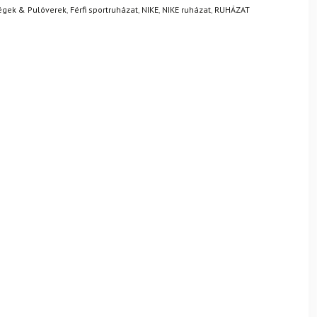
égek & Pulóverek
,
Férfi sportruházat
,
NIKE
,
NIKE ruházat
,
RUHÁZAT