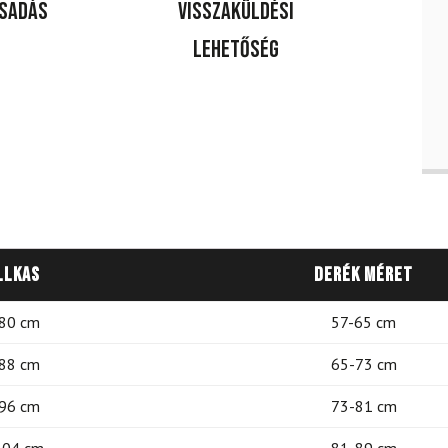
csadás
Visszaküldési
lehetőség
llkas
Derék méret
80 cm
57-65 cm
88 cm
65-73 cm
96 cm
73-81 cm