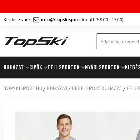
Kérdése van?
info@topskisport.hu
(
H-P: 9:00 - 15:00
)
Products
search
RUHÁZAT
Cipők
TÉLI SPORTOK
NYÁRI SPORTOK
KIEGÉ
TOPSKISPORT.HU
/
RUHÁZAT
/
FÉRFI SPORTRUHÁZAT
/
FELÉ