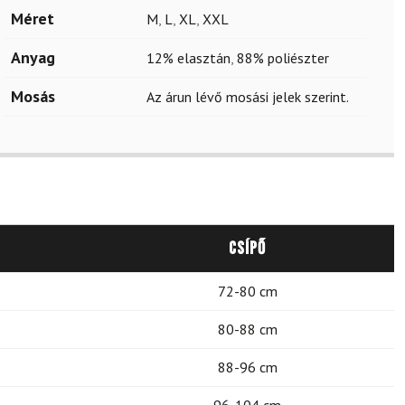
Méret
M
,
L
,
XL
,
XXL
Anyag
12% elasztán
,
88% poliészter
Mosás
Az árun lévő mosási jelek szerint.
Csípő
72-80 cm
80-88 cm
88-96 cm