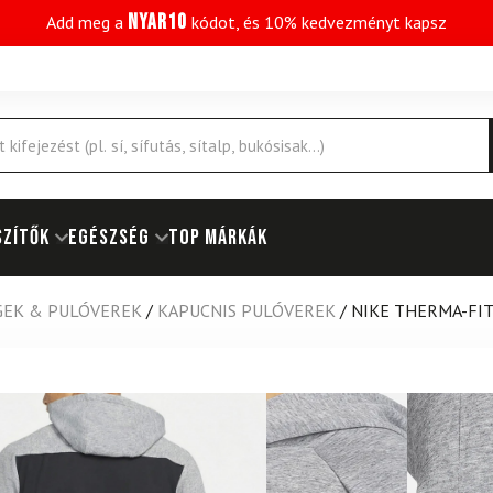
NYAR10
Add meg a
kódot, és 10% kedvezményt kapsz
SZÍTŐK
EGÉSZSÉG
Top márkák
GEK & PULÓVEREK
/
KAPUCNIS PULÓVEREK
/
NIKE THERMA-FIT