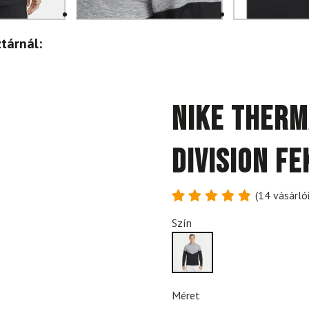
tárnál:
NIKE Therm
Division f
(
14
vásárlói
Értékelés
14
Szín
4.86
az
5-ből,
értékelés
alapján
Méret