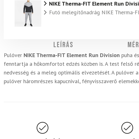
NIKE Therma-FIT Element Run Divisi
Futó melegítőnadrág NIKE Therma-FI
Leírás
Mér
Pulóver
NIKE Therma-FIT Element Run Division
puha és
fenntartja a hőkomfortot edzés közben is. A test felső r
nedvesség és a meleg optimális elvezetését. A pulóver a
pulóver háromrészes kapucnival, fényvisszaverő elemekke