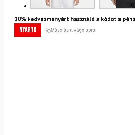
10% kedvezményért használd a kódot a pénz
nyar10
Másolás a vágólapra