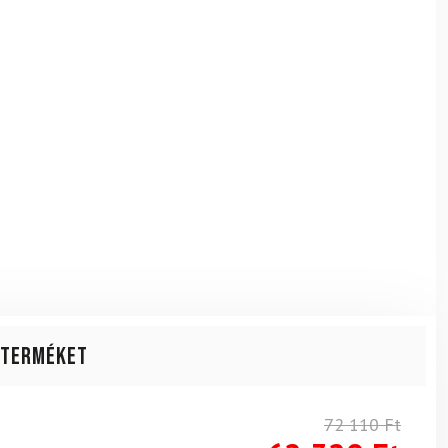
 terméket
72 110
Ft