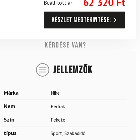
62 320
Ft
Beállított ár:
Készlet megtekintése:
Kérdése van?
JELLEMZŐK
Márka
Nike
Nem
Férfiak
Szín
Fekete
típus
Sport
,
Szabadidő