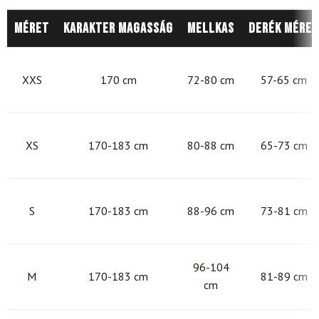
Méret
Karakter magasság
Mellkas
Derék méret
XXS
170 cm
72-80 cm
57-65 cm
XS
170-183 cm
80-88 cm
65-73 cm
S
170-183 cm
88-96 cm
73-81 cm
96-104
M
170-183 cm
81-89 cm
cm