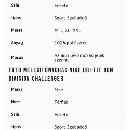
Szín
Fekete
típus
Sport
,
Szabadidő
Méret
M
,
L
,
XL
,
XXL
Anyag
100% poliészter
Az árun lévő mosási jelek
Mosás
szerint.
Futó melegítőnadrág NIKE Dri-FIT Run
Division Challenger
Márka
Nike
Nem
Férfiak
Szín
Fekete
típus
Sport
,
Szabadidő