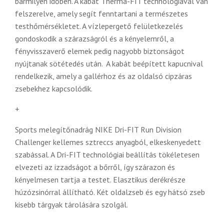
bármilyen időben. A kabát Therma-FIT technológiával van
felszerelve, amely segít fenntartani a természetes
testhőmérsékletet. A vízlepergető felületkezelés
gondoskodik a szárazságról és a kényelemről, a
fényvisszaverő elemek pedig nagyobb biztonságot
nyújtanak sötétedés után. A kabát beépített kapucnival
rendelkezik, amely a gallérhoz és az oldalsó cipzáras
zsebekhez kapcsolódik.
+
Sports melegítőnadrág NIKE Dri-FIT Run Division
Challenger kellemes sztreccs anyagból, elkeskenyedett
szabással. A Dri-FIT technológiai beállítás tökéletesen
elvezeti az izzadságot a bőrről, így szárazon és
kényelmesen tartja a testet. Elasztikus derékrésze
húzózsinórral állítható. Két oldalzseb és egy hátsó zseb
kisebb tárgyak tárolására szolgál.