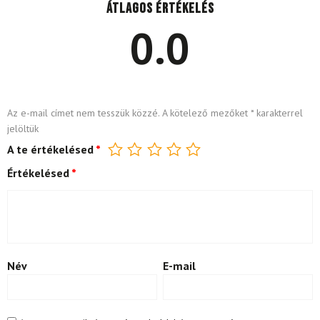
Átlagos értékelés
0.0
Az e-mail címet nem tesszük közzé.
A kötelező mezőket
*
karakterrel
jelöltük
A te értékelésed
*
Értékelésed
*
Név
E-mail