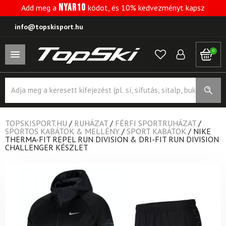
NYAR10
Add meg a
kódot, és 10% kedvezményt kapsz
info@topskisport.hu
0
Products
search
TOPSKISPORT.HU
/
RUHÁZAT
/
FÉRFI SPORTRUHÁZAT
/
SPORTOS KABÁTOK & MELLÉNY
/
SPORT KABÁTOK
/
NIKE
THERMA-FIT REPEL RUN DIVISION & DRI-FIT RUN DIVISION
CHALLENGER KÉSZLET