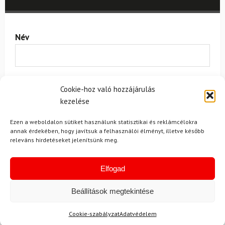
Név
E-mail
Cookie-hoz való hozzájárulás
kezelése
Ezen a weboldalon sütiket használunk statisztikai és reklámcélokra
Az üzeneted
annak érdekében, hogy javítsuk a felhasználói élményt, illetve később
releváns hirdetéseket jelenítsünk meg.
Elfogad
Beállítások megtekintése
Egyetértek a
felhasználási feltételekkel és a személyes
Cookie-szabályzat
Adatvédelem
adatok védelmével.