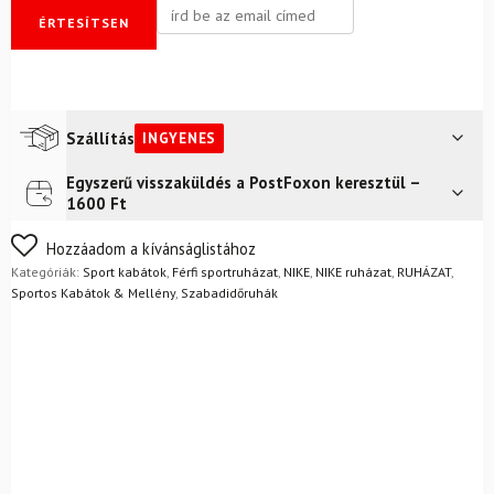
ÉRTESÍTSEN
Szállítás
INGYENES
Egyszerű visszaküldés a PostFoxon keresztül –
Futár a címre
Ingyenes
1600 Ft
FoxPost
Ingyenes
Nem biztos a választásában? Semmi gond – a terméket
Hozzáadom a kívánságlistához
egyszerűen visszaküldheti 14 napon belül, indoklás nélkül.
Kategóriák:
Sport kabátok
,
Férfi sportruházat
,
NIKE
,
NIKE ruházat
,
RUHÁZAT
,
Mik a visszaküldés feltételei?
Sportos Kabátok & Mellény
,
Szabadidőruhák