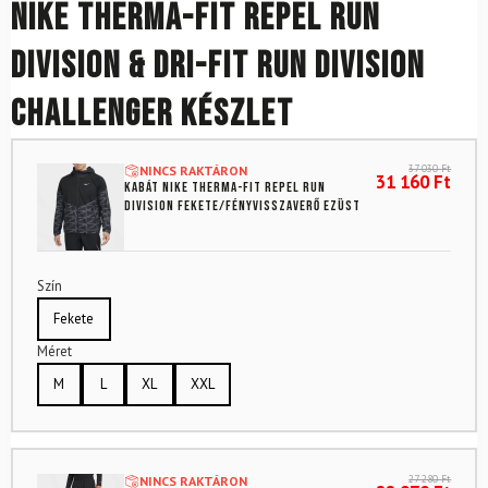
NIKE Therma-FIT Repel Run
Division & Dri-FIT Run Division
Challenger készlet
37 030
Ft
NINCS RAKTÁRON
31 160
Ft
Kabát NIKE Therma-FIT Repel Run
Division fekete/fényvisszaverő ezüst
Szín
Fekete
Méret
M
L
XL
XXL
27 280
Ft
NINCS RAKTÁRON