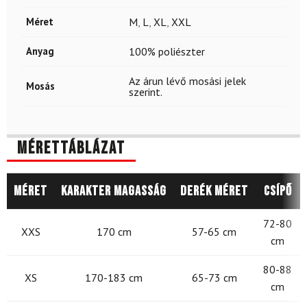
Méret
M
,
L
,
XL
,
XXL
Anyag
100% poliészter
Az árun lévő mosási jelek
Mosás
szerint.
Mérettáblázat
Méret
Karakter magasság
Derék méret
Csípő
72-80
XXS
170 cm
57-65 cm
cm
80-88
XS
170-183 cm
65-73 cm
cm