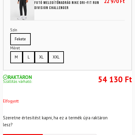
22 970
Ft
Futó melegítőnadrág NIKE Dri-FIT Run
Division Challenger
Szín
Fekete
Méret
M
L
XL
XXL
RAKTÁRON
54 130
Ft
Szállítás várható:
Elfogyott
Szeretne értesítést kapni, ha ez a termék újra raktáron
lesz?