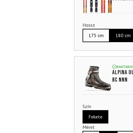
Hossz
175 cm
180 cm
RAKTÁRO
ALPINA O
BC NNN
Szín
Fekete
Méret