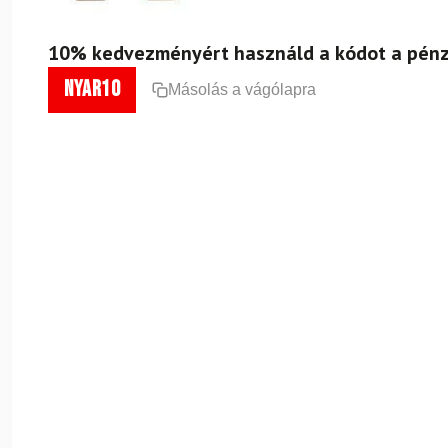
10% kedvezményért használd a kódot a pénz
nyar10
Másolás a vágólapra