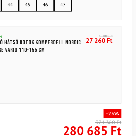
44
45
46
47
35 080
Ft
N
27 260
Ft
ó hátsó botok KOMPERDELL Nordic
e Vario 110-155 cm
-25%
374 360 Ft
280 685 Ft