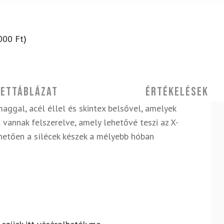
000
Ft
)
ettáblázat
Értékelések
maggal, acél éllel és skintex belsővel, amelyek
l vannak felszerelve, amely lehetővé teszi az X-
hetően a sílécek készek a mélyebb hóban