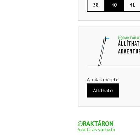
38
40
41
RAKTÁRO
Állíthat
Adventur
A rudak mérete
Állítható
RAKTÁRON
Szállítás várható: