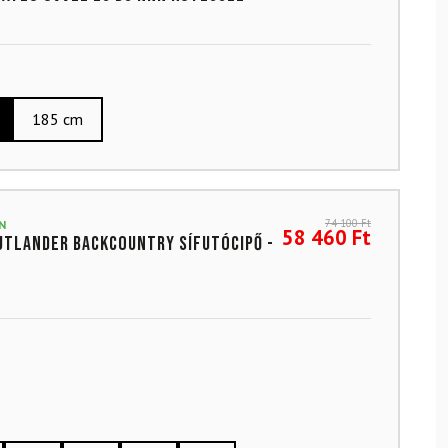
185 cm
74 100
Ft
N
58 460
Ft
utlander backcountry sífutócipő -