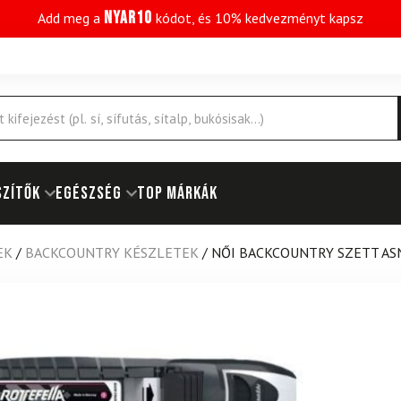
NYAR10
Add meg a
kódot, és 10% kedvezményt kapsz
SZÍTŐK
EGÉSZSÉG
Top márkák
EK
/
BACKCOUNTRY KÉSZLETEK
/
NŐI BACKCOUNTRY SZETT ASN