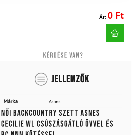
0 Ft
Ár:
Kérdése van?
JELLEMZŐK
Márka
Asnes
Női backcountry szett ASNES
Cecilie WL csúszásgátló övvel és
BC NNN kötéssel