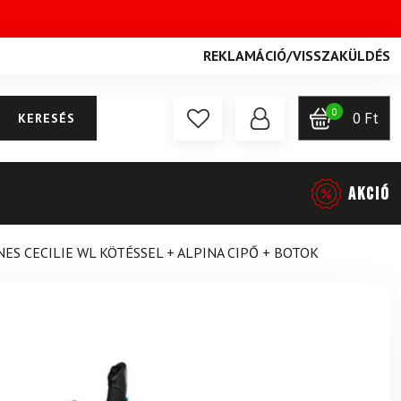
REKLAMÁCIÓ
/
VISSZAKÜLDÉS
0
0
Ft
KERESÉS
AKCIÓ
ES CECILIE WL KÖTÉSSEL + ALPINA CIPŐ + BOTOK