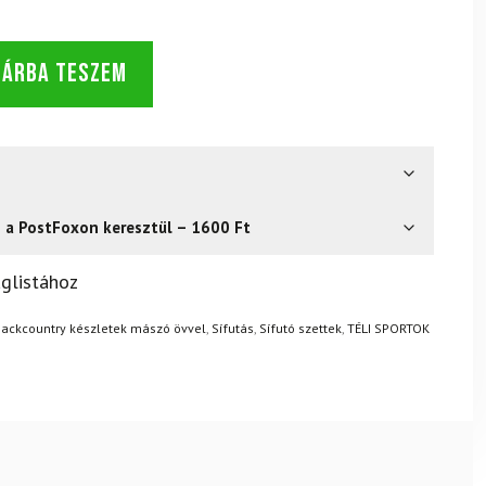
SÁRBA TESZEM
s a PostFoxon keresztül – 1600 Ft
? Semmi gond – a terméket egyszerűen visszaküldheti 14
glistához
.
Mik a visszaküldés feltételei?
ackcountry készletek mászó övvel
,
Sífutás
,
Sífutó szettek
,
TÉLI SPORTOK