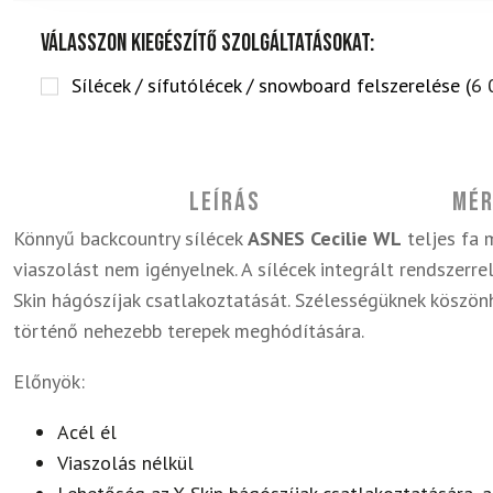
Válasszon kiegészítő szolgáltatásokat:
Sílécek / sífutólécek / snowboard felszerelése (
6 
Leírás
Mér
Könnyű backcountry sílécek
ASNES Cecilie WL
teljes fa 
viaszolást nem igényelnek. A sílécek integrált rendszerre
Skin hágószíjak csatlakoztatását. Szélességüknek köszön
történő nehezebb terepek meghódítására.
Előnyök:
Acél él
Viaszolás nélkül