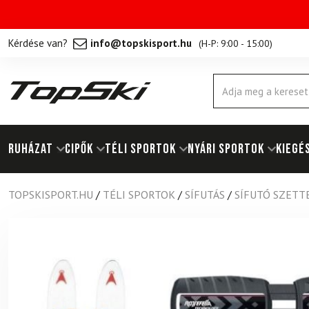
Kérdése van?
info@topskisport.hu
(
H-P: 9:00 - 15:00
)
Products
search
RUHÁZAT
Cipők
TÉLI SPORTOK
NYÁRI SPORTOK
KIEGÉ
TOPSKISPORT.HU
/
TÉLI SPORTOK
/
SÍFUTÁS
/
SÍFUTÓ SZETT