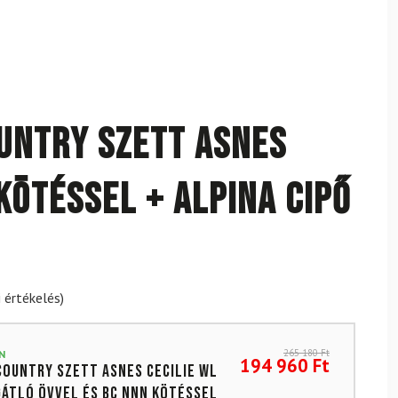
untry szett ASNES
kötéssel + Alpina cipő
 értékelés)
265 180
Ft
N
194 960
Ft
country szett ASNES Cecilie WL
átló övvel és BC NNN kötéssel