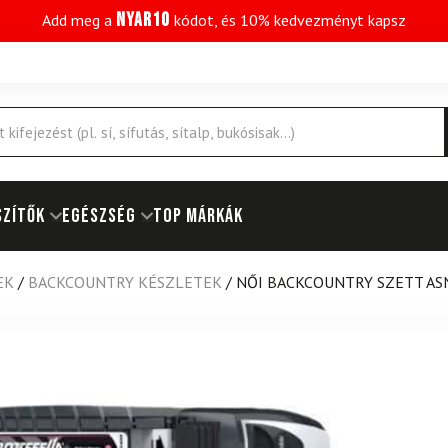
NYAR10
Add meg a
kódot, és 10% kedvezményt kapsz
SZÍTŐK
EGÉSZSÉG
Top márkák
EK
/
BACKCOUNTRY KÉSZLETEK
/
NŐI BACKCOUNTRY SZETT ASN