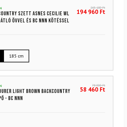
265 180
Ft
N
194 960
Ft
country szett ASNES Cecilie WL
átló övvel és BC NNN kötéssel
185 cm
78 000
Ft
N
58 460
Ft
ourer Light Brown backcountry
pő - BC NNN