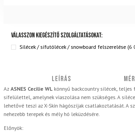
Válasszon kiegészítő szolgáltatásokat:
Sílécek / sífutólécek / snowboard felszerelése (
6 
Leírás
Mér
Az
ASNES Cecilie WL
könnyű backcountry sílécek, teljes 
sífelülettel, amelynek viaszolása nem szükséges. A síléce
lehetővé teszi az X-Skin hágószíjak csatlakoztatását. A s
nehezebb terepek és mély hó leküzdésére.
Előnyök: