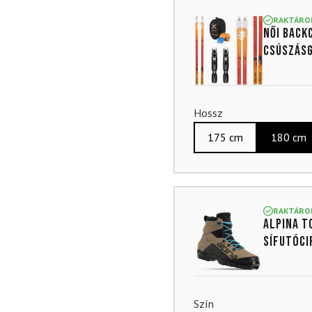
4.88
az
5-ből,
RAKTÁRO
Női back
értékelés
alapján
csúszásg
Hossz
175 cm
180 cm
RAKTÁRO
ALPINA T
sífutóci
Szín