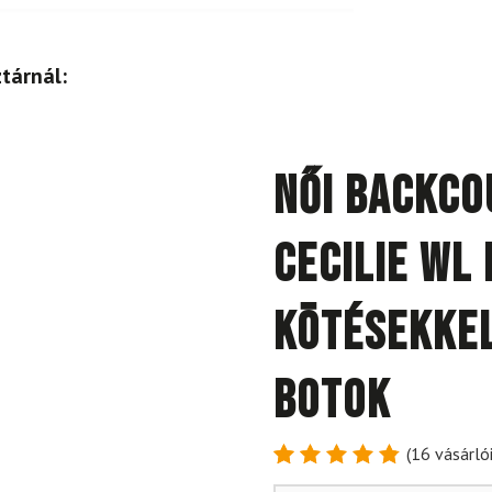
tárnál:
Női backco
Cecilie WL
kötésekkel
botok
(
16
vásárlói
Értékelés
16