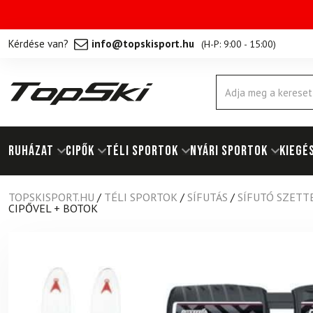
Kérdése van?
info@topskisport.hu
(
H-P: 9:00 - 15:00
)
Products
search
RUHÁZAT
Cipők
TÉLI SPORTOK
NYÁRI SPORTOK
KIEGÉ
TOPSKISPORT.HU
/
TÉLI SPORTOK
/
SÍFUTÁS
/
SÍFUTÓ SZETT
CIPŐVEL + BOTOK