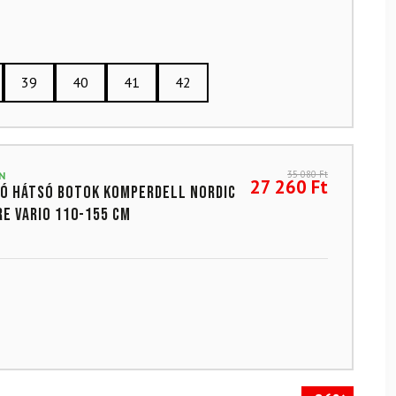
39
40
41
42
35 080
Ft
N
27 260
Ft
ó hátsó botok KOMPERDELL Nordic
e Vario 110-155 cm