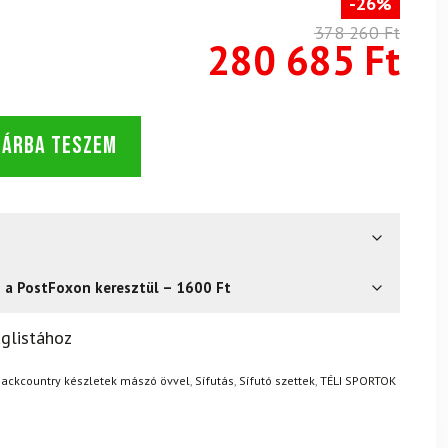
-26%
378 260 Ft
280 685 Ft
SÁRBA TESZEM
s a PostFoxon keresztül – 1600 Ft
? Semmi gond – a terméket egyszerűen visszaküldheti 14
glistához
.
Mik a visszaküldés feltételei?
ackcountry készletek mászó övvel
,
Sífutás
,
Sífutó szettek
,
TÉLI SPORTOK