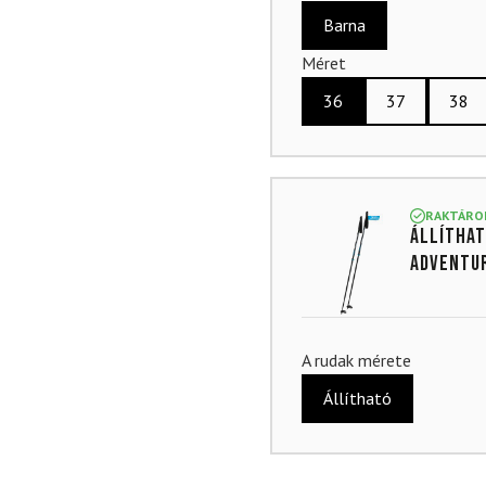
Barna
Méret
36
37
38
RAKTÁRO
Állíthat
Adventur
A rudak mérete
Állítható