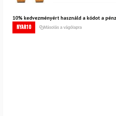
10% kedvezményért használd a kódot a pénz
nyar10
Másolás a vágólapra