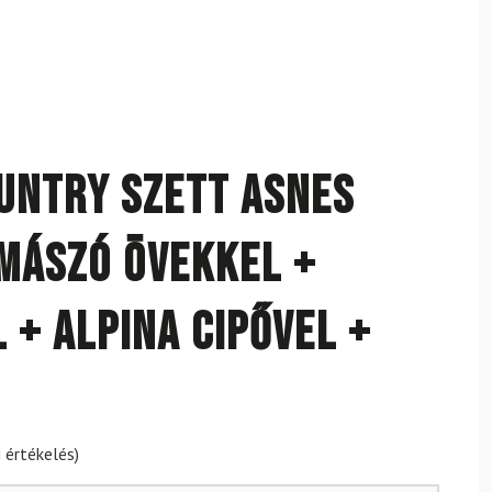
untry szett ASNES
 mászó övekkel +
 + Alpina cipővel +
 értékelés)