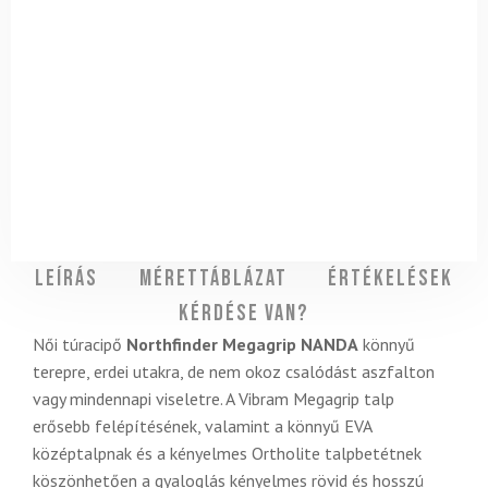
Leírás
Mérettáblázat
Értékelések
Kérdése van?
Női túracipő
Northfinder Megagrip NANDA
könnyű
terepre, erdei utakra, de nem okoz csalódást aszfalton
vagy mindennapi viseletre. A Vibram Megagrip talp
erősebb felépítésének, valamint a könnyű EVA
középtalpnak és a kényelmes Ortholite talpbetétnek
köszönhetően a gyaloglás kényelmes rövid és hosszú