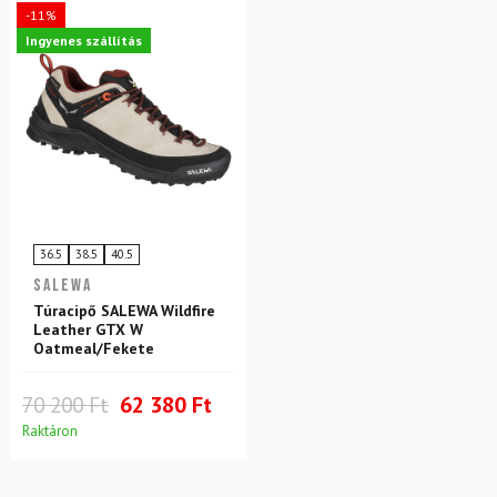
-11%
Ingyenes szállítás
36.5
38.5
40.5
SALEWA
Túracipő SALEWA Wildfire
Leather GTX W
Oatmeal/Fekete
70 200 Ft
62 380 Ft
Raktáron