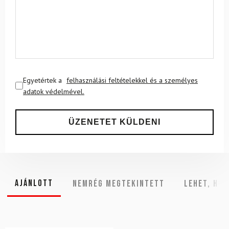
Egyetértek a
felhasználási feltételekkel és a személyes
adatok védelmével.
Ajánlott
NEMRÉG MEGTEKINTETT
Lehet, hog