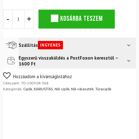
Női
KOSÁRBA TESZEM
cipő
Northfinder
Megagrip
NANDA
Blue
Szállítás
INGYENES
mennyiség
Egyszerű visszaküldés a PostFoxon keresztül –
Futár a címre
Ingyenes
1600 Ft
FoxPost
Ingyenes
Nem biztos a választásában? Semmi gond – a terméket
Hozzáadom a kívánságlistához
egyszerűen visszaküldheti 14 napon belül, indoklás nélkül.
Cikkszám:
TO-2003OR-368
Mik a visszaküldés feltételei?
Kategóriák:
Cipők
,
KIÁRUSÍTÁS
,
Női cipők
,
Női választék
,
Túracipők