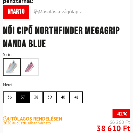
pénztárnál:
nyar10
Másolás a vágólapra
Női cipő Northfinder Megagrip
NANDA Blue
Szín
Méret
36
37
38
39
40
41
-42%
UTÓLAGOS RENDELÉSEN
66 260 Ft
2026 augusztusában várható
38 610 Ft