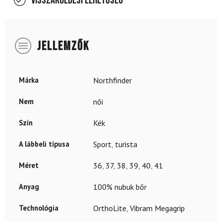
Visszaküldési lehetőség
JELLEMZŐK
Márka
Northfinder
Nem
női
Szín
Kék
A lábbeli típusa
Sport
,
turista
Méret
36
,
37
,
38
,
39
,
40
,
41
Anyag
100% nubuk bőr
Technológia
OrthoLite
,
Vibram Megagrip