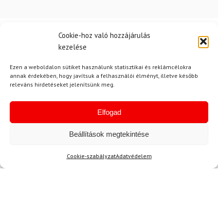
Cookie-hoz való hozzájárulás
kezelése
Hírek
Ezen a weboldalon sütiket használunk statisztikai és reklámcélokra
annak érdekében, hogy javítsuk a felhasználói élményt, illetve később
releváns hirdetéseket jelenítsünk meg.
Aktuális hírek megtekintése
Elfogad
Beállítások megtekintése
Cookie-szabályzat
Adatvédelem
Akció
TERMÉKEK BEMUTATÁSA HASZNÁLAT KÖZBEN