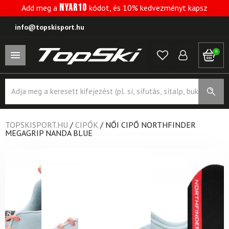
NYAR10
Add meg a
kódot, és 10% kedvezményt kapsz
info@topskisport.hu
0
Products
search
TOPSKISPORT.HU
/
CIPŐK
/
NŐI CIPŐ NORTHFINDER
MEGAGRIP NANDA BLUE