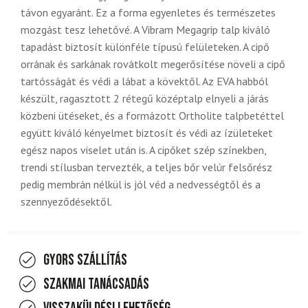
távon egyaránt. Ez a forma egyenletes és természetes
mozgást tesz lehetővé. A Vibram Megagrip talp kiváló
tapadást biztosít különféle típusú felületeken. A cipő
orrának és sarkának rovátkolt megerősítése növeli a cipő
tartósságát és védi a lábat a kövektől. Az EVA habból
készült, ragasztott 2 rétegű középtalp elnyeli a járás
közbeni ütéseket, és a formázott Ortholite talpbetéttel
együtt kiváló kényelmet biztosít és védi az ízületeket
egész napos viselet után is. A cipőket szép színekben,
trendi stílusban tervezték, a teljes bőr velúr felsőrész
pedig membrán nélkül is jól véd a nedvességtől és a
szennyeződésektől.
Gyors szállítás
Szakmai tanácsadás