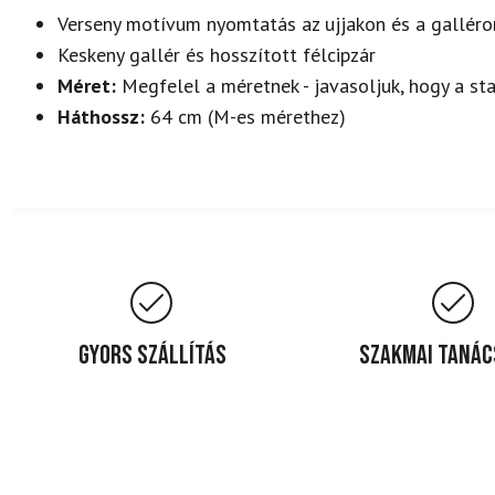
Verseny motívum nyomtatás az ujjakon és a galléro
Keskeny gallér és hosszított félcipzár
Méret:
Megfelel a méretnek - javasoljuk, hogy a st
Háthossz:
64 cm (M-es mérethez)
Gyors szállítás
Szakmai taná