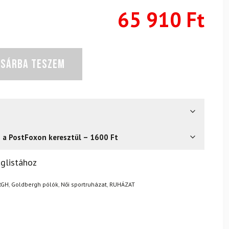
65 910
Ft
OSÁRBA TESZEM
s a PostFoxon keresztül – 1600 Ft
? Semmi gond – a terméket egyszerűen visszaküldheti 14
glistához
.
Mik a visszaküldés feltételei?
RGH
,
Goldbergh pólók
,
Női sportruházat
,
RUHÁZAT