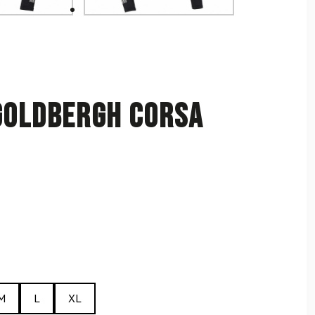
GOLDBERGH Corsa
M
L
XL