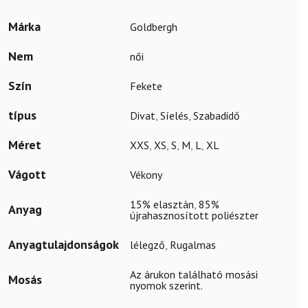
Márka
Goldbergh
Nem
női
Szín
Fekete
típus
Divat
,
Síelés
,
Szabadidő
Méret
XXS
,
XS
,
S
,
M
,
L
,
XL
Vágott
Vékony
15% elasztán
,
85%
Anyag
újrahasznosított poliészter
Anyagtulajdonságok
lélegző
,
Rugalmas
Az árukon található mosási
Mosás
nyomok szerint.