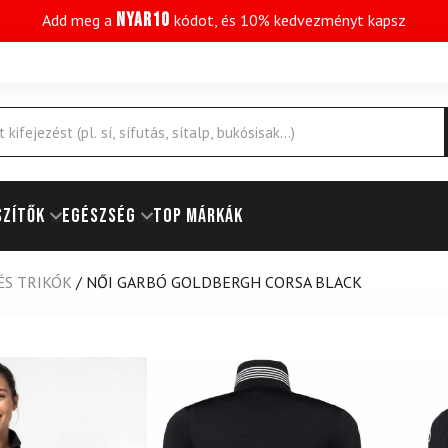
NYAR10
Add meg a
kódot, és 10% kedvezményt kapsz
SZÍTŐK
EGÉSZSÉG
Top márkák
ÉS TRIKÓK
/
NŐI GARBÓ GOLDBERGH CORSA BLACK