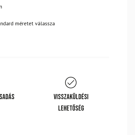
n
andard méretet válassza
csadás
Visszaküldési
lehetőség