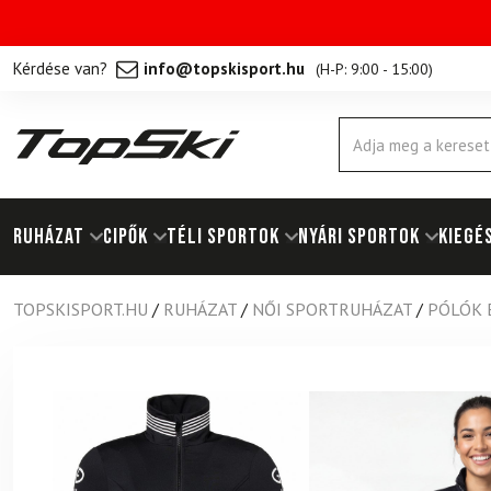
Kérdése van?
info@topskisport.hu
(
H-P: 9:00 - 15:00
)
Products
search
RUHÁZAT
Cipők
TÉLI SPORTOK
NYÁRI SPORTOK
KIEGÉ
TOPSKISPORT.HU
/
RUHÁZAT
/
NŐI SPORTRUHÁZAT
/
PÓLÓK 