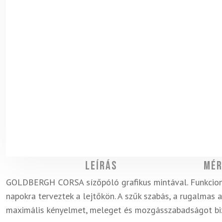
Leírás
Mér
GOLDBERGH CORSA sízőpóló grafikus mintával. Funkcionáli
napokra terveztek a lejtőkön. A szűk szabás, a rugalmas
maximális kényelmet, meleget és mozgásszabadságot biz