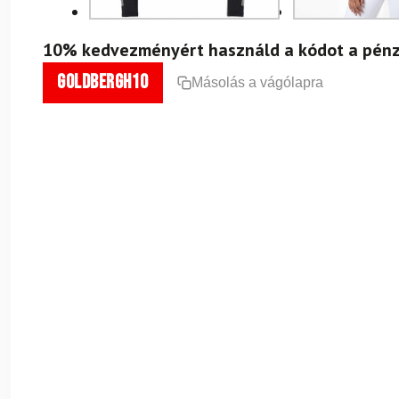
10% kedvezményért használd a kódot a pénz
goldbergh10
Másolás a vágólapra