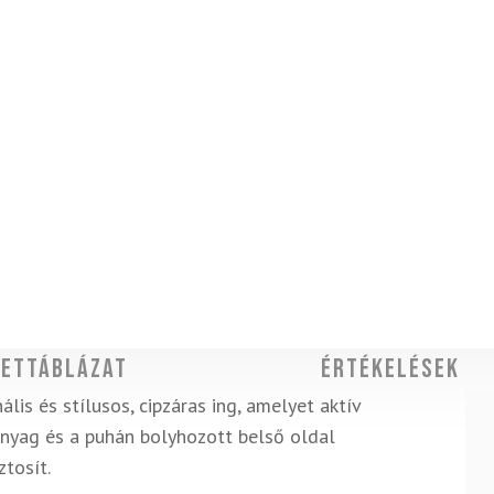
ettáblázat
Értékelések
s és stílusos, cipzáras ing, amelyet aktív
 anyag és a puhán bolyhozott belső oldal
tosít.