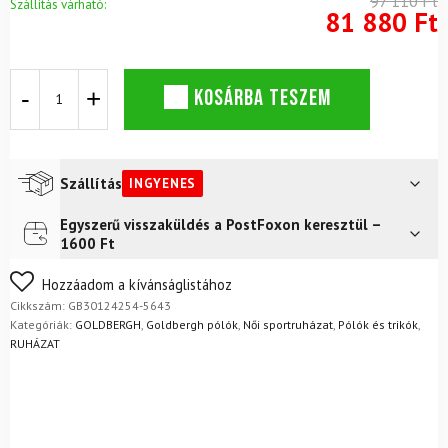
97 110 Ft
Szállítás várható:
81 880 Ft
Női
KOSÁRBA TESZEM
garbó
GOLDBERGH
Serenity
Viola
mennyiség
Szállítás
INGYENES
Egyszerű visszaküldés a PostFoxon keresztül –
Futár a címre
Ingyenes
1600 Ft
FoxPost
Ingyenes
Nem biztos a választásában? Semmi gond – a terméket
Hozzáadom a kívánságlistához
egyszerűen visszaküldheti 14 napon belül, indoklás nélkül.
Cikkszám:
GB30124254-5643
Mik a visszaküldés feltételei?
Kategóriák:
GOLDBERGH
,
Goldbergh pólók
,
Női sportruházat
,
Pólók és trikók
,
RUHÁZAT