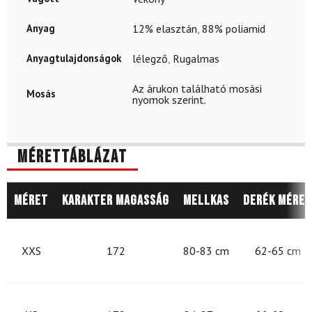
Anyag
12% elasztán
,
88% poliamid
Anyagtulajdonságok
lélegző
,
Rugalmas
Az árukon található mosási
Mosás
nyomok szerint.
Mérettáblázat
Méret
Karakter magasság
Mellkas
Derék méret
XXS
172
80-83 cm
62-65 cm