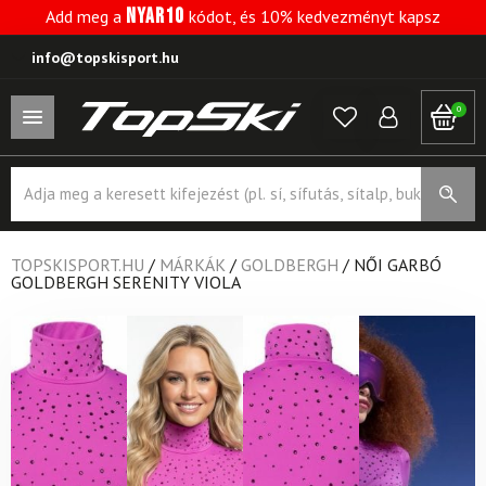
NYAR10
Add meg a
kódot, és 10% kedvezményt kapsz
info@topskisport.hu
0
Products
search
TOPSKISPORT.HU
/
MÁRKÁK
/
GOLDBERGH
/
NŐI GARBÓ
GOLDBERGH SERENITY VIOLA