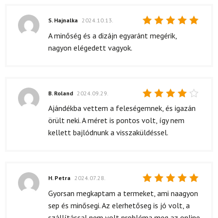
S. Hajnalka
2024.10.13.
Értékelés:
A minőség és a dizájn egyaránt megérik,
5
/ 5
nagyon elégedett vagyok.
B. Roland
2024.09.29.
Értékelés:
Ajándékba vettem a feleségemnek, és igazán
4
/ 5
örült neki. A méret is pontos volt, így nem
kellett bajlódnunk a visszaküldéssel.
H. Petra
2024.07.28.
Értékelés:
Gyorsan megkaptam a termeket, ami naagyon
5
/ 5
sep és minősegi. Az elerhetőseg is jó volt, a
szállítással nem volt probléma meg az online