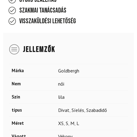
Szakmai tanácsadás
Visszaküldési lehetőség
JELLEMZŐK
Márka
Goldbergh
Nem
női
Szín
lila
típus
Divat
,
Síelés
,
Szabadidő
Méret
XS
,
S
,
M
,
L
Vágott
Vékony