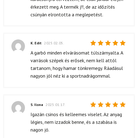
érkezett meg. A termék j!!, de az időzítés
csúnyán elrontotta a meglepetést.
K. Edit
2025.02.05.
Értékelés:
A garbó minden elvárásomat túlszárnyalta. A
5
/ 5
varrások szépek és erősek, nem kell attól
tartanom, hogy hamar tönkremegy. Ráadásul
nagyon jól néz ki a sportnadrágommal.
S. Ilona
2025.01.17.
Értékelés:
Igazán csinos és kelleemes viselet. Az anyag
5
/ 5
légies, nem izzadok benne, és a szabása is
nagon jó.