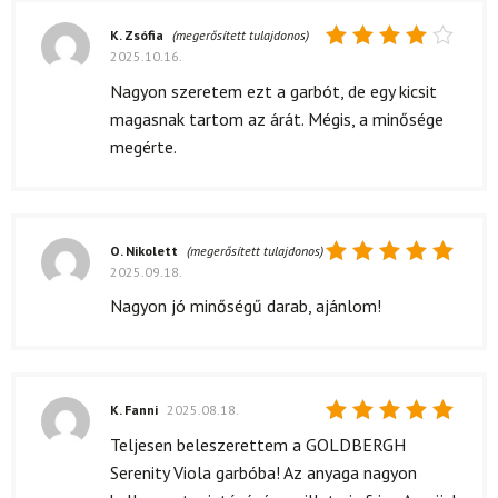
K. Zsófia
(megerősített tulajdonos)
2025.10.16.
Értékelés:
4
/ 5
Nagyon szeretem ezt a garbót, de egy kicsit
magasnak tartom az árát. Mégis, a minősége
megérte.
O. Nikolett
(megerősített tulajdonos)
2025.09.18.
Értékelés:
5
/ 5
Nagyon jó minőségű darab, ajánlom!
K. Fanni
2025.08.18.
Értékelés:
Teljesen beleszerettem a GOLDBERGH
5
/ 5
Serenity Viola garbóba! Az anyaga nagyon