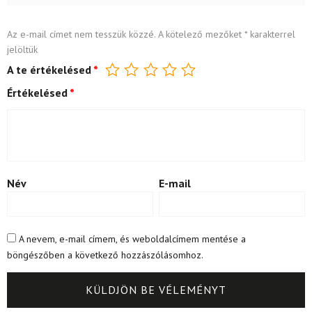
Az e-mail címet nem tesszük közzé.
A kötelező mezőket
*
karakterrel
jelöltük
A te értékelésed
*
Értékelésed
*
Név
E-mail
A nevem, e-mail címem, és weboldalcímem mentése a
böngészőben a következő hozzászólásomhoz.