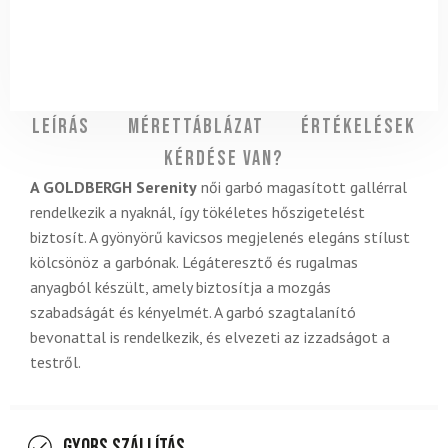
Leírás
Mérettáblázat
Értékelések
Kérdése van?
A GOLDBERGH Serenity
női garbó magasított gallérral
rendelkezik a nyaknál, így tökéletes hőszigetelést
biztosít. A gyönyörű kavicsos megjelenés elegáns stílust
kölcsönöz a garbónak. Légáteresztő és rugalmas
anyagból készült, amely biztosítja a mozgás
szabadságát és kényelmét. A garbó szagtalanító
bevonattal is rendelkezik, és elvezeti az izzadságot a
testről.
Gyors szállítás