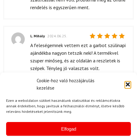
rendelés is egyszerűen ment.
L. Mihály
2024.06.25.
Értékelés:
A feleségemnek vettem ezt a garbot szülinapi
5
/ 5
ajándékba nagyon tetszik neki! A termékvel
szuper minőseg, és az oldalán a reszletek is
szépek. Tényleg jó valasztas volt.
Cookie-hoz való hozzájárulás
kezelése
M. Judit
(megerősített tulajdonos)
Ezen a weboldalon sütiket használunk statisztikai és reklámcélokra
2024.05.22.
Értékelés:
annak érdekében, hogy javítsuk a felhasználói élményt, illetve később
5
/ 5
Fantasztikus anyag, igazán tartós.
releváns hirdetéseket jelenítsünk meg.
Elfogad