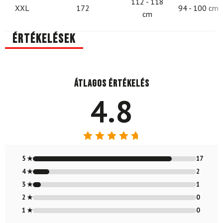
112 - 118
XXL
172
94 - 100 cm
cm
Értékelések
Átlagos értékelés
4.8
Értékelés:
4.8
/ 5
5 ★
17
4 ★
2
3 ★
1
2 ★
0
1 ★
0