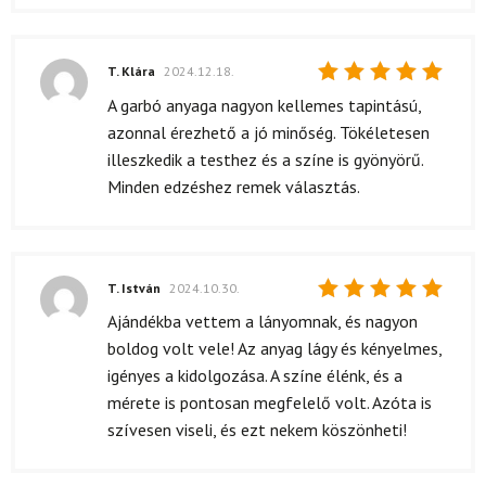
T. Klára
2024.12.18.
Értékelés:
A garbó anyaga nagyon kellemes tapintású,
5
/ 5
azonnal érezhető a jó minőség. Tökéletesen
illeszkedik a testhez és a színe is gyönyörű.
Minden edzéshez remek választás.
T. István
2024.10.30.
Értékelés:
Ajándékba vettem a lányomnak, és nagyon
5
/ 5
boldog volt vele! Az anyag lágy és kényelmes,
igényes a kidolgozása. A színe élénk, és a
mérete is pontosan megfelelő volt. Azóta is
szívesen viseli, és ezt nekem köszönheti!