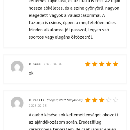
kellemes tapintású, és az illata is friss. Az ujjak
hossza tökéletes, és a színe gyönyörű, nagyon
elégedett vagyok a választásommal. A
fazonja is csinos, éppen a megfelelően nőies.
Minden alkalomra jól passzol, legyen szó
sportos vagy elegáns öltözetről.
K. Fanni
2025.04.04.
Értékelés:
ok
5
/ 5
K. Renáta
(megerősített tulajdonos)
2025.02.23.
Értékelés:
3
/ 5
A garbó késése sok kellemetlenséget okozott
az ajándékozásom során. Eredet!!!leg
karácsonyra terveztem, de csak január elején