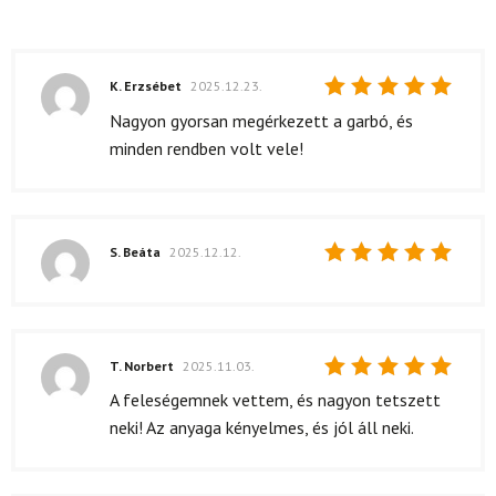
K. Erzsébet
2025.12.23.
Értékelés:
Nagyon gyorsan megérkezett a garbó, és
5
/ 5
minden rendben volt vele!
S. Beáta
2025.12.12.
Értékelés:
5
/ 5
T. Norbert
2025.11.03.
Értékelés:
A feleségemnek vettem, és nagyon tetszett
5
/ 5
neki! Az anyaga kényelmes, és jól áll neki.